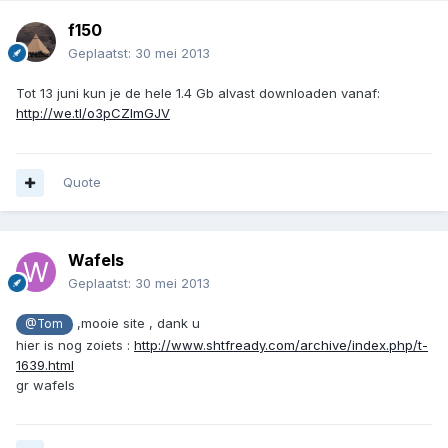
f150
Geplaatst:
30 mei 2013
Tot 13 juni kun je de hele 1.4 Gb alvast downloaden vanaf:
http://we.tl/o3pCZImGJV
Quote
Wafels
Geplaatst:
30 mei 2013
,mooie site , dank u
@Tom
hier is nog zoiets :
http://www.shtfready.com/archive/index.php/t-
1639.html
gr wafels