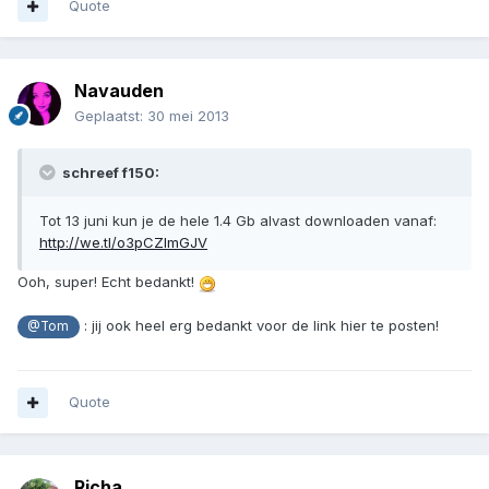
Quote
Navauden
Geplaatst:
30 mei 2013
schreef f150:
Tot 13 juni kun je de hele 1.4 Gb alvast downloaden vanaf:
http://we.tl/o3pCZImGJV
Ooh, super! Echt bedankt!
: jij ook heel erg bedankt voor de link hier te posten!
@Tom
Quote
Richa