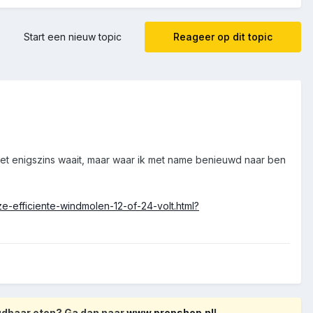
Start een nieuw topic
Reageer op dit topic
het enigszins waait, maar waar ik met name benieuwd naar ben
-efficiente-windmolen-12-of-24-volt.html?
oudbaar eten? Ga dan naar
www.prepshop.nl
!