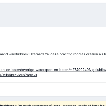
aand windturbine? Uiteraard zal deze prachtig rondjes draaien als 
sport-en-boten/overige-watersport-en-boten/m274902498-geluidloze
0c1b&previousPage=lr
odpakketen
Op zoek naar waterfilters, messen, tools of lang h