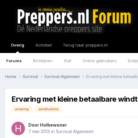
Overig
Activiteit
Terug naar preppers.nl
Forums
Richtlijnen
Staf
Online gebruikers
Erelij
Home
Survival
Survival Algemeen
Ervaring met kleine betaal
Ervaring met kleine betaalbare wind
ervaring
windturbine
Door
Holbewoner
7 mei 2013
in
Survival Algemeen