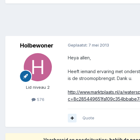
Holbewoner
Geplaatst:
7 mei 2013
Heya allen,
Heeft iemand ervaring met onderst
is de stroomopbrengst. Dank u.
Lid niveau 2
http://www.marktplaats.nl/a/water
c=8c285449651fa109c354bbabe74
576
Quote
Voorbereid op noodsituaties:
bekijk de no