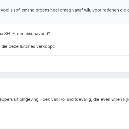
 gevoel alsof iemand ergens heel graag vanaf wilt, voor redenen die 
.
 na SHTF, een discoavond?
e die deze turbines verkoopt.
preppers uit omgeving Hoek van Holland toevallig, die even willen k