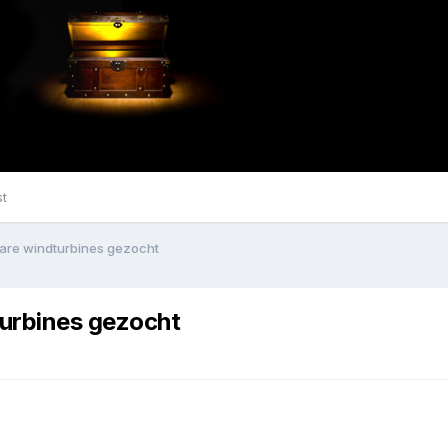
st
bare windturbines gezocht
turbines gezocht