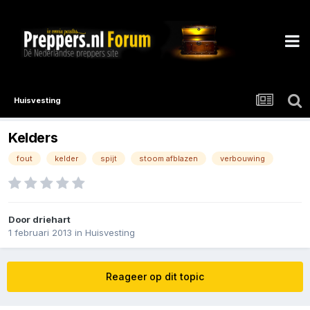
Huisvesting
Kelders
fout
kelder
spijt
stoom afblazen
verbouwing
Door
driehart
1 februari 2013
in
Huisvesting
Reageer op dit topic