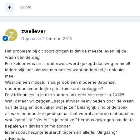
Quote
zwellever
Geplaatst:
2 februari 2013
Het probleem bij dit soort dingen is dat de meeste leven bij de
waan van de dag.
Een kelder was en is ouderwets word gezegd dus weg er mee!!
Iedere vijf jaar nieuwe meubeltjes want anders tel je ook niet
mee.
Waarom een moestuin als je ook een moderne Japanse,
onderhoudsvriendelijke grint tuin kunt aanleggen?
En Afrikaantjes in je tuin kunnen ook echt niet meer in 2013!!!
Wat ik maar wil zeggen;Laat je minder beïnvloeden door de waan
van de dag en doe vaker wat je zelf belangrijk vind;onderzoek
alles en behoud het goede,maar laat vooral anderen niet bepalen
wat "goed" of "slecht" is,je hebt zelf hersens gekregen om dat te
bepalen,en dat kan prima zonder
levenscoaches,interieurarchitecten en allerlei "JingJang"
adviseurs.