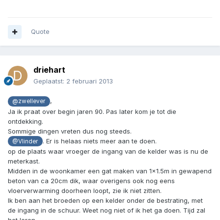
Quote
driehart
Geplaatst:
2 februari 2013
,
@zwellever
Ja ik praat over begin jaren 90. Pas later kom je tot die
ontdekking.
Sommige dingen vreten dus nog steeds.
. Er is helaas niets meer aan te doen.
@Vlinder
op de plaats waar vroeger de ingang van de kelder was is nu de
meterkast.
Midden in de woonkamer een gat maken van 1x1.5m in gewapend
beton van ca 20cm dik, waar overigens ook nog eens
vloerverwarming doorheen loopt, zie ik niet zitten.
Ik ben aan het broeden op een kelder onder de bestrating, met
de ingang in de schuur. Weet nog niet of ik het ga doen. Tijd zal
het leren.