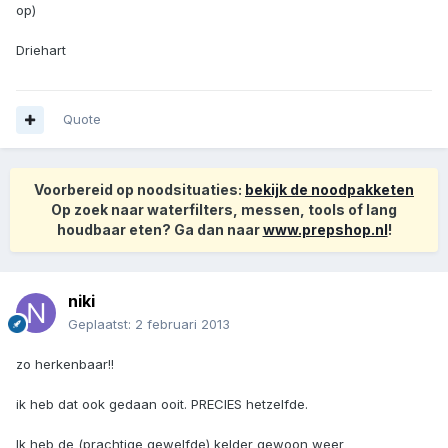
op)
Driehart
Quote
Voorbereid op noodsituaties:
bekijk de noodpakketen
Op zoek naar waterfilters, messen, tools of lang
houdbaar eten? Ga dan naar
www.prepshop.nl
!
niki
Geplaatst:
2 februari 2013
zo herkenbaar!!
ik heb dat ook gedaan ooit. PRECIES hetzelfde.
Ik heb de (prachtige gewelfde) kelder gewoon weer