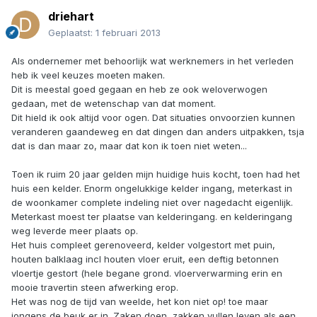
driehart
Geplaatst:
1 februari 2013
Als ondernemer met behoorlijk wat werknemers in het verleden
heb ik veel keuzes moeten maken.
Dit is meestal goed gegaan en heb ze ook weloverwogen
gedaan, met de wetenschap van dat moment.
Dit hield ik ook altijd voor ogen. Dat situaties onvoorzien kunnen
veranderen gaandeweg en dat dingen dan anders uitpakken, tsja
dat is dan maar zo, maar dat kon ik toen niet weten...
Toen ik ruim 20 jaar gelden mijn huidige huis kocht, toen had het
huis een kelder. Enorm ongelukkige kelder ingang, meterkast in
de woonkamer complete indeling niet over nagedacht eigenlijk.
Meterkast moest ter plaatse van kelderingang. en kelderingang
weg leverde meer plaats op.
Het huis compleet gerenoveerd, kelder volgestort met puin,
houten balklaag incl houten vloer eruit, een deftig betonnen
vloertje gestort (hele begane grond. vloerverwarming erin en
mooie travertin steen afwerking erop.
Het was nog de tijd van weelde, het kon niet op! toe maar
jongens de beuk er in. Zaken doen, zakken vullen leven als een