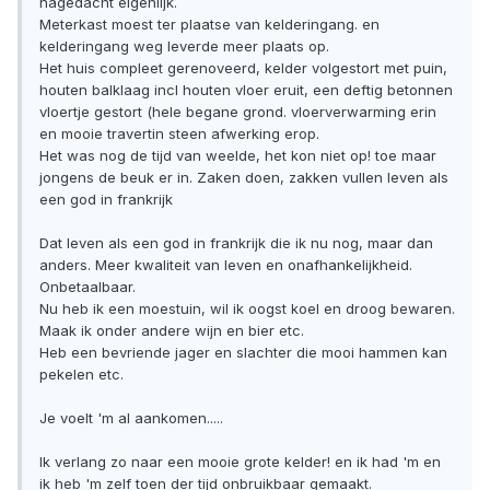
nagedacht eigenlijk.
Meterkast moest ter plaatse van kelderingang. en
kelderingang weg leverde meer plaats op.
Het huis compleet gerenoveerd, kelder volgestort met puin,
houten balklaag incl houten vloer eruit, een deftig betonnen
vloertje gestort (hele begane grond. vloerverwarming erin
en mooie travertin steen afwerking erop.
Het was nog de tijd van weelde, het kon niet op! toe maar
jongens de beuk er in. Zaken doen, zakken vullen leven als
een god in frankrijk
Dat leven als een god in frankrijk die ik nu nog, maar dan
anders. Meer kwaliteit van leven en onafhankelijkheid.
Onbetaalbaar.
Nu heb ik een moestuin, wil ik oogst koel en droog bewaren.
Maak ik onder andere wijn en bier etc.
Heb een bevriende jager en slachter die mooi hammen kan
pekelen etc.
Je voelt 'm al aankomen.....
Ik verlang zo naar een mooie grote kelder! en ik had 'm en
ik heb 'm zelf toen der tijd onbruikbaar gemaakt.