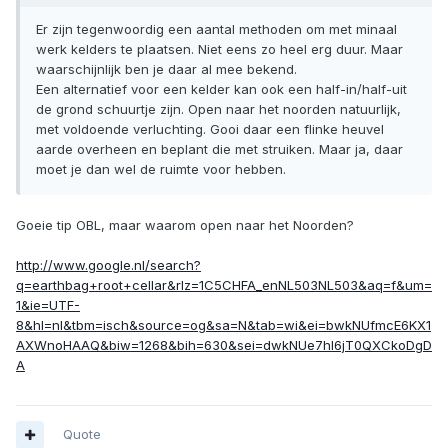
Er zijn tegenwoordig een aantal methoden om met minaal
werk kelders te plaatsen. Niet eens zo heel erg duur. Maar
waarschijnlijk ben je daar al mee bekend.
Een alternatief voor een kelder kan ook een half-in/half-uit
de grond schuurtje zijn. Open naar het noorden natuurlijk,
met voldoende verluchting. Gooi daar een flinke heuvel
aarde overheen en beplant die met struiken. Maar ja, daar
moet je dan wel de ruimte voor hebben.
Goeie tip OBL, maar waarom open naar het Noorden?
http://www.google.nl/search?
q=earthbag+root+cellar&rlz=1C5CHFA_enNL503NL503&aq=f&um=
1&ie=UTF-
8&hl=nl&tbm=isch&source=og&sa=N&tab=wi&ei=bwkNUfmcE6KX1
AXWnoHAAQ&biw=1268&bih=630&sei=dwkNUe7hI6jT0QXCkoDgD
A
Quote