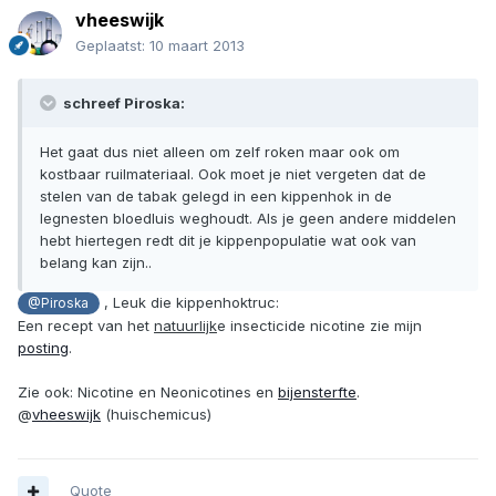
vheeswijk
Geplaatst:
10 maart 2013
schreef Piroska:
Het gaat dus niet alleen om zelf roken maar ook om
kostbaar ruilmateriaal. Ook moet je niet vergeten dat de
stelen van de tabak gelegd in een kippenhok in de
legnesten bloedluis weghoudt. Als je geen andere middelen
hebt hiertegen redt dit je kippenpopulatie wat ook van
belang kan zijn..
, Leuk die kippenhoktruc:
@Piroska
Een recept van het
natuurlijk
e insecticide nicotine zie mijn
posting
.
Zie ook: Nicotine en Neonicotines en
bijensterfte
.
@
vheeswijk
(huischemicus)
Quote