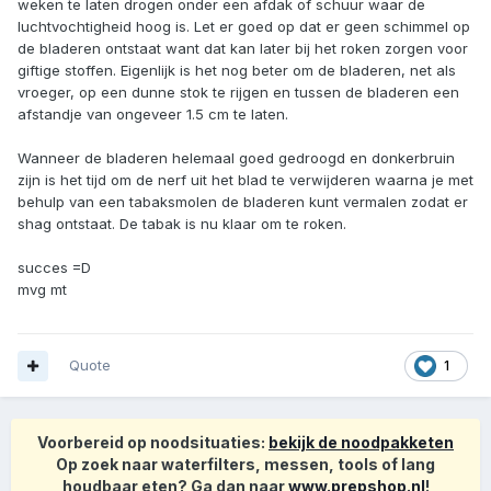
weken te laten drogen onder een afdak of schuur waar de
luchtvochtigheid hoog is. Let er goed op dat er geen schimmel op
de bladeren ontstaat want dat kan later bij het roken zorgen voor
giftige stoffen. Eigenlijk is het nog beter om de bladeren, net als
vroeger, op een dunne stok te rijgen en tussen de bladeren een
afstandje van ongeveer 1.5 cm te laten.
Wanneer de bladeren helemaal goed gedroogd en donkerbruin
zijn is het tijd om de nerf uit het blad te verwijderen waarna je met
behulp van een tabaksmolen de bladeren kunt vermalen zodat er
shag ontstaat. De tabak is nu klaar om te roken.
succes =D
mvg mt
Quote
1
Voorbereid op noodsituaties:
bekijk de noodpakketen
Op zoek naar waterfilters, messen, tools of lang
houdbaar eten? Ga dan naar
www.prepshop.nl
!