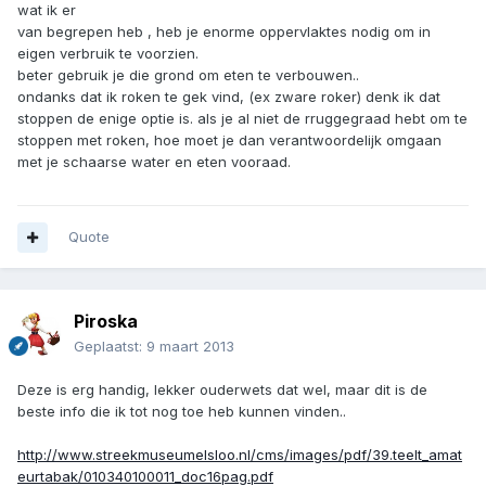
wat ik er
van begrepen heb , heb je enorme oppervlaktes nodig om in
eigen verbruik te voorzien.
beter gebruik je die grond om eten te verbouwen..
ondanks dat ik roken te gek vind, (ex zware roker) denk ik dat
stoppen de enige optie is. als je al niet de rruggegraad hebt om te
stoppen met roken, hoe moet je dan verantwoordelijk omgaan
met je schaarse water en eten vooraad.
Quote
Piroska
Geplaatst:
9 maart 2013
Deze is erg handig, lekker ouderwets dat wel, maar dit is de
beste info die ik tot nog toe heb kunnen vinden..
http://www.streekmuseumelsloo.nl/cms/images/pdf/39.teelt_amat
eurtabak/010340100011_doc16pag.pdf