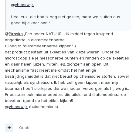
@
vheeswijk
Hee leuk, die had ik nog niet gezien, maar we sluiten dus
goed bij elkaar aan !
@
Piroska
,Een ander NATUURLIJK middel tegen kruipend
ongedierte is diatomeeënaarde.
(Google: "diatomeeënaarde kippen" ).
het product bestaat uit skeletjes van kiezelwieren. Onder de
microscoop zie je messcherpe punten en randen op de skeletjes
en daar halen luizen, mijten,
ed
. zichzelf aan open. Dit
mechanisme fascineert me omdat het het enige
bestrijdingsmiddel is dat niet berust op chemische stoffen, zowel
natuurlijk als synthetisch. Ik heb zelf geen kippen, maar mijn
buurman heeft sierkipjes die we moeten verzorgen als hij weg is.
Er bestaan ook mierenpoeders die uitsluitend diatomeeënaarde
bevatten (goed op het etiket kijken!)
@
vheeswijk
(huischemicus)
Quote