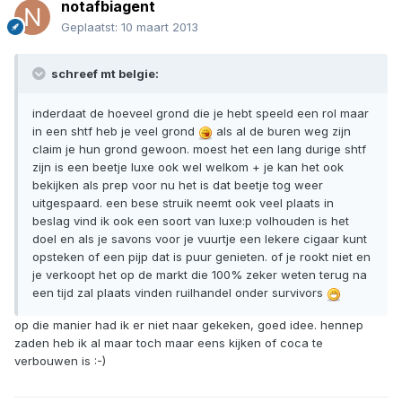
notafbiagent
Geplaatst:
10 maart 2013
schreef mt belgie:
inderdaat de hoeveel grond die je hebt speeld een rol maar
in een shtf heb je veel grond
als al de buren weg zijn
claim je hun grond gewoon. moest het een lang durige shtf
zijn is een beetje luxe ook wel welkom + je kan het ook
bekijken als prep voor nu het is dat beetje tog weer
uitgespaard. een bese struik neemt ook veel plaats in
beslag vind ik ook een soort van luxe:p volhouden is het
doel en als je savons voor je vuurtje een lekere cigaar kunt
opsteken of een pijp dat is puur genieten. of je rookt niet en
je verkoopt het op de markt die 100% zeker weten terug na
een tijd zal plaats vinden ruilhandel onder survivors
op die manier had ik er niet naar gekeken, goed idee. hennep
zaden heb ik al maar toch maar eens kijken of coca te
verbouwen is :-)