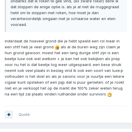
ondanks dat ik roken te gek vind, (ex zware roker) denk ik
dat stoppen de enige optie is. als je al niet de rruggegraad
hebt om te stoppen met roken, hoe moet je dan
verantwoordelijk omgaan met je schaarse water en eten
vooraad.
inderdaat de hoeveel grond die je hebt speeld een rol maar in
een shtf heb je veel grond
als al de buren weg zijn claim je
hun grond gewoon. moest het een lang durige shtf zijn is een
beetje luxe ook wel welkom + je kan het ook bekijken als prep
voor nu het is dat beetje tog weer uitgespaard. een bese struik
neemt ook veel plaats in beslag vind ik ook een soort van luxe:p
volhouden is het doel en als je savons voor je vuurtje een lekere
cigaar kunt opsteken of een pijp dat is puur genieten. of je rookt
niet en je verkoopt het op de markt die 100% zeker weten terug
na een tijd zal plaats vinden ruilhandel onder survivors
Quote