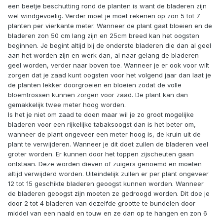
een beetje beschutting rond de planten is want de bladeren zijn
wel windgevoelig. Verder moet je moet rekenen op zon 5 tot 7
planten per vierkante meter. Wanneer de plant gaat bloeien en de
bladeren zon 50 cm lang zijn en 25cm breed kan het oogsten
beginnen. Je begint altijd bij de onderste bladeren die dan al geel
aan het worden zijn en werk dan, al naar gelang de bladeren
geel worden, verder naar boven toe. Wanneer je er ook voor wilt
zorgen dat je zaad kunt oogsten voor het volgend jaar dan laat je
de planten lekker doorgroeien en bloeien zodat de volle
bloemtrossen kunnen zorgen voor zaad. De plant kan dan
gemakkelijk twee meter hoog worden.
Is het je niet om zaad te doen maar wil je zo groot mogelijke
bladeren voor een rijkelijke tabaksoogst dan is het beter om,
wanneer de plant ongeveer een meter hoog is, de kruin uit de
plant te verwijderen. Wanneer je dit doet zullen de bladeren veel
groter worden. Er kunnen door het toppen zijscheuten gaan
ontstaan. Deze worden dieven of zuigers genoemd en moeten
altijd verwijderd worden. Uiteindelijk zullen er per plant ongeveer
12 tot 15 geschikte bladeren geoogst kunnen worden. Wanneer
de bladeren geoogst zijn moeten ze gedroogd worden. Dit doe je
door 2 tot 4 bladeren van dezelfde grootte te bundelen door
middel van een naald en touw en ze dan op te hangen en zon 6