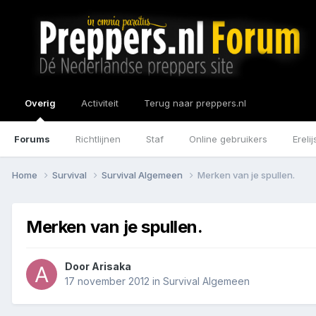
Overig
Activiteit
Terug naar preppers.nl
Forums
Richtlijnen
Staf
Online gebruikers
Erelij
Home
Survival
Survival Algemeen
Merken van je spullen.
Merken van je spullen.
Door
Arisaka
17 november 2012
in
Survival Algemeen