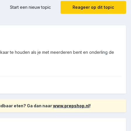
Start een nieuw topic
Reageer op dit topic
 elkaar te houden als je met meerderen bent en onderling de
oudbaar eten? Ga dan naar
www.prepshop.nl
!