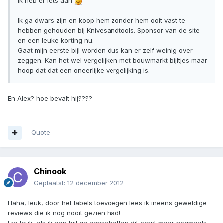
ik heb er iets aan
Ik ga dwars zijn en koop hem zonder hem ooit vast te
hebben gehouden bij Knivesandtools. Sponsor van de site
en een leuke korting nu.
Gaat mijn eerste bijl worden dus kan er zelf weinig over
zeggen. Kan het wel vergelijken met bouwmarkt bijltjes maar
hoop dat dat een oneerlijke vergelijking is.
En Alex? hoe bevalt hij????
Quote
Chinook
Geplaatst:
12 december 2012
Haha, leuk, door het labels toevoegen lees ik ineens geweldige
reviews die ik nog nooit gezien had!
Erg leuk, als ik een bijl ga aanschaffen dit eerst maar nogmaals