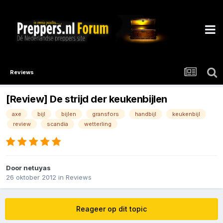
Reviews
[Review] De strijd der keukenbijlen
axe
bijl
bijlen
gransfors
handbijl
keukenbijl
review
scandia
wetterling
Door
netuyas
26 oktober 2012
in
Reviews
Reageer op dit topic