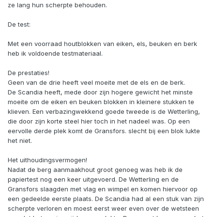
ze lang hun scherpte behouden.
De test:
Met een voorraad houtblokken van eiken, els, beuken en berk
heb ik voldoende testmateriaal.
De prestaties!
Geen van de drie heeft veel moeite met de els en de berk.
De Scandia heeft, mede door zijn hogere gewicht het minste
moeite om de eiken en beuken blokken in kleinere stukken te
klieven. Een verbazingwekkend goede tweede is de Wetterling,
die door zijn korte steel hier toch in het nadeel was. Op een
eervolle derde plek komt de Gransfors. slecht bij een blok lukte
het niet.
Het uithoudingsvermogen!
Nadat de berg aanmaakhout groot genoeg was heb ik de
papiertest nog een keer uitgevoerd. De Wetterling en de
Gransfors slaagden met vlag en wimpel en komen hiervoor op
een gedeelde eerste plaats. De Scandia had al een stuk van zijn
scherpte verloren en moest eerst weer even over de wetsteen