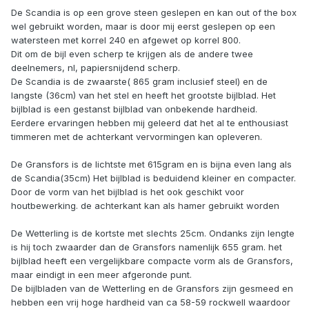
De Scandia is op een grove steen geslepen en kan out of the box
wel gebruikt worden, maar is door mij eerst geslepen op een
watersteen met korrel 240 en afgewet op korrel 800.
Dit om de bijl even scherp te krijgen als de andere twee
deelnemers, nl, papiersnijdend scherp.
De Scandia is de zwaarste( 865 gram inclusief steel) en de
langste (36cm) van het stel en heeft het grootste bijlblad. Het
bijlblad is een gestanst bijlblad van onbekende hardheid.
Eerdere ervaringen hebben mij geleerd dat het al te enthousiast
timmeren met de achterkant vervormingen kan opleveren.
De Gransfors is de lichtste met 615gram en is bijna even lang als
de Scandia(35cm) Het bijlblad is beduidend kleiner en compacter.
Door de vorm van het bijlblad is het ook geschikt voor
houtbewerking. de achterkant kan als hamer gebruikt worden
De Wetterling is de kortste met slechts 25cm. Ondanks zijn lengte
is hij toch zwaarder dan de Gransfors namenlijk 655 gram. het
bijlblad heeft een vergelijkbare compacte vorm als de Gransfors,
maar eindigt in een meer afgeronde punt.
De bijlbladen van de Wetterling en de Gransfors zijn gesmeed en
hebben een vrij hoge hardheid van ca 58-59 rockwell waardoor