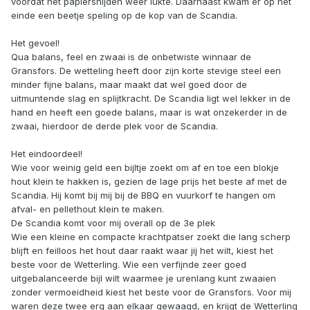
voordat het papiersnijden weer lukte. Daarnaast kwam er op het
einde een beetje speling op de kop van de Scandia.
Het gevoel!
Qua balans, feel en zwaai is de onbetwiste winnaar de
Gransfors. De wetteling heeft door zijn korte stevige steel een
minder fijne balans, maar maakt dat wel goed door de
uitmuntende slag en splijtkracht. De Scandia ligt wel lekker in de
hand en heeft een goede balans, maar is wat onzekerder in de
zwaai, hierdoor de derde plek voor de Scandia.
Het eindoordeel!
Wie voor weinig geld een bijltje zoekt om af en toe een blokje
hout klein te hakken is, gezien de lage prijs het beste af met de
Scandia. Hij komt bij mij bij de BBQ en vuurkorf te hangen om
afval- en pellethout klein te maken.
De Scandia komt voor mij overall op de 3e plek
Wie een kleine en compacte krachtpatser zoekt die lang scherp
blijft en feilloos het hout daar raakt waar jij het wilt, kiest het
beste voor de Wetterling. Wie een verfijnde zeer goed
uitgebalanceerde bijl wilt waarmee je urenlang kunt zwaaien
zonder vermoeidheid kiest het beste voor de Gransfors. Voor mij
waren deze twee erg aan elkaar gewaagd, en krijgt de Wetterling