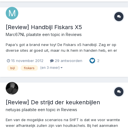
[Review] Handbijl Fiskars X5
Marc67NL
plaatste een topic in
Reviews
Papa's got a brand new toy! De Fiskars x5 handbijl. Zag er op
diverse sites al goed uit, maar nu ik hem in handen heb, en er
de eerste houtjes mee heb gekapt, ben ik lyrisch van dit
15 november 2012
29 antwoorden
2
geweldig stukje gereedschap. Beelden zeggen meer dan
woorden, dus kijk even van begin tot eind wat deze...
(en 3 meer)
bijl
fiskars
[Review] De strijd der keukenbijlen
netuyas
plaatste een topic in
Reviews
Een van de mogelijke scenarios na SHFT is dat we voor warmte
weer afhankelijk zullen zijn van houtkachels. Bij het aanmaken