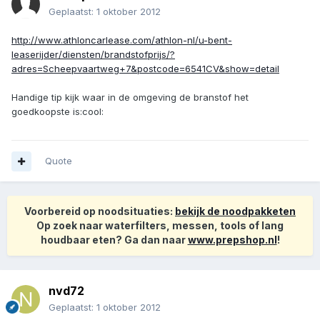
Geplaatst:
1 oktober 2012
http://www.athloncarlease.com/athlon-nl/u-bent-
leaserijder/diensten/brandstofprijs/?
adres=Scheepvaartweg+7&postcode=6541CV&show=detail
Handige tip kijk waar in de omgeving de branstof het
goedkoopste is:cool:
Quote
Voorbereid op noodsituaties:
bekijk de noodpakketen
Op zoek naar waterfilters, messen, tools of lang
houdbaar eten? Ga dan naar
www.prepshop.nl
!
nvd72
Geplaatst:
1 oktober 2012