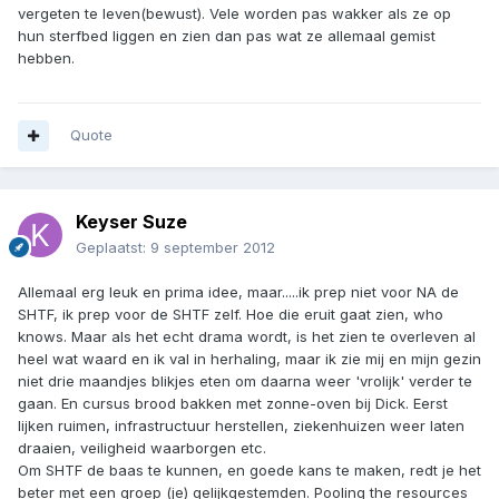
vergeten te leven(bewust). Vele worden pas wakker als ze op
hun sterfbed liggen en zien dan pas wat ze allemaal gemist
hebben.
Quote
Keyser Suze
Geplaatst:
9 september 2012
Allemaal erg leuk en prima idee, maar.....ik prep niet voor NA de
SHTF, ik prep voor de SHTF zelf. Hoe die eruit gaat zien, who
knows. Maar als het echt drama wordt, is het zien te overleven al
heel wat waard en ik val in herhaling, maar ik zie mij en mijn gezin
niet drie maandjes blikjes eten om daarna weer 'vrolijk' verder te
gaan. En cursus brood bakken met zonne-oven bij Dick. Eerst
lijken ruimen, infrastructuur herstellen, ziekenhuizen weer laten
draaien, veiligheid waarborgen etc.
Om SHTF de baas te kunnen, en goede kans te maken, redt je het
beter met een groep (je) gelijkgestemden. Pooling the resources