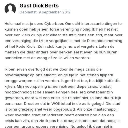
Gast Dick Berts
Geplaatst:
9 september 2012
Helemaal met je eens Cyberbeer. Om echt interessante dingen te
kunnen doen heb je een forse vereniging nodig. Ik heb het niet
over een klein clubje dat elkaar steunt tijdens een shtf, maar over
een vereniging die tzt te vergelijken is met de Dierenbescherming
of het Rode Kruis. Zo'n club kun je nu wel vergeten. Laten de
mensen die daar anders over denken eerst even bij hun buren
aanbellen met de vraag of ze lid willen worden...
Ik ben ervan overtuigd dat we door de mega crisis die
onvermijdelijk op ons afkomt, enige tijd in het stenen tijdperk
teruggeworpen zullen worden. Ik geef het toe, het blijft koffiedik
kijken. Mijn voorspelling is; een extreem diepe crisis, omdat
hoogtechnologische samenlevingen heel erg kwetsbaar zijn
geworden, maar wel een crisis die relatief niet zo lang duurt. Kijk
eens naar Dresden dat in WOII totaal in de as is gelegd. Die stad
is bijna griezelig snel weer opgebouwd. Als onze maatschappij
weer overeind staat en iedereen heeft ervaren hoe diep een
crisis kan zijn, dan zie ik pas het draagvlak ontstaan dat nodig is
voor een grote preppers vereniging. Nu geloof ik daar niet in.