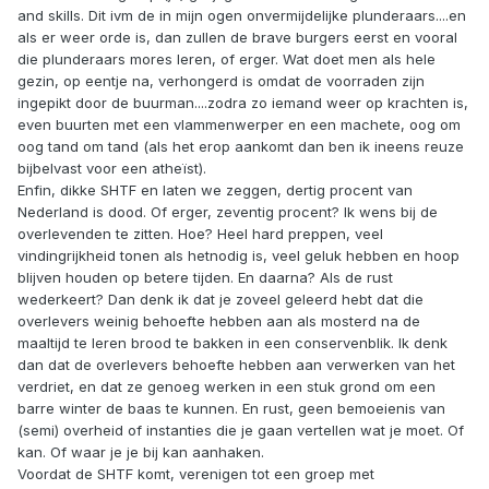
and skills. Dit ivm de in mijn ogen onvermijdelijke plunderaars....en
als er weer orde is, dan zullen de brave burgers eerst en vooral
die plunderaars mores leren, of erger. Wat doet men als hele
gezin, op eentje na, verhongerd is omdat de voorraden zijn
ingepikt door de buurman....zodra zo iemand weer op krachten is,
even buurten met een vlammenwerper en een machete, oog om
oog tand om tand (als het erop aankomt dan ben ik ineens reuze
bijbelvast voor een atheïst).
Enfin, dikke SHTF en laten we zeggen, dertig procent van
Nederland is dood. Of erger, zeventig procent? Ik wens bij de
overlevenden te zitten. Hoe? Heel hard preppen, veel
vindingrijkheid tonen als hetnodig is, veel geluk hebben en hoop
blijven houden op betere tijden. En daarna? Als de rust
wederkeert? Dan denk ik dat je zoveel geleerd hebt dat die
overlevers weinig behoefte hebben aan als mosterd na de
maaltijd te leren brood te bakken in een conservenblik. Ik denk
dan dat de overlevers behoefte hebben aan verwerken van het
verdriet, en dat ze genoeg werken in een stuk grond om een
barre winter de baas te kunnen. En rust, geen bemoeienis van
(semi) overheid of instanties die je gaan vertellen wat je moet. Of
kan. Of waar je je bij kan aanhaken.
Voordat de SHTF komt, verenigen tot een groep met