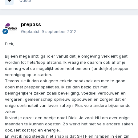
Quote
prepass
Geplaatst:
9 september 2012
Dick,
Bij een mega shtf, ga ik er vanuit dat je omgeving verkleint gaat
worden tot fiets/loop afstand. Ik vraag me daarom ook af of je
dan nog wel de mogelijkheden hebt om een (landelijke) prepper
vereniging op te starten.
Tevens zie ik dan ook geen enkele noodzaak om mee te gaan
doen met prepper spelletjes. Ik zal dan bezig zijn met
belangerijkere zaken zoals beveiliging, voedsel verbouwen en
vergaren, gemeenschap opnieuw opbouwen en zorgen dat er
enige continuiteit van leven zal zijn. Plus vele andere bijkomende
zaken.
Ik vind je opzet een beetje naïef Dick. Je zaait NU om over enige
maanden te kunnen oogsten. Zo werkt het met vele andere zaken
ook. Het kost tijd en energie....
En wat ik nog steeds niet snap is dat SHTF en rampen in één zin