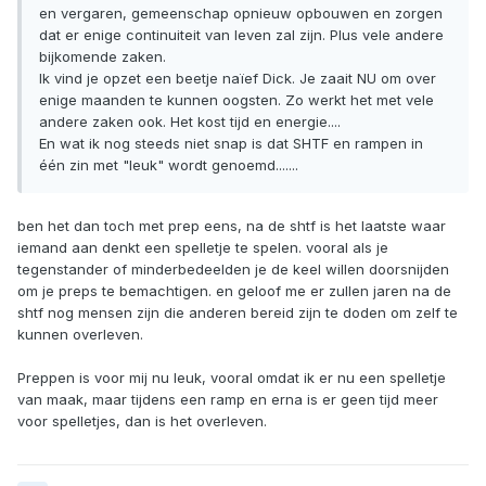
en vergaren, gemeenschap opnieuw opbouwen en zorgen
dat er enige continuiteit van leven zal zijn. Plus vele andere
bijkomende zaken.
Ik vind je opzet een beetje naïef Dick. Je zaait NU om over
enige maanden te kunnen oogsten. Zo werkt het met vele
andere zaken ook. Het kost tijd en energie....
En wat ik nog steeds niet snap is dat SHTF en rampen in
één zin met "leuk" wordt genoemd.......
ben het dan toch met prep eens, na de shtf is het laatste waar
iemand aan denkt een spelletje te spelen. vooral als je
tegenstander of minderbedeelden je de keel willen doorsnijden
om je preps te bemachtigen. en geloof me er zullen jaren na de
shtf nog mensen zijn die anderen bereid zijn te doden om zelf te
kunnen overleven.
Preppen is voor mij nu leuk, vooral omdat ik er nu een spelletje
van maak, maar tijdens een ramp en erna is er geen tijd meer
voor spelletjes, dan is het overleven.