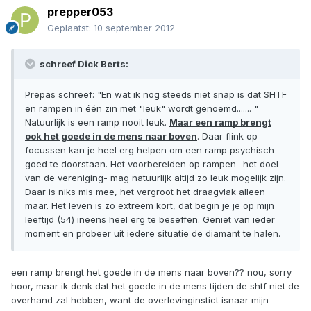
prepper053
Geplaatst:
10 september 2012
schreef Dick Berts:
Prepas schreef: "En wat ik nog steeds niet snap is dat SHTF
en rampen in één zin met "leuk" wordt genoemd....... "
Natuurlijk is een ramp nooit leuk.
Maar een ramp brengt
ook het goede in de mens naar boven
. Daar flink op
focussen kan je heel erg helpen om een ramp psychisch
goed te doorstaan. Het voorbereiden op rampen -het doel
van de vereniging- mag natuurlijk altijd zo leuk mogelijk zijn.
Daar is niks mis mee, het vergroot het draagvlak alleen
maar. Het leven is zo extreem kort, dat begin je je op mijn
leeftijd (54) ineens heel erg te beseffen. Geniet van ieder
moment en probeer uit iedere situatie de diamant te halen.
een ramp brengt het goede in de mens naar boven?? nou, sorry
hoor, maar ik denk dat het goede in de mens tijden de shtf niet de
overhand zal hebben, want de overlevinginstict isnaar mijn