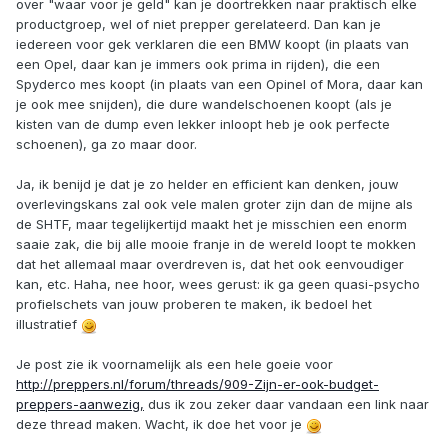
over "waar voor je geld" kan je doortrekken naar praktisch elke
productgroep, wel of niet prepper gerelateerd. Dan kan je
iedereen voor gek verklaren die een BMW koopt (in plaats van
een Opel, daar kan je immers ook prima in rijden), die een
Spyderco mes koopt (in plaats van een Opinel of Mora, daar kan
je ook mee snijden), die dure wandelschoenen koopt (als je
kisten van de dump even lekker inloopt heb je ook perfecte
schoenen), ga zo maar door.
Ja, ik benijd je dat je zo helder en efficient kan denken, jouw
overlevingskans zal ook vele malen groter zijn dan de mijne als
de SHTF, maar tegelijkertijd maakt het je misschien een enorm
saaie zak, die bij alle mooie franje in de wereld loopt te mokken
dat het allemaal maar overdreven is, dat het ook eenvoudiger
kan, etc. Haha, nee hoor, wees gerust: ik ga geen quasi-psycho
profielschets van jouw proberen te maken, ik bedoel het
illustratief
Je post zie ik voornamelijk als een hele goeie voor
http://preppers.nl/forum/threads/909-Zijn-er-ook-budget-
preppers-aanwezig,
dus ik zou zeker daar vandaan een link naar
deze thread maken. Wacht, ik doe het voor je