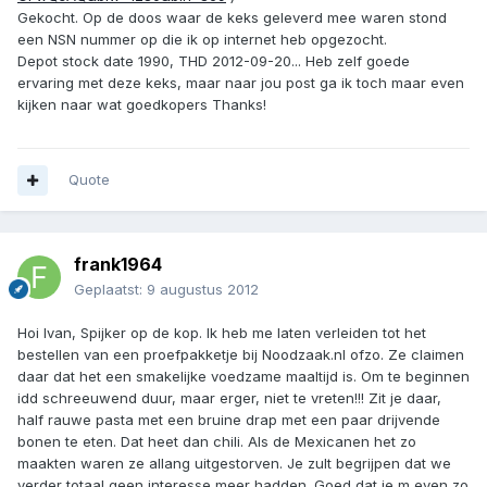
Gekocht. Op de doos waar de keks geleverd mee waren stond
een NSN nummer op die ik op internet heb opgezocht.
Depot stock date 1990, THD 2012-09-20... Heb zelf goede
ervaring met deze keks, maar naar jou post ga ik toch maar even
kijken naar wat goedkopers Thanks!
Quote
frank1964
Geplaatst:
9 augustus 2012
Hoi Ivan, Spijker op de kop. Ik heb me laten verleiden tot het
bestellen van een proefpakketje bij Noodzaak.nl ofzo. Ze claimen
daar dat het een smakelijke voedzame maaltijd is. Om te beginnen
idd schreeuwend duur, maar erger, niet te vreten!!! Zit je daar,
half rauwe pasta met een bruine drap met een paar drijvende
bonen te eten. Dat heet dan chili. Als de Mexicanen het zo
maakten waren ze allang uitgestorven. Je zult begrijpen dat we
verder totaal geen interesse meer hadden. Goed dat je m even zo