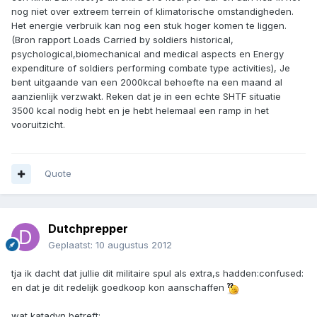
nog niet over extreem terrein of klimatorische omstandigheden.
Het energie verbruik kan nog een stuk hoger komen te liggen.
(Bron rapport Loads Carried by soldiers historical,
psychological,biomechanical and medical aspects en Energy
expenditure of soldiers performing combate type activities), Je
bent uitgaande van een 2000kcal behoefte na een maand al
aanzienlijk verzwakt. Reken dat je in een echte SHTF situatie
3500 kcal nodig hebt en je hebt helemaal een ramp in het
vooruitzicht.
Quote
Dutchprepper
Geplaatst:
10 augustus 2012
tja ik dacht dat jullie dit militaire spul als extra,s hadden:confused:
en dat je dit redelijk goedkoop kon aanschaffen
wat katadyn betreft: