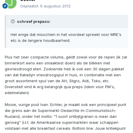
Geplaatst:
9 augustus 2012
schreef prepass:
Het enige dat misschien in het voordeel spreekt voor MRE's
etc is de langere houdbaarheid.
Plus het zeer compacte volume, geldt zowel voor de repen (ik zal
binnenkort eens een smaaktest doen) als de blikken met
gevriesdroogd eten. Zodoende heb ik ook een 30 dagen pakket
van dat Katadyn vriesdroogspul in huis, in combinatie met een
groot assortiment spul van de AH, Sligro, Aldi, Toko, etc.
Diversiteit vind ik erg belangrijk qua preps (idem voor PM's,
edelmetalen).
Mooie, vurige post Ivan. Echter, je maakt ook een principieel punt
die grens aan de Supermarkt-Gedachte-In-Communistisch-
Rusland, onder het motto: "1 soort ontbijtgranen is meer dan
genoeg" (i.t.t. de Amerikaanse supermarkten waar schappen
volstaan met alle breakfast cereals. Bottom line: Jouw kritiekpunt