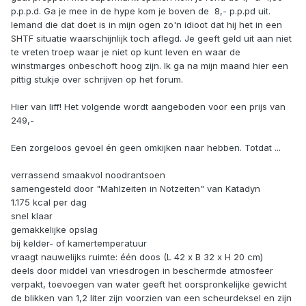
p.p.p.d. Ga je mee in de hype kom je boven de  8,- p.p.pd uit.
Iemand die dat doet is in mijn ogen zo'n idioot dat hij het in een
SHTF situatie waarschijnlijk toch aflegd. Je geeft geld uit aan niet
te vreten troep waar je niet op kunt leven en waar de
winstmarges onbeschoft hoog zijn. Ik ga na mijn maand hier een
pittig stukje over schrijven op het forum.
Hier van liff! Het volgende wordt aangeboden voor een prijs van
249,-
Een zorgeloos gevoel én geen omkijken naar hebben. Totdat ...
verrassend smaakvol noodrantsoen
samengesteld door "Mahlzeiten in Notzeiten" van Katadyn
1.175 kcal per dag
snel klaar
gemakkelijke opslag
bij kelder- of kamertemperatuur
vraagt nauwelijks ruimte: één doos (L 42 x B 32 x H 20 cm)
deels door middel van vriesdrogen in beschermde atmosfeer
verpakt, toevoegen van water geeft het oorspronkelijke gewicht
de blikken van 1,2 liter zijn voorzien van een scheurdeksel en zijn