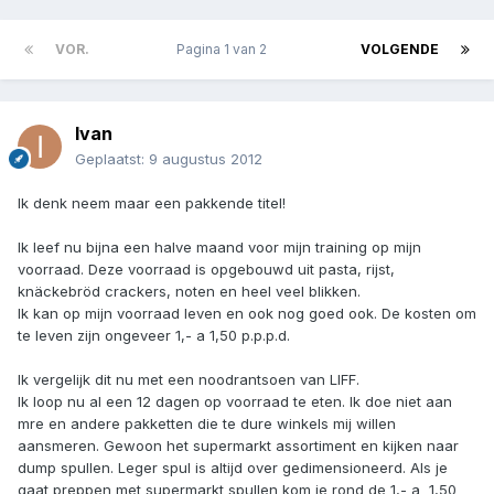
VOR.
Pagina 1 van 2
VOLGENDE
Ivan
Geplaatst:
9 augustus 2012
Ik denk neem maar een pakkende titel!
Ik leef nu bijna een halve maand voor mijn training op mijn
voorraad. Deze voorraad is opgebouwd uit pasta, rijst,
knäckebröd crackers, noten en heel veel blikken.
Ik kan op mijn voorraad leven en ook nog goed ook. De kosten om
te leven zijn ongeveer 1,- a 1,50 p.p.p.d.
Ik vergelijk dit nu met een noodrantsoen van LIFF.
Ik loop nu al een 12 dagen op voorraad te eten. Ik doe niet aan
mre en andere pakketten die te dure winkels mij willen
aansmeren. Gewoon het supermarkt assortiment en kijken naar
dump spullen. Leger spul is altijd over gedimensioneerd. Als je
gaat preppen met supermarkt spullen kom je rond de 1,- a  1,50