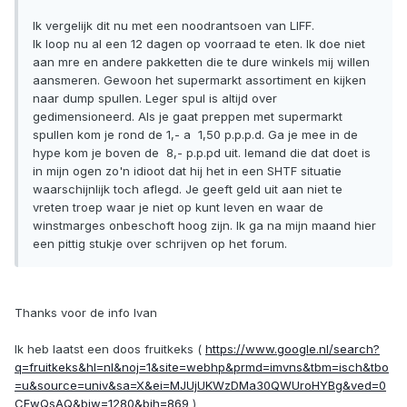
Ik vergelijk dit nu met een noodrantsoen van LIFF.
Ik loop nu al een 12 dagen op voorraad te eten. Ik doe niet
aan mre en andere pakketten die te dure winkels mij willen
aansmeren. Gewoon het supermarkt assortiment en kijken
naar dump spullen. Leger spul is altijd over
gedimensioneerd. Als je gaat preppen met supermarkt
spullen kom je rond de 1,- a  1,50 p.p.p.d. Ga je mee in de
hype kom je boven de  8,- p.p.pd uit. Iemand die dat doet is
in mijn ogen zo'n idioot dat hij het in een SHTF situatie
waarschijnlijk toch aflegd. Je geeft geld uit aan niet te
vreten troep waar je niet op kunt leven en waar de
winstmarges onbeschoft hoog zijn. Ik ga na mijn maand hier
een pittig stukje over schrijven op het forum.
Thanks voor de info Ivan
Ik heb laatst een doos fruitkeks (
https://www.google.nl/search?
q=fruitkeks&hl=nl&noj=1&site=webhp&prmd=imvns&tbm=isch&tbo
=u&source=univ&sa=X&ei=MJUjUKWzDMa30QWUroHYBg&ved=0
CFwQsAQ&biw=1280&bih=869
)