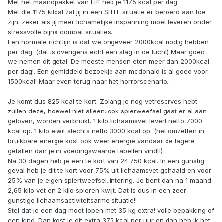
Met het maandpakket van Liff heb je 1175 kcal per dag
Met die 1175 kilcal zal jij in een SHTF situatie er beroerd aan toe
zijn. zeker als jij meer lichamelijke inspanning moet leveren onder
stressvolle bijna combat situaties.
Een normale richtlijn is dat we ongeveer 2000kcal nodig hebben
per dag. (dat is overigens echt een slag in de lucht) Maar goed
we nemen dit getal. De meeste mensen eten meer dan 2000kcal
per dag!. Een gemiddeld bezoekje aan mcdonald is al goed voor
1500kcal! Maar even terug naar het horrorscenario..
Je komt dus 825 kcal te kort. Zolang je nog vetreserves hebt
zullen deze, hoewel niet alleen..ook spierweefsel gaat er al aan
geloven, worden verbruikt. 1 kilo lichaamsvet levert netto 7000
kcal op. 1 kilo eiwit slechts netto 3000 kcal op. (het omzetten in
bruikbare energie kost ook weer energie vandaar de lagere
getallen dan je in voedingswaarde tabellen vindt!)
Na 30 dagen heb je een te kort van 24.750 kcal. In een gunstig
geval heb je dit te kort voor 75% uit lichaamsvet gehaald en voor
25% van je eigen spiertweefsel..intering. Je bent dan na 1 maand
2,65 kilo vet en 2 kilo spieren kwijt. Dat is dus in een zeer
gunstige lichaamsactiviteitsarme situatie!!
Stel dat je een dag moet lopen met 35 kg extra! volle bepakking of
een kind. Dan kost je dit extra 375 kcal per uur en dan heb ik het