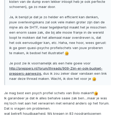
kisten van de dump even lekker inloopt heb je ook perfecte
schoenen), ga zo maar door.
Ja, ik benijd je dat je zo helder en efficient kan denken,
jouw overlevingskans zal ook vele malen groter zijn dan de
mijne als de SHTF, maar tegelijkertijd maakt het je misschien
een enorm saaie zak, die bij alle mooie franje in de wereld
loopt te mokken dat het allemaal maar overdreven is, dat
het ook eenvoudiger kan, etc. Haha, nee hoor, wees gerust:
ik ga geen quasi-psycho profielschets van jouw proberen
te maken, ik bedoel het illustratief
Je post zie ik voornamelijk als een hele goeie voor
http://preppers.nl/forum/threads/909-Zijn-er-ook-budget-
preppers-aanwezig,
dus ik zou zeker daar vandaan een link
naar deze thread maken. Wacht, ik doe het voor je
Je mag best een psych profiel schets van Bolo maken!!!
Ik garandeer je dat ik alles behalve saaie zak ben....maar je was
mij toch niet aan het verwarren met iemand anders op het forum.
Dat is vragen om problemen.
wat betreft houdbaarheid. Wij kregen in 83 noodrantsoenen