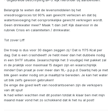
* uitgebreide beschrijving BP-5: kijk hieronder bij aanbevolen.
Belangrijk te weten dat de levensmiddelen bij het
vriesdroogproces tot 90% aan gewicht verliezen en dat bij
watertoevoeging het oorspronkelijke gewicht verkregen wordt.
Geen drinkwater meer? Maak 't dan zelf. Kijk daarvoor in de
rubriek Crisis en calamiteiten / drinkwater.
Tot zover Liff
Die troep is dus voor 30 dagen zeggen zij ! Dat is 1175 Kcal per
dag. Dat is een crashdieet!! Je hebt meer dan het dubbele nodig
in een SHTF situatie. (waarschijnlijk het 3 voudige) Het pakket zal
in de praktijk voor maximaal 15 dagen zijn en waarschijnlijk
minder! Dan praat je over meer dan 16,- p.p.p.d. Daarbij heb je met
blik geen water nodig om je maaltijd te bereiden. Je kan het water
uit blik zelfs gewoon gebruiken!
De enige die goed leeft van noodrantsoenen zijn de verkopers
van dit spul!
Ik had willen wachten met dit posten totdat ik klaar ben met mijn
maand maar vond het zo schokkend dat ik het nu al post!