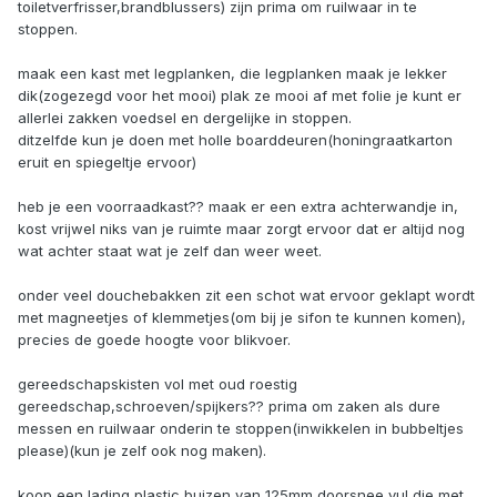
toiletverfrisser,brandblussers) zijn prima om ruilwaar in te
stoppen.
maak een kast met legplanken, die legplanken maak je lekker
dik(zogezegd voor het mooi) plak ze mooi af met folie je kunt er
allerlei zakken voedsel en dergelijke in stoppen.
ditzelfde kun je doen met holle boarddeuren(honingraatkarton
eruit en spiegeltje ervoor)
heb je een voorraadkast?? maak er een extra achterwandje in,
kost vrijwel niks van je ruimte maar zorgt ervoor dat er altijd nog
wat achter staat wat je zelf dan weer weet.
onder veel douchebakken zit een schot wat ervoor geklapt wordt
met magneetjes of klemmetjes(om bij je sifon te kunnen komen),
precies de goede hoogte voor blikvoer.
gereedschapskisten vol met oud roestig
gereedschap,schroeven/spijkers?? prima om zaken als dure
messen en ruilwaar onderin te stoppen(inwikkelen in bubbeltjes
please)(kun je zelf ook nog maken).
koop een lading plastic buizen van 125mm doorsnee vul die met