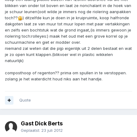
blikken van onder tot boven en laat ze nonchalant in de hoek van
je schuur leunen(ooit wilde je immers nog de riolering aanpakken
toch??
) ditzelfde kun je doen in je kruipruimte, koop halfronde
dakgoten laat ze van muur tot muur lopen met paar vertakkingen
en zelfs een bochtstuk wat de grond ingaat,(is immers gewoon je
riolering toch:rolleyes:) maak het oud met een grove korrel op je
schuurmachine en giet er modder over.
niemand zal weten dat die pijp eigenlijk uit 2 delen bestaat en wat
je zo open kunt klappen.(blikvoer wel in plastic wikkelen
natuurlijk)
composthoop of regenton?? prima om spullen in te verstoppen.
zolang je het waterdicht houd niks aan het handje.
Quote
Gast Dick Berts
Geplaatst:
23 juli 2012