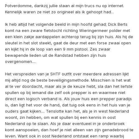
Potverdomme, dankzij jullie staan al mijn trucs nu op internet.
Kennelijk waren ze niet zo origineel als ik gehoopt had...
Ik heb altijd het volgende beeld in mijn hoofd gehad; Dick Berts
komt na een zware fietstocht richting Wieringermeer polder met
een klein zakje aardappelen achterop terug bij zijn huis. Als hij de
sleutel in het slot steekt, gaat de deur met een forse zwaai open
en kijkt hij in de loop van een 9 mm pistool. Zes zwaar
bewapende lieden uit de Randstad hebben zijn huis
overgenomen....
Het verspreiden van je SHTF outfit over meerdere adressen lijkt
mij altijd nog de beste beveiligingsmethode. Misschien is het wat
al te ver doordacht, maar als je de keuze hebt, sla dan het liefste
spullen op bij iemand die zelf ook prepper is en waarmee niet
direct een logisch verband is. Als jouw huis een prepper paradijs
is, dan ligt het voor de hand, dat tuig ook eens in het huis van je
ouders gaat kijken.... Tenslotte kan het, als je in west Nederland
woont, zin hebben, om wat spullen bij een kennis in oost
Nederland op te slaan. Als je daar eventueel in je onderbroek
komt aanspoelen, dan hoef je niet alleen van zijn genadebrood te
leven. Want ook in oost Nederland ontstaat een ramp waarbij