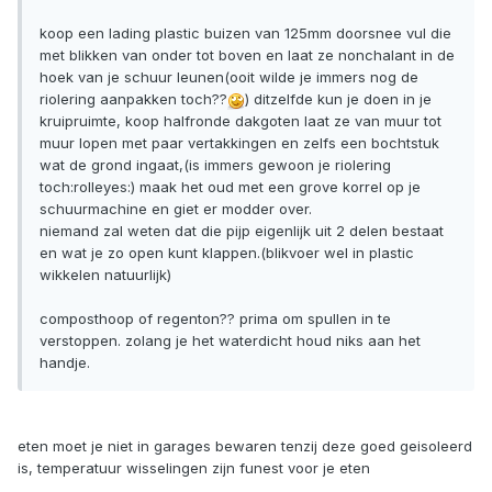
koop een lading plastic buizen van 125mm doorsnee vul die
met blikken van onder tot boven en laat ze nonchalant in de
hoek van je schuur leunen(ooit wilde je immers nog de
riolering aanpakken toch??
) ditzelfde kun je doen in je
kruipruimte, koop halfronde dakgoten laat ze van muur tot
muur lopen met paar vertakkingen en zelfs een bochtstuk
wat de grond ingaat,(is immers gewoon je riolering
toch:rolleyes:) maak het oud met een grove korrel op je
schuurmachine en giet er modder over.
niemand zal weten dat die pijp eigenlijk uit 2 delen bestaat
en wat je zo open kunt klappen.(blikvoer wel in plastic
wikkelen natuurlijk)
composthoop of regenton?? prima om spullen in te
verstoppen. zolang je het waterdicht houd niks aan het
handje.
eten moet je niet in garages bewaren tenzij deze goed geisoleerd
is, temperatuur wisselingen zijn funest voor je eten