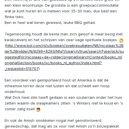
een klein woonhuisje. De grootste is een groepsaccommodatie
wat je kunt huren en is meteen voor 25-30 man, dus best een
flinke toko.
Ben er heel wat keren geweest, leuke BBQ gehad.
Tegenwoordig houdt de beste man zich geloof ik meer bezig met
kwakzalverij en het schrijven van zeer vage spirituele boekjes.
(
http://www.bol.com/nl/s/boeken/zoekresultaten/Ntt/nicolaas%2B
de%2Bridder/N/8299+8293/Nty/1/search/true/searchType/qck/su
ggestedFor/nicolaas+de+ridder/originalSearchContext/books_nl/
originalSection/books/sc/books_nl_author/index.html?
_requestid=515707
)
Een voordeel van geimporteerd hout uit Amerika is dat de
inheemse torren deze niet lusten en dat scheelt een hoop
onderhoud.
Wat Dick heel slim heeft gedaan is een souterrain onder het huis
zetten waarin de slaapkamers zitten. 's Winters niet te koud en 's
zomer zalig koel!
En ook de Amish smokkelen nogal met gemotoriseerd
gereedschap, dat mag als ze voor niet Amish zo'n bouwpakket