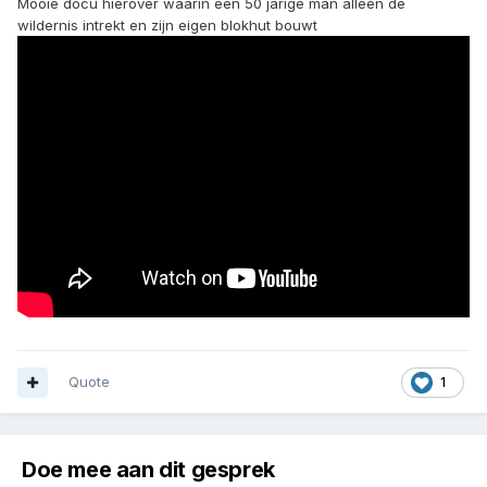
Mooie docu hierover waarin een 50 jarige man alleen de
wildernis intrekt en zijn eigen blokhut bouwt
Quote
1
Doe mee aan dit gesprek