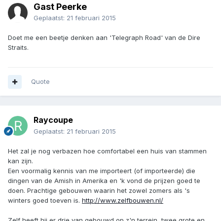
Gast Peerke
Geplaatst:
21 februari 2015
Doet me een beetje denken aan 'Telegraph Road' van de Dire
Straits.
Quote
Raycoupe
Geplaatst:
21 februari 2015
Het zal je nog verbazen hoe comfortabel een huis van stammen
kan zijn.
Een voormalig kennis van me importeert (of importeerde) die
dingen van de Amish in Amerika en 'k vond de prijzen goed te
doen. Prachtige gebouwen waarin het zowel zomers als 's
winters goed toeven is.
http://www.zelfbouwen.nl/
Zelf heeft hij er drie van gebouwd op z'n terrein, twee grote en