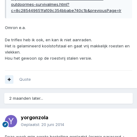
outdoormes-survivalmes.html?
c=8c285449651fa109c354bbabe740c1b&previousPage=lr
Omron e.a.
De triflex heb ik ook, en kan ik niet aanraden.
Het is gelamineerd koolstofstaal en gaat vrij makkelijk roesten en
vlekken.
Hou het gewoon op de roestvrij stalen versie.
Quote
2 maanden later...
yorgonzola
Geplaatst:
20 juni 2014
Deze week mijn eerste bestelling geplaatst (oranje paracord +