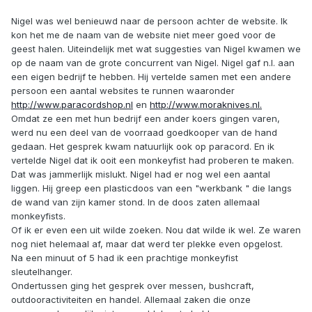
Nigel was wel benieuwd naar de persoon achter de website. Ik
kon het me de naam van de website niet meer goed voor de
geest halen. Uiteindelijk met wat suggesties van Nigel kwamen we
op de naam van de grote concurrent van Nigel. Nigel gaf n.l. aan
een eigen bedrijf te hebben. Hij vertelde samen met een andere
persoon een aantal websites te runnen waaronder
http://www.paracordshop.nl
en
http://www.moraknives.nl.
Omdat ze een met hun bedrijf een ander koers gingen varen,
werd nu een deel van de voorraad goedkooper van de hand
gedaan. Het gesprek kwam natuurlijk ook op paracord. En ik
vertelde Nigel dat ik ooit een monkeyfist had proberen te maken.
Dat was jammerlijk mislukt. Nigel had er nog wel een aantal
liggen. Hij greep een plasticdoos van een "werkbank " die langs
de wand van zijn kamer stond. In de doos zaten allemaal
monkeyfists.
Of ik er even een uit wilde zoeken. Nou dat wilde ik wel. Ze waren
nog niet helemaal af, maar dat werd ter plekke even opgelost.
Na een minuut of 5 had ik een prachtige monkeyfist
sleutelhanger.
Ondertussen ging het gesprek over messen, bushcraft,
outdooractiviteiten en handel. Allemaal zaken die onze