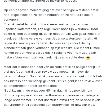
gemeenschappelijke interesse bleken te hebben.
Op een gegeven moment ging het over het type wetsteen dat ik
had, Nigel bleek de zelfde te hebben, en ze natuurlijk ook te
verkopen.
Toen ik vertelde dat ik ook wel eens wat had gezien over
Japanse waterstenen, liep Nigel weer naar zijn werkbank. Daar
pakte hij een voorwerp af, dat in noppenfolie was gewikkeld. Het
bleek een kleine versie van een Japanse watersteen te zijn. Hij
legde die voor mij op de tafel. Het was een product dat hij
binnenkort zou gaan verkopen op zijn website. Die mocht ik mee
nemen op een voorwaarde dat ik reclame voor hem zou gaan
maken. Voor wat hoort wat, leek mij geen slechte deal.
Maar dat is maar een deel van de rede dat ik dit stukje schrijf. De
titel geeft aan dat dit een review zou moeten zijn over de
paracordshop.nl. Nou heb ik geen meter paracord gekocht. Ik heb
ook niets in een webshop gekocht. Dit is eigenlijk een review over
de ondernemer achter de webshop.
Nigel kwam, in de ongeveer 45 min dat mijn bezoek bij hem
duurde, op mij over als een enthousiaste, gedreven en integere
jonge ondernemer. Die net dat stukje extra zorg en service levert
dat vroeger in bij voorbeeld een buurtwinkel zo gewoon was.