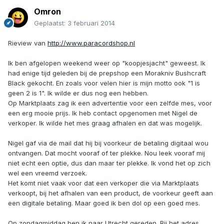
Omron
Geplaatst:
3 februari 2014
Rieview van
http://www.paracordshop.nl
Ik ben afgelopen weekend weer op "koopjesjacht" geweest. Ik
had enige tijd geleden bij de prepshop een Morakniv Bushcraft
Black gekocht. En zoals voor velen hier is mijn motto ook "1 is
geen 2 is 1". Ik wilde er dus nog een hebben.
Op Marktplaats zag ik een advertentie voor een zelfde mes, voor
een erg mooie prijs. Ik heb contact opgenomen met Nigel de
verkoper. Ik wilde het mes graag afhalen en dat was mogelijk.
Nigel gaf via de mail dat hij bij voorkeur de betaling digitaal wou
ontvangen. Dat mocht vooraf of ter plekke. Nou leek vooraf mij
niet echt een optie, dus dan maar ter plekke. Ik vond het op zich
wel een vreemd verzoek.
Het komt niet vaak voor dat een verkoper die via Marktplaats
verkoopt, bij het afhalen van een product, de voorkeur geeft aan
een digitale betaling. Maar goed ik ben dol op een goed mes.
Op zondagmiddag ben ik naar Utrecht gereden. Bij het adres