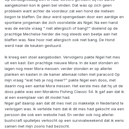
aangekomen kon ik geen bel vinden. Dat was op zich geen
probleem want achter de voordeur zat een hond die meteen
begon te blaffen. De deur werd opengedaan door een aardige en
spontane jongeman die zich voorstelde als Nigel. Na een hand
was de eerste vraag " niet allergisch of bang?" doelend op de
prachtige Mechelse herder die nog steeds een beetje aan het
blaffen was. Nee hoor niet allergisch ook niet bang. De Hond
werd naar de keuken gestuurd.
Ik kreeg een stoel aangeboden. Vervolgens pakte Nigel het mes
uit een kast. Een prachtige nieuwe Mora. In de kast stonden en
lagen nog meer Mora messen. verder stonden er op allerlei
planken en kasten in de kamer allemaal rollen met paracord Op
mijn vraag “wat heb je nog meer?” pakte Nigel een doos, met
daarin nog een aantal Mora messen. Het eerste mes dat hij uit de
doos pakte was een Morakniv Fishing Classic 54. Ik gaf aan dat ik
al een exemplaar van dit model had.
Nigel gaf daarop aan dat dit mes niet zo makkelijk in Nederland te
verkrijgen was. Ik vertelde hem dat ik dit mes had gekocht via een
persoon die ook een website had. En verder ook nog allerlei
bushcraft spulletjes verkocht op een survivalweekend dat ik eens
samen met mijn zoons had bezocht.