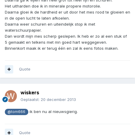
Daarna ga ik vijlen van heel grof tot heel fijn en schuren.
Het uitharden doe ik in minerale propere motorolie.
Daarna gloei ik de hardheid er uit door het mes rood te gloeien en
in de open lucht te laten afkoelen.
Daarna weer schuren en uiteindelijk stop ik met
waterschuurpapier.
Dan wordt mijn mes scherp geslepen. Ik heb er zo al een stuk of
5 gemaakt en telkens met mn goed hart weggegeven.
Binnenkort maak ik er terug één en zal ik eens fotos maken.
Quote
wiskers
Geplaatst:
20 december 2013
ik ben nu al nieuwsgierig.
@tom666
Quote