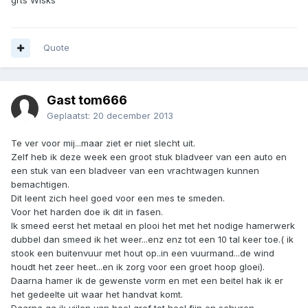
grts Wisks
Quote
Gast tom666
Geplaatst:
20 december 2013
Te ver voor mij...maar ziet er niet slecht uit.
Zelf heb ik deze week een groot stuk bladveer van een auto en
een stuk van een bladveer van een vrachtwagen kunnen
bemachtigen.
Dit leent zich heel goed voor een mes te smeden.
Voor het harden doe ik dit in fasen.
Ik smeed eerst het metaal en plooi het met het nodige hamerwerk
dubbel dan smeed ik het weer...enz enz tot een 10 tal keer toe.( ik
stook een buitenvuur met hout op..in een vuurmand...de wind
houdt het zeer heet...en ik zorg voor een groet hoop gloei).
Daarna hamer ik de gewenste vorm en met een beitel hak ik er
het gedeelte uit waar het handvat komt.