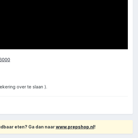
26000
kering over te slaan ).
oudbaar eten? Ga dan naar
www.prepshop.nl
!