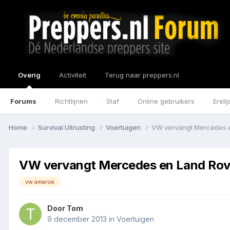
Overig
Activiteit
Terug naar preppers.nl
Forums
Richtlijnen
Staf
Online gebruikers
Erelij
Home
Survival Uitrusting
Voertuigen
VW vervangt Mercedes e
VW vervangt Mercedes en Land Rove
vw amarok
Door
Tom
9 december 2013
in
Voertuigen