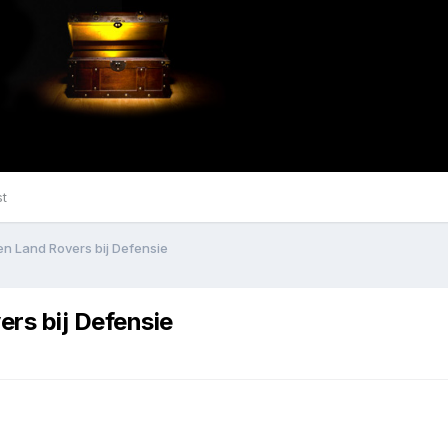
st
n Land Rovers bij Defensie
rs bij Defensie