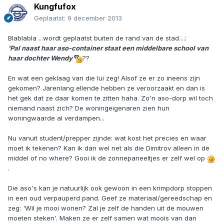
Kungfufox
Geplaatst:
9 december 2013
Blablabla ...wordt geplaatst buiten de rand van de stad....:
'Pal naast haar aso-container staat een middelbare school van
haar dochter Wendy'
??
En wat een geklaag van die lui zeg! Alsof ze er zo ineens zijn
gekomen? Jarenlang ellende hebben ze veroorzaakt en dan is
het gek dat ze daar komen te zitten haha. Zo'n aso-dorp wil toch
niemand naast zich? De woningeigenaren zien hun
woningwaarde al verdampen...
Nu vanuit student/prepper zijnde: wat kost het precies en waar
moet ik tekenen? Kan ik dan wel net als die Dimitrov alleen in de
middel of no where? Gooi ik de zonnepaneeltjes er zelf wel op
.
Die aso's kan je natuurlijk ook gewoon in een krimpdorp stoppen
in een oud verpauperd pand. Geef ze materiaal/gereedschap en
zeg: 'Wil je mooi wonen? Zal je zelf de handen uit de mouwen
moeten steken'. Maken ze er zelf samen wat moois van dan