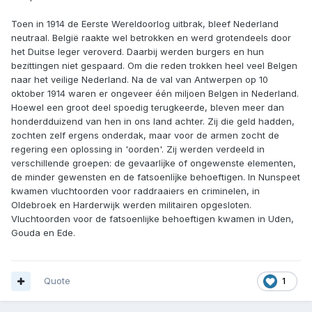
Toen in 1914 de Eerste Wereldoorlog uitbrak, bleef Nederland
neutraal. België raakte wel betrokken en werd grotendeels door
het Duitse leger veroverd. Daarbij werden burgers en hun
bezittingen niet gespaard. Om die reden trokken heel veel Belgen
naar het veilige Nederland. Na de val van Antwerpen op 10
oktober 1914 waren er ongeveer één miljoen Belgen in Nederland.
Hoewel een groot deel spoedig terugkeerde, bleven meer dan
honderdduizend van hen in ons land achter. Zij die geld hadden,
zochten zelf ergens onderdak, maar voor de armen zocht de
regering een oplossing in 'oorden'. Zij werden verdeeld in
verschillende groepen: de gevaarlĳke of ongewenste elementen,
de minder gewensten en de fatsoenlĳke behoeftigen. In Nunspeet
kwamen vluchtoorden voor raddraaiers en criminelen, in
Oldebroek en Harderwijk werden militairen opgesloten.
Vluchtoorden voor de fatsoenlijke behoeftigen kwamen in Uden,
Gouda en Ede.
Quote
1