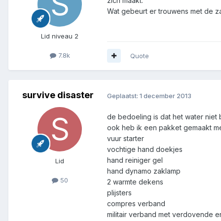
zich maakt.
Wat gebeurt er trouwens met de zak
Lid niveau 2
7.8k
Quote
survive disaster
Geplaatst:
1 december 2013
de bedoeling is dat het water niet
ook heb ik een pakket gemaakt m
vuur starter
vochtige hand doekjes
hand reiniger gel
Lid
hand dynamo zaklamp
50
2 warmte dekens
plijsters
compres verband
militair verband met verdovende e