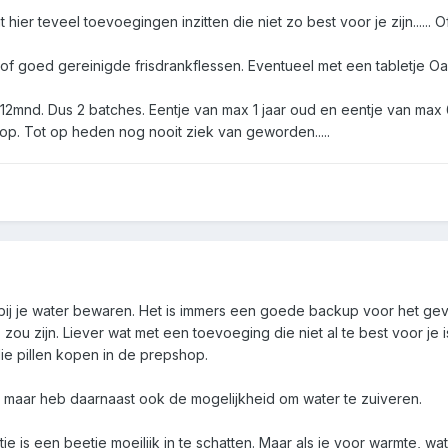
ier teveel toevoegingen inzitten die niet zo best voor je zijn.....
of goed gereinigde frisdrankflessen. Eventueel met een tabletje Oa
12mnd. Dus 2 batches. Eentje van max 1 jaar oud en eentje van max 6
 op. Tot op heden nog nooit ziek van geworden.....
 bij je water bewaren. Het is immers een goede backup voor het gev
zou zijn. Liever wat met een toevoeging die niet al te best voor je 
die pillen kopen in de prepshop.
op maar heb daarnaast ook de mogelijkheid om water te zuiveren.
ie is een beetje moeilijk in te schatten. Maar als je voor warmte, w