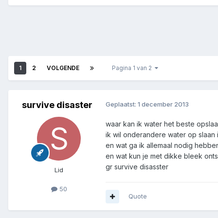
1
2
VOLGENDE
Pagina 1 van 2
survive disaster
Geplaatst:
1 december 2013
waar kan ik water het beste opsla
ik wil onderandere water op slaan i
en wat ga ik allemaal nodig hebben
en wat kun je met dikke bleek onts
gr survive disasster
Lid
50
Quote