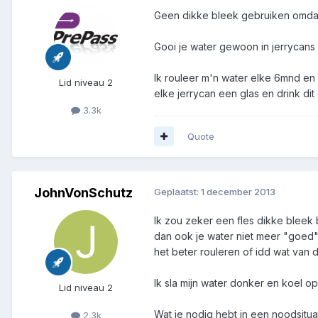
Geen dikke bleek gebruiken omdat h
Gooi je water gewoon in jerrycans 
Ik rouleer m'n water elke 6mnd en 
Lid niveau 2
elke jerrycan een glas en drink dit
3.3k
Quote
JohnVonSchutz
Geplaatst:
1 december 2013
Ik zou zeker een fles dikke bleek
dan ook je water niet meer "goed" 
het beter rouleren of idd wat van 
Ik sla mijn water donker en koel 
Lid niveau 2
Wat je nodig hebt in een noodsituat
2.3k