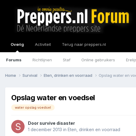
Overig
Activiteit
Terug naar preppers.nl
Forums
Richtlijnen
Staf
Online gebruikers
Erelij
Home
Survival
Eten, drinken en voorraad
Opslag water en vo
Opslag water en voedsel
water opslag voedsel
Door
survive disaster
1 december 2013
in
Eten, drinken en voorraad