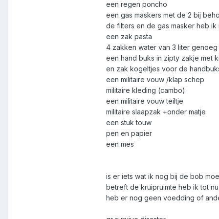
een regen poncho
een gas maskers met de 2 bij beho
de filters en de gas masker heb i
een zak pasta
4 zakken water van 3 liter genoe
een hand buks in zipty zakje met 
en zak kogeltjes voor de handbuks
een militaire vouw /klap schep
militaire kleding (cambo)
een militaire vouw teiltje
militaire slaapzak +onder matje
een stuk touw
pen en papier
een mes
is er iets wat ik nog bij de bob mo
betreft de kruipruimte heb ik tot nu
heb er nog geen voedding of ande