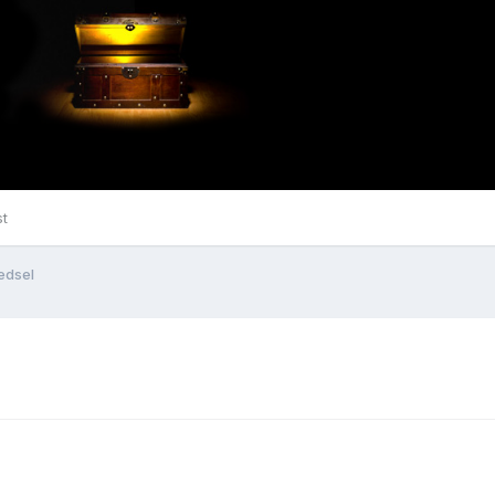
st
edsel