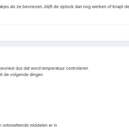
jes als ze bevriezen...blijft de ziplock dan nog werken of knapt d
 bevriest dus dat word temperatuur controleren
et de volgende dingen
n ontsmettende middelen er in