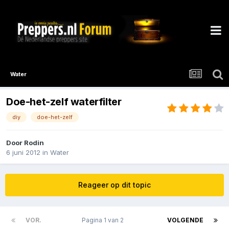
Water
Doe-het-zelf waterfilter
diy
doe-het-zelf
Door
Rodin
6 juni 2012
in
Water
Reageer op dit topic
VOR.
Pagina 1 van 2
VOLGENDE