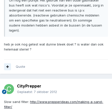
Oh nog een puntje. Het gebruik van een oude gasmasker
bus heeft ook wat risico's. Voordat je ze openmaakt, zorg in
iedergeval dat het niet een reactieve bus is i.p.v.
absorberende. (reactieve gebruiken chemische middelen
om een specifieke gas te neutraliseren). En sommige
oudere modelen hebben asbest in de bussen (in de tussen
lagen).
heb je ook nog getest wat dunne bleek doet ? is water dan ook
helemaal steriel ?
Quote
CityPrepper
Geplaatst:
7 oktober 2012
Slow sand filter:
http://www.prepperideas.com/making-a-sand-
filter/