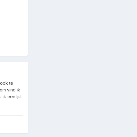
 ook te
tem vind ik
ik een ljst