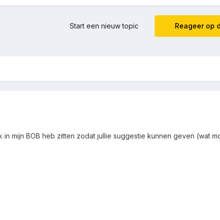
Start een nieuw topic
Reageer op d
t ik in mijn BOB heb zitten zodat jullie suggestie kunnen geven (wat m