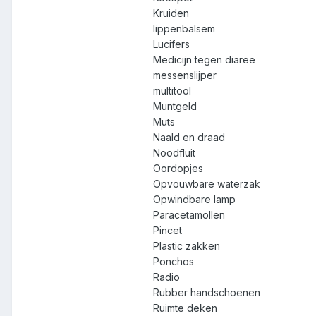
Kruiden
lippenbalsem
Lucifers
Medicijn tegen diaree
messenslijper
multitool
Muntgeld
Muts
Naald en draad
Noodfluit
Oordopjes
Opvouwbare waterzak
Opwindbare lamp
Paracetamollen
Pincet
Plastic zakken
Ponchos
Radio
Rubber handschoenen
Ruimte deken