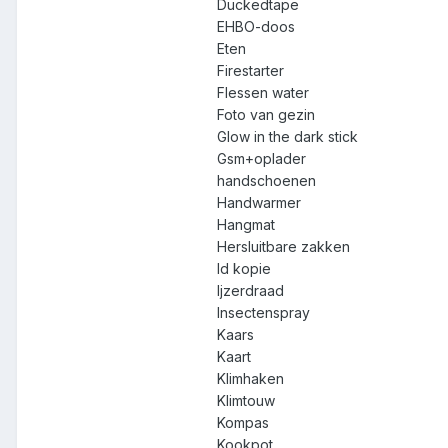
Duckedtape
EHBO-doos
Eten
Firestarter
Flessen water
Foto van gezin
Glow in the dark stick
Gsm+oplader
handschoenen
Handwarmer
Hangmat
Hersluitbare zakken
Id kopie
Ijzerdraad
Insectenspray
Kaars
Kaart
Klimhaken
Klimtouw
Kompas
Kookpot