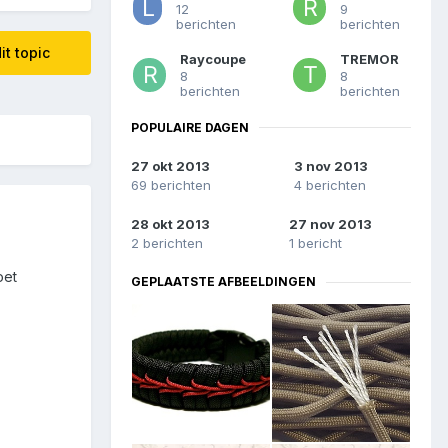
12
9
berichten
berichten
it topic
Raycoupe
TREMOR
8
8
berichten
berichten
POPULAIRE DAGEN
27 okt 2013
3 nov 2013
69 berichten
4 berichten
28 okt 2013
27 nov 2013
2 berichten
1 bericht
oet
GEPLAATSTE AFBEELDINGEN