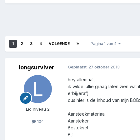
1
2
3
4
VOLGENDE
Pagina 1 van 4
longsurviver
Geplaatst:
27 oktober 2013
hey allemaal,
ik wilde jullie graag laten zien wa
erbij/eraf)
dus hier is de inhoud van mijn BOB:
Lid niveau 2
Aansteekmateriaal
Aansteker
104
Bestekset
Bijl