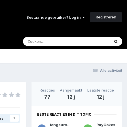
Registreren
Bestaande gebruiker? Log in
Alle activiteit
Reacties
Aangemaakt
Laatste reactie
77
12 j
12 j
BESTE REACTIES IN DIT TOPIC
rs
1
longsurviver
RayCokes