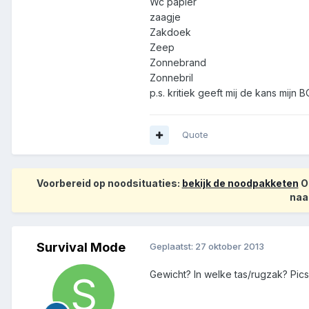
Wc papier
zaagje
Zakdoek
Zeep
Zonnebrand
Zonnebril
p.s. kritiek geeft mij de kans mijn 
Quote
Voorbereid op noodsituaties:
bekijk de noodpakketen
Op
naa
Survival Mode
Geplaatst:
27 oktober 2013
Gewicht? In welke tas/rugzak? Pic