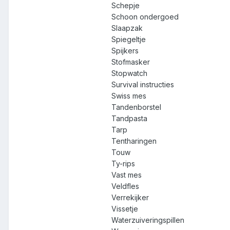
Schepje
Schoon ondergoed
Slaapzak
Spiegeltje
Spijkers
Stofmasker
Stopwatch
Survival instructies
Swiss mes
Tandenborstel
Tandpasta
Tarp
Tentharingen
Touw
Ty-rips
Vast mes
Veldfles
Verrekijker
Vissetje
Waterzuiveringspillen