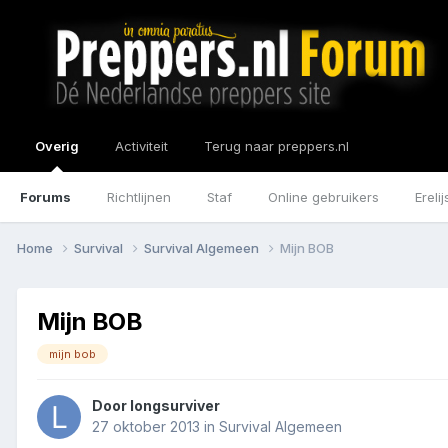
Overig
Activiteit
Terug naar preppers.nl
Forums
Richtlijnen
Staf
Online gebruikers
Erelij
Home
Survival
Survival Algemeen
Mijn BOB
Mijn BOB
mijn bob
Door
longsurviver
27 oktober 2013
in
Survival Algemeen