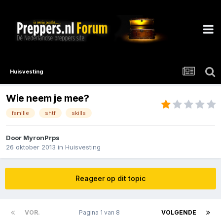
Huisvesting
Wie neem je mee?
familie
shtf
skills
Door
MyronPrps
26 oktober 2013
in
Huisvesting
Reageer op dit topic
VOR.
Pagina 1 van 8
VOLGENDE