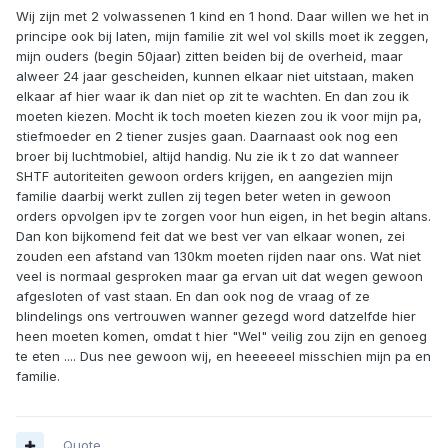
Wij zijn met 2 volwassenen 1 kind en 1 hond. Daar willen we het in
principe ook bij laten, mijn familie zit wel vol skills moet ik zeggen,
mijn ouders (begin 50jaar) zitten beiden bij de overheid, maar
alweer 24 jaar gescheiden, kunnen elkaar niet uitstaan, maken
elkaar af hier waar ik dan niet op zit te wachten. En dan zou ik
moeten kiezen. Mocht ik toch moeten kiezen zou ik voor mijn pa,
stiefmoeder en 2 tiener zusjes gaan. Daarnaast ook nog een
broer bij luchtmobiel, altijd handig. Nu zie ik t zo dat wanneer
SHTF autoriteiten gewoon orders krijgen, en aangezien mijn
familie daarbij werkt zullen zij tegen beter weten in gewoon
orders opvolgen ipv te zorgen voor hun eigen, in het begin altans.
Dan kon bijkomend feit dat we best ver van elkaar wonen, zei
zouden een afstand van 130km moeten rijden naar ons. Wat niet
veel is normaal gesproken maar ga ervan uit dat wegen gewoon
afgesloten of vast staan. En dan ook nog de vraag of ze
blindelings ons vertrouwen wanner gezegd word datzelfde hier
heen moeten komen, omdat t hier "Wel" veilig zou zijn en genoeg
te eten .... Dus nee gewoon wij, en heeeeeel misschien mijn pa en
familie.
Quote