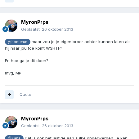
MyronPrps
Geplaatst:
26 oktober 2013
maar zou je je eigen broer achter kunnen laten als
@homerun
hij naar jou toe komt WSHTF?
En hoe ga je dit doen?
mvg, MP
Quote
MyronPrps
Geplaatst:
26 oktober 2013
Dat is ook het lastige aan zulke onderwerpen, je kan
@Kans