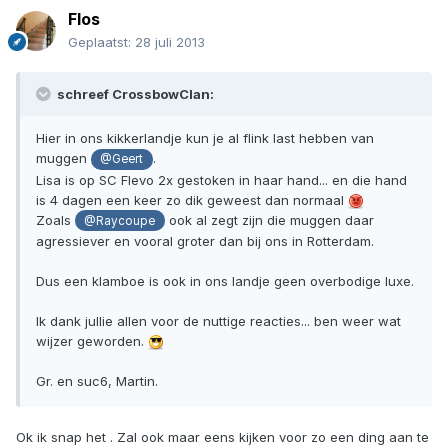
Flos
Geplaatst:
28 juli 2013
schreef CrossbowClan:
Hier in ons kikkerlandje kun je al flink last hebben van
muggen
.
@Geert
Lisa is op SC Flevo 2x gestoken in haar hand... en die hand
is 4 dagen een keer zo dik geweest dan normaal
Zoals
ook al zegt zijn die muggen daar
@Raycoupe
agressiever en vooral groter dan bij ons in Rotterdam.
Dus een klamboe is ook in ons landje geen overbodige luxe.
Ik dank jullie allen voor de nuttige reacties... ben weer wat
wijzer geworden.
Gr. en suc6, Martin.
Ok ik snap het . Zal ook maar eens kijken voor zo een ding aan te