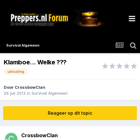
Survival Algemeen
Klamboe... Welke ???
uitrusting
Door
CrossbowClan
26 juli 2013
in
Survival Algemeen
Reageer op dit topic
CrossbowClan