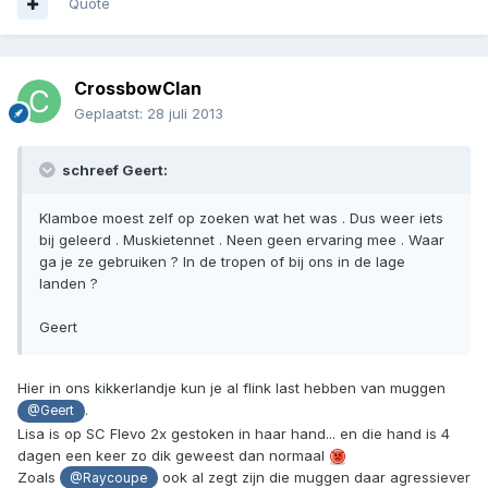
Quote
CrossbowClan
Geplaatst:
28 juli 2013
schreef Geert:
Klamboe moest zelf op zoeken wat het was . Dus weer iets
bij geleerd . Muskietennet . Neen geen ervaring mee . Waar
ga je ze gebruiken ? In de tropen of bij ons in de lage
landen ?
Geert
Hier in ons kikkerlandje kun je al flink last hebben van muggen
.
@Geert
Lisa is op SC Flevo 2x gestoken in haar hand... en die hand is 4
dagen een keer zo dik geweest dan normaal
Zoals
ook al zegt zijn die muggen daar agressiever
@Raycoupe