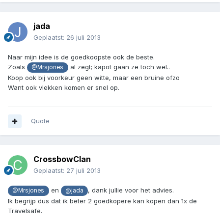
jada
Geplaatst:
26 juli 2013
Naar mijn idee is de goedkoopste ook de beste.
Zoals
al zegt; kapot gaan ze toch wel..
@Mrsjones
Koop ook bij voorkeur geen witte, maar een bruine ofzo
Want ook vlekken komen er snel op.
Quote
CrossbowClan
Geplaatst:
27 juli 2013
en
, dank jullie voor het advies.
@Mrsjones
@jada
Ik begrijp dus dat ik beter 2 goedkopere kan kopen dan 1x de
Travelsafe.