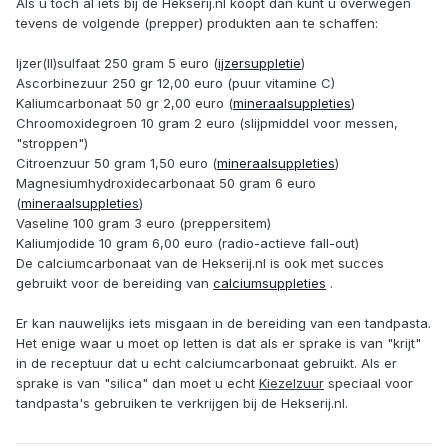
Als u toch al iets bij de Hekserij.nl koopt dan kunt u overwegen
tevens de volgende (prepper) produkten aan te schaffen:
Ijzer(II)sulfaat 250 gram 5 euro (
ijzersuppletie
)
Ascorbinezuur 250 gr 12,00 euro (puur vitamine C)
Kaliumcarbonaat 50 gr 2,00 euro (
mineraalsuppleties
)
Chroomoxidegroen 10 gram 2 euro (slijpmiddel voor messen,
"stroppen")
Citroenzuur 50 gram 1,50 euro (
mineraalsuppleties
)
Magnesiumhydroxidecarbonaat 50 gram 6 euro
(
mineraalsuppleties
)
Vaseline 100 gram 3 euro (preppersitem)
Kaliumjodide 10 gram 6,00 euro (radio-actieve fall-out)
De calciumcarbonaat van de Hekserij.nl is ook met succes
gebruikt voor de bereiding van
calciumsuppleties
.
Er kan nauwelijks iets misgaan in de bereiding van een tandpasta.
Het enige waar u moet op letten is dat als er sprake is van "krijt"
in de receptuur dat u echt calciumcarbonaat gebruikt. Als er
sprake is van "silica" dan moet u echt
Kiezelzuur
speciaal voor
tandpasta's gebruiken te verkrijgen bij de Hekserij.nl.