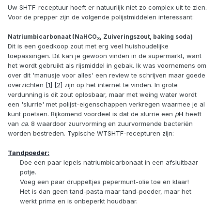
Uw SHTF-receptuur hoeft er natuurlijk niet zo complex uit te zien.
Voor de prepper zijn de volgende polijstmiddelen interessant:
Natriumbicarbonaat (NaHCO
, Zuiveringszout, baking soda)
3
Dit is een goedkoop zout met erg veel huishoudelijke
toepassingen. Dit kan je gewoon vinden in de supermarkt, want
het wordt gebruikt als rijsmiddel in gebak. Ik was voornemens om
over dit 'manusje voor alles' een review te schrijven maar goede
overzichten
[1]
[2]
zijn op het internet te vinden. In grote
verdunning is dit zout oplosbaar, maar met weing water wordt
een 'slurrie' met polijst-eigenschappen verkregen waarmee je al
kunt poetsen. Bijkomend voordeel is dat de slurrie een
p
H
heeft
van
ca
. 8 waardoor zuurvorming en zuurvormende bacteriën
worden bestreden. Typische WTSHTF-recepturen zijn:
Tandpoeder:
Doe een paar lepels natriumbicarbonaat in een afsluitbaar
potje.
Voeg een paar druppeltjes pepermunt-olie toe en klaar!
Het is dan geen tand-pasta maar tand-poeder, maar het
werkt prima en is onbeperkt houdbaar.