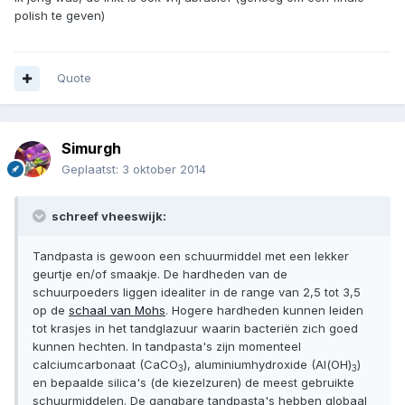
polish te geven)
Quote
Simurgh
Geplaatst:
3 oktober 2014
schreef vheeswijk:
Tandpasta is gewoon een schuurmiddel met een lekker
geurtje en/of smaakje. De hardheden van de
schuurpoeders liggen idealiter in de range van 2,5 tot 3,5
op de
schaal van Mohs
. Hogere hardheden kunnen leiden
tot krasjes in het tandglazuur waarin bacteriën zich goed
kunnen hechten. In tandpasta's zijn momenteel
calciumcarbonaat (CaCO
), aluminiumhydroxide (Al(OH)
)
3
3
en bepaalde silica's (de kiezelzuren) de meest gebruikte
schuurmiddelen. De gangbare tandpasta's hebben globaal