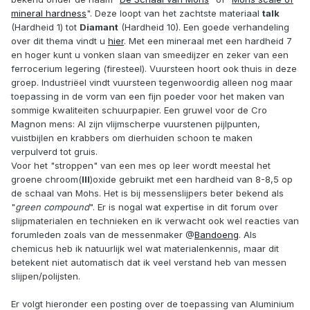
mineral hardness
". Deze loopt van het zachtste materiaal
talk
(Hardheid 1) tot
Diamant
(Hardheid 10). Een goede verhandeling
over dit thema vindt u
hier
. Met een mineraal met een hardheid 7
en hoger kunt u vonken slaan van smeedijzer en zeker van een
ferrocerium legering (firesteel). Vuursteen hoort ook thuis in deze
groep. Industriëel vindt vuursteen tegenwoordig alleen nog maar
toepassing in de vorm van een fijn poeder voor het maken van
sommige kwaliteiten schuurpapier. Een gruwel voor de Cro
Magnon mens: Al zijn vlijmscherpe vuurstenen pijlpunten,
vuistbijlen en krabbers om dierhuiden schoon te maken
verpulverd tot gruis.
Voor het "stroppen" van een mes op leer wordt meestal het
groene chroom(
III
)oxide gebruikt met een hardheid van 8-8,5 op
de schaal van Mohs. Het is bij messenslijpers beter bekend als
"
green compound
". Er is nogal wat expertise in dit forum over
slijpmaterialen en technieken en ik verwacht ook wel reacties van
forumleden zoals van de messenmaker @
Bandoeng
. Als
chemicus heb ik natuurlijk wel wat materialenkennis, maar dit
betekent niet automatisch dat ik veel verstand heb van messen
slijpen/polijsten.
Er volgt hieronder een posting over de toepassing van Aluminium