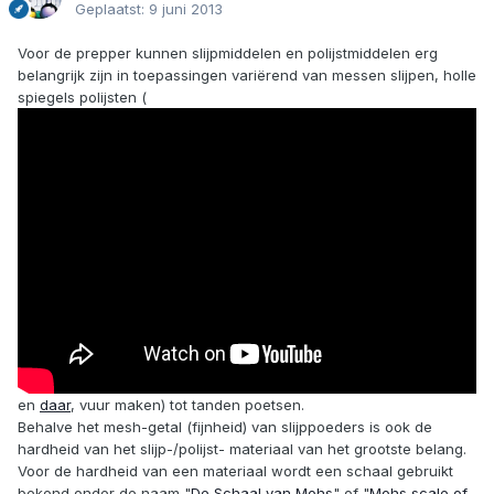
Geplaatst:
9 juni 2013
Voor de prepper kunnen slijpmiddelen en polijstmiddelen erg
belangrijk zijn in toepassingen variërend van messen slijpen, holle
spiegels polijsten (
en
daar
, vuur maken) tot tanden poetsen.
Behalve het mesh-getal (fijnheid) van slijppoeders is ook de
hardheid van het slijp-/polijst- materiaal van het grootste belang.
Voor de hardheid van een materiaal wordt een schaal gebruikt
bekend onder de naam "
De Schaal van Mohs
" of "
Mohs scale of