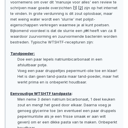
voornemens om over dit 'manusje voor alles' een review te
schrijven maar goede overzichten
[1]
[2]
zijn op het internet
te vinden. In grote verdunning is dit zout oplosbaar, maar
met weing water wordt een 'slurrie' met polijst-
eigenschappen verkregen waarmee je al kunt poetsen.
Bijkomend voordeel is dat de slurrie een
p
H
heeft van
ca
. 8
waardoor zuurvorming en zuurvormende bacteriën worden
bestreden. Typische WTSHTF-recepturen zijn:
Tandpoeder:
Doe een paar lepels natriumbicarbonaat in een
afsluitbaar potje.
Voeg een paar druppeltjes pepermunt-olie toe en klaar!
Het is dan geen tand-pasta maar tand-poeder, maar het
werkt prima en is onbeperkt houdbaar.
Eenvoudige WTSHTF tandpasta
:
Men neme 3 delen natrium bicarbonaat, 1 deel keuken
zout en mengt het goed door elkaar. Daarna voeg je
genoeg glycerine toe (en eventueel een paar druppels
pepermuntolie als je een frisse smaak er aan wilt
geven) om er een dikke pasta van te maken. Onbeperkt
houdbaar.