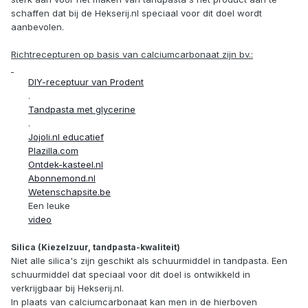
schaffen dat bij de Hekserij.nl speciaal voor dit doel wordt
aanbevolen.
Richtrecepturen op basis van calciumcarbonaat zijn bv.:
DIY-receptuur van Prodent
.
Tandpasta met glycerine
.
Jojoli.nl educatief
Plazilla.com
Ontdek-kasteel.nl
Abonnemond.nl
Wetenschapsite.be
Een leuke
video
Silica (Kiezelzuur, tandpasta-kwaliteit)
Niet alle silica's zijn geschikt als schuurmiddel in tandpasta. Een
schuurmiddel dat speciaal voor dit doel is ontwikkeld in
verkrijgbaar bij Hekserij.nl.
In plaats van calciumcarbonaat kan men in de hierboven