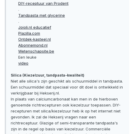
DIY-receptuur van Prodent
.
Tandpasta met glycerine
.
Jojoli.nl educatief
Plazilla.com
Ontdek-kasteel.nl
Abonnemond.nl
Wetenschapsite.be
Een leuke
video
Silica (Kiezelzuur, tandpasta-kwaliteit)
Niet alle silica's zijn geschikt als schuurmiddel in tandpasta.
Een schuurmiddel dat speciaal voor dit doel is ontwikkeld in
verkrijgbaar bij Hekserij.nl.
In plaats van calciumcarbonaat kan men in de hierboven
genoemde richtrecepturen ook kiezelzuur toepassen. DIY-
recepturen met silica/kiezelzuur heb ik op het internet niet
gevonden. Ik zal de Hekserij vragen naar een
richtreceptuur. Glazige of semi-transparante tandpasta's
zijn in de regel op basis van kiezelzuur. Commerciële