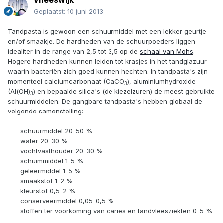
vheeswijk
Geplaatst:
10 juni 2013
Tandpasta is gewoon een schuurmiddel met een lekker geurtje
en/of smaakje. De hardheden van de schuurpoeders liggen
idealiter in de range van 2,5 tot 3,5 op de
schaal van Mohs
.
Hogere hardheden kunnen leiden tot krasjes in het tandglazuur
waarin bacteriën zich goed kunnen hechten. In tandpasta's zijn
momenteel calciumcarbonaat (CaCO
), aluminiumhydroxide
3
(Al(OH)
) en bepaalde silica's (de kiezelzuren) de meest gebruikte
3
schuurmiddelen. De gangbare tandpasta's hebben globaal de
volgende samenstelling:
schuurmiddel 20-50 %
water 20-30 %
vochtvasthouder 20-30 %
schuimmiddel 1-5 %
geleermiddel 1-5 %
smaakstof 1-2 %
kleurstof 0,5-2 %
conserveermiddel 0,05-0,5 %
stoffen ter voorkoming van cariës en tandvleesziekten 0-5 %