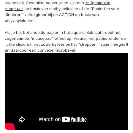
succesvol. Geschikte papierlijmen zijn een
zelfgemaakte
receptuur
op basis van methylcellulose of de "Papierlijm voor
Kinderen" verkrijgbaar bij de ACTION op basis van
polyvinylalcohol.
Als je het behandelde papier in het aquarelblok laat treedt het
zogenaamde "mousepad" effect op, waarbij het papier onder de
lichte slijpdruk, net zoals bij leer bij het "stroppen" ietsje meegeeft
en daardoor een convexe microbevel