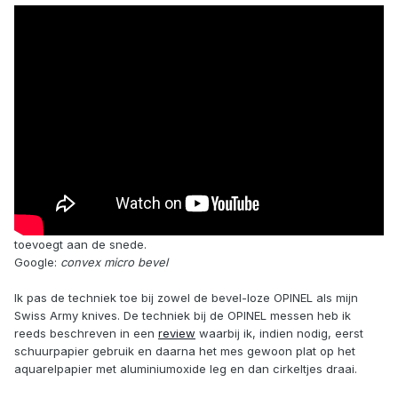
toevoegt aan de snede.
Google:
convex micro bevel
Ik pas de techniek toe bij zowel de bevel-loze OPINEL als mijn
Swiss Army knives. De techniek bij de OPINEL messen heb ik
reeds beschreven in een
review
waarbij ik, indien nodig, eerst
schuurpapier gebruik en daarna het mes gewoon plat op het
aquarelpapier met aluminiumoxide leg en dan cirkeltjes draai.