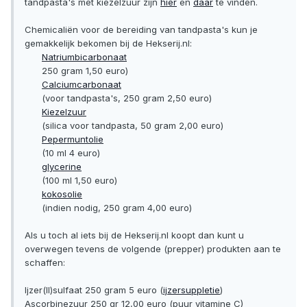
tandpasta's met kiezelzuur zijn
hier
en
daar
te vinden.
Chemicaliën voor de bereiding van tandpasta's kun je
gemakkelijk bekomen bij de Hekserij.nl:
Natriumbicarbonaat
250 gram 1,50 euro)
Calciumcarbonaat
(voor tandpasta's, 250 gram 2,50 euro)
Kiezelzuur
(silica voor tandpasta, 50 gram 2,00 euro)
Pepermuntolie
(10 ml 4 euro)
glycerine
(100 ml 1,50 euro)
kokosolie
(indien nodig, 250 gram 4,00 euro)
Als u toch al iets bij de Hekserij.nl koopt dan kunt u
overwegen tevens de volgende (prepper) produkten aan te
schaffen:
Ijzer(II)sulfaat 250 gram 5 euro (
ijzersuppletie
)
Ascorbinezuur 250 gr 12,00 euro (puur vitamine C)