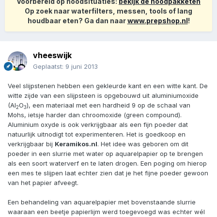
Voorbereid op noodsituaties:
bekijk de noodpakketen
Op zoek naar waterfilters, messen, tools of lang
houdbaar eten? Ga dan naar
www.prepshop.nl
!
vheeswijk
Geplaatst:
9 juni 2013
Veel slijpstenen hebben een gekleurde kant en een witte kant. De
witte zijde van een slijpsteen is opgebouwd uit aluminiumoxide
(Al
O
), een materiaal met een hardheid 9 op de schaal van
2
3
Mohs, ietsje harder dan chroomoxide (green compound).
Aluminium oxyde is ook verkrijgbaar als een fijn poeder dat
natuurlijk uitnodigt tot experimenteren. Het is goedkoop en
verkrijgbaar bij
Keramikos.nl
. Het idee was geboren om dit
poeder in een slurrie met water op aquarelpapier op te brengen
als een soort waterverf en te laten drogen. Een poging om hierop
een mes te slijpen laat echter zien dat je het fijne poeder gewoon
van het papier afveegt.
Een behandeling van aquarelpapier met bovenstaande slurrie
waaraan een beetje papierlijm werd toegevoegd was echter wél