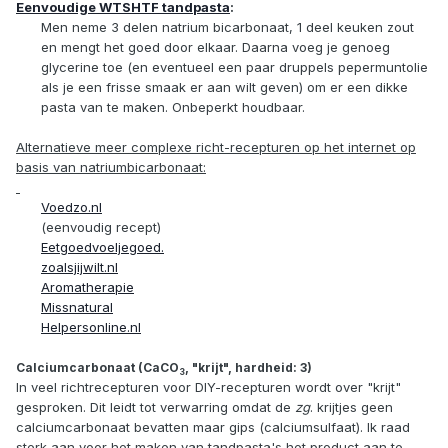
Eenvoudige WTSHTF tandpasta
:
Men neme 3 delen natrium bicarbonaat, 1 deel keuken zout
en mengt het goed door elkaar. Daarna voeg je genoeg
glycerine toe (en eventueel een paar druppels pepermuntolie
als je een frisse smaak er aan wilt geven) om er een dikke
pasta van te maken. Onbeperkt houdbaar.
Alternatieve meer complexe richt-recepturen op het internet op
basis van natriumbicarbonaat:
Voedzo.nl
(eenvoudig recept)
Eetgoedvoeljegoed.
zoalsjijwilt.nl
Aromatherapie
Missnatural
Helpersonline.nl
Calciumcarbonaat (CaCO
, "krijt", hardheid: 3)
3
In veel richtrecepturen voor DIY-recepturen wordt over "krijt"
gesproken. Dit leidt tot verwarring omdat de
zg
. krijtjes geen
calciumcarbonaat bevatten maar gips (calciumsulfaat). Ik raad
sterk aan voor het maken van tandpasta's het product aan te