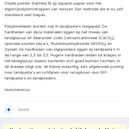
Oxyde poeder (harheid 9) op aquarel-papier voor het
slijpen/polijsten/stroppen van messen. Een methode die ik nu zelf
standaard veel toepas.
Polijstmiddelen worden ook in tandpasta's toegepast. De
hardheden van deze materialen liggen op het niveau van
tandglazuur en daaronder zoals Calciumcarbonaat (CaCO
),
3
speciale soorten silica's, Alumininumhydroxide (Al(OH)
) en
3
Zeoliet. De hardheden van slijppoeders liggen bij tandpasta's in
de range van 2,5 tot 3,5. Hogere hardheden leiden tot krasjes in
het tandglazuur waarin bacteriën zich goed kunnen hechten. In
dit draadje volgt ook, dit thema indachtig, een uitgebreide posting
over tandpasta's en richtlijnen voor recepturen voor DIY-
tandpasta's en tandpoeders.
Huischemicus
Quote