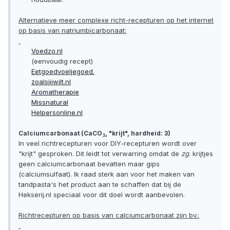
Alternatieve meer complexe richt-recepturen op het internet
op basis van natriumbicarbonaat:
Voedzo.nl
(eenvoudig recept)
Eetgoedvoeljegoed.
zoalsjijwilt.nl
Aromatherapie
Missnatural
Helpersonline.nl
Calciumcarbonaat (CaCO
, "krijt", hardheid: 3)
3
In veel richtrecepturen voor DIY-recepturen wordt over
"krijt" gesproken. Dit leidt tot verwarring omdat de
zg
. krijtjes
geen calciumcarbonaat bevatten maar gips
(calciumsulfaat). Ik raad sterk aan voor het maken van
tandpasta's het product aan te schaffen dat bij de
Hekserij.nl speciaal voor dit doel wordt aanbevolen.
Richtrecepturen op basis van calciumcarbonaat zijn bv.: