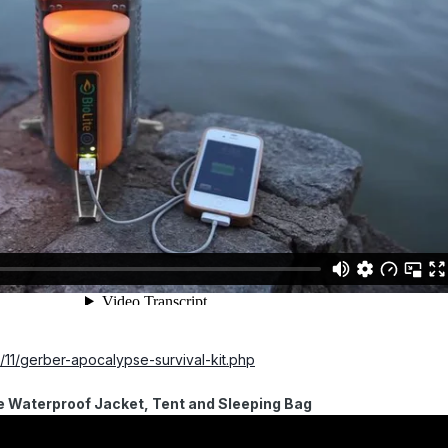
11/gerber-apocalypse-survival-kit.php
ne Waterproof Jacket, Tent and Sleeping Bag