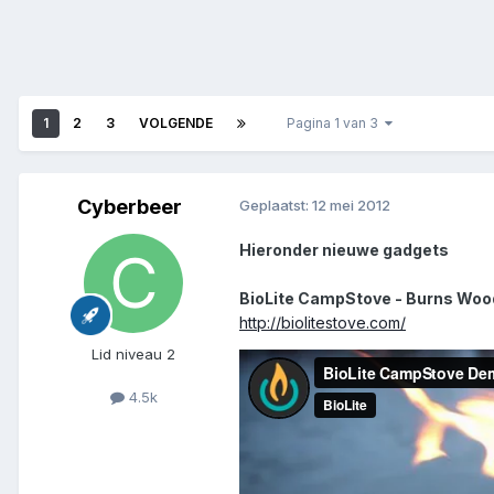
1
2
3
VOLGENDE
Pagina 1 van 3
Cyberbeer
Geplaatst:
12 mei 2012
Hieronder nieuwe gadgets
BioLite CampStove - Burns Woo
http://biolitestove.com/
Lid niveau 2
4.5k