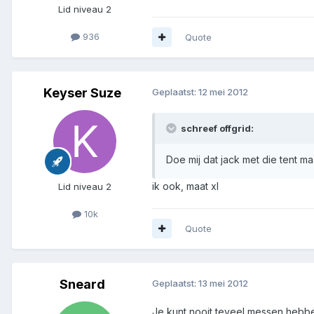
Lid niveau 2
936
Quote
Keyser Suze
Geplaatst:
12 mei 2012
schreef offgrid:
Doe mij dat jack met die tent maar..
ik ook, maat xl
Lid niveau 2
10k
Quote
Sneard
Geplaatst:
13 mei 2012
Je kunt nooit teveel messen hebbe