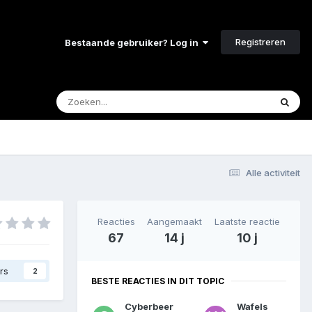
Registreren
Bestaande gebruiker? Log in
Alle activiteit
Reacties
Aangemaakt
Laatste reactie
67
14 j
10 j
rs
2
BESTE REACTIES IN DIT TOPIC
Cyberbeer
Wafels