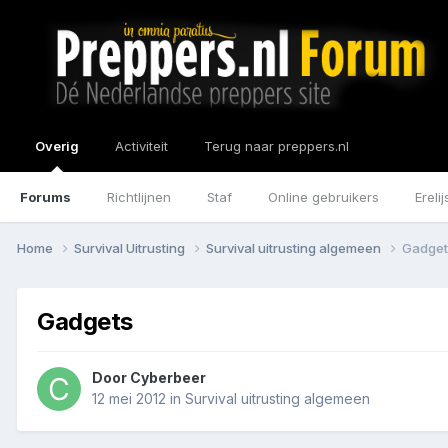
Overig
Activiteit
Terug naar preppers.nl
Forums
Richtlijnen
Staf
Online gebruikers
Erelij
Home
Survival Uitrusting
Survival uitrusting algemeen
Gadget
Gadgets
Door
Cyberbeer
12 mei 2012
in
Survival uitrusting algemeen