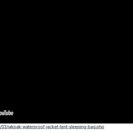
/03/jakpak-waterproof-jacket-tent-sleeping-bag.php