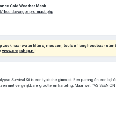
mance Cold Weather Mask
0/11/coldavenger-pro-mask.php
 zoek naar waterfilters, messen, tools of lang houdbaar eten
r
www.prepshop.nl
!
lypse Survival Kit is een typische gimmick. Een parang én een bijl é
sen met vergelijkbare grootte en karteling. Maar wel: "AS SEEN O