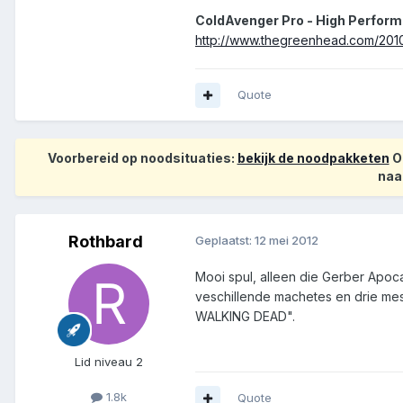
ColdAvenger Pro - High Perfor
http://www.thegreenhead.com/201
Quote
Voorbereid op noodsituaties:
bekijk de noodpakketen
Op
naa
Rothbard
Geplaatst:
12 mei 2012
Mooi spul, alleen die Gerber Apoca
veschillende machetes en drie mes
WALKING DEAD".
Lid niveau 2
1.8k
Quote