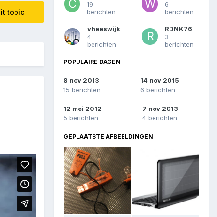
19
6
berichten
berichten
it topic
vheeswijk
RDNK76
4
3
berichten
berichten
POPULAIRE DAGEN
8 nov 2013
14 nov 2015
15 berichten
6 berichten
12 mei 2012
7 nov 2013
5 berichten
4 berichten
GEPLAATSTE AFBEELDINGEN