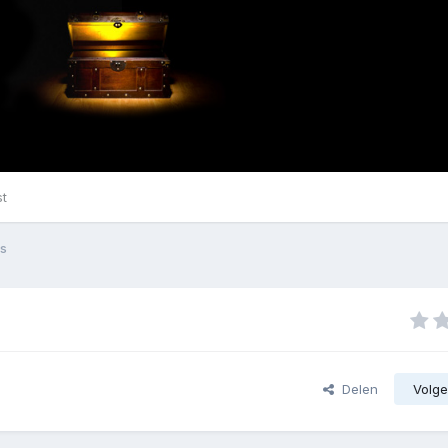
st
s
Delen
Volge