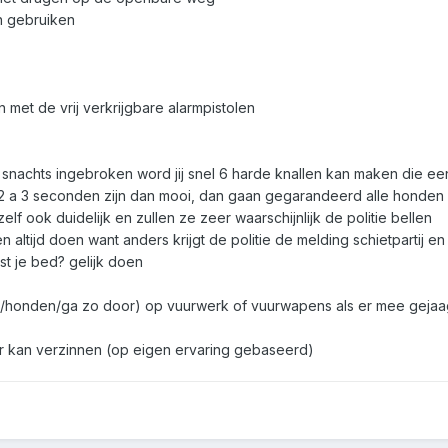
in gebruiken
n met de vrij verkrijgbare alarmpistolen
r snachts ingebroken word jij snel 6 harde knallen kan maken die ee
 2 a 3 seconden zijn dan mooi, dan gaan gegarandeerd alle honden
elf ook duidelijk en zullen ze zeer waarschijnlijk de politie bellen
len altijd doen want anders krijgt de politie de melding schietpartij e
st je bed? gelijk doen
en/honden/ga zo door) op vuurwerk of vuurwapens als er mee geja
voor kan verzinnen (op eigen ervaring gebaseerd)