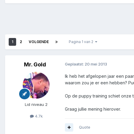
1
2
VOLGENDE
Pagina 1 van 2
Mr. Gold
Geplaatst:
20 mei 2013
Ik heb het afgelopen jaar een paa
waarom zou je er een hebben? Puur
Op de puppy training schiet onze t
Lid niveau 2
Graag jullie mening hierover.
4.7k
Quote