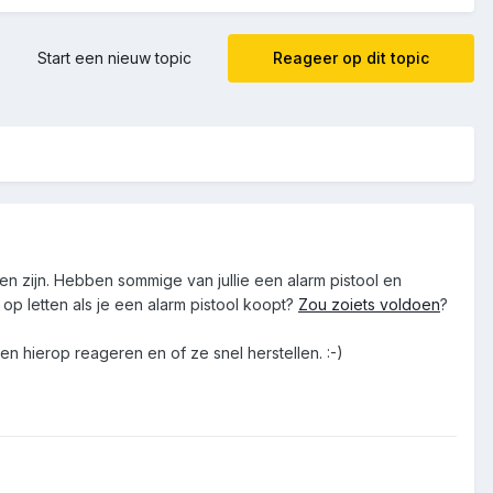
Start een nieuw topic
Reageer op dit topic
n zijn. Hebben sommige van jullie een alarm pistool en
p letten als je een alarm pistool koopt?
Zou zoiets voldoen
?
n hierop reageren en of ze snel herstellen. :-)