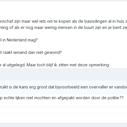
nschaf zijn maar wel iets om te kopen als de basisdingen al in huis zi
ming of als er nog maar weinig mensen in de buurt zijn en je bent z
ol in Nederland mag?
iet raakt iemand dan niet gewond?
e al uitgelegd. Maar toch blijf ik zitten met deze opmerking:
uikt is de kans erg groot dat bijvoorbeeld een overvaller er vandoor
 op echte lijken niet mochten en afgepakt worden door de politie.??