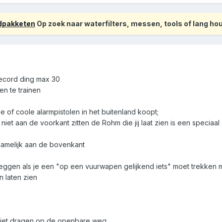
odpakketen
Op zoek naar waterfilters, messen, tools of lang h
ecord ding max 30
en te trainen
e of coole alarmpistolen in het buitenland koopt;
iet aan de voorkant zitten de Rohm die jij laat zien is een speciaal
namelijk aan de bovenkant
zo zeggen als je een "op een vuurwapen gelijkend iets" moet trekke
n laten zien
 niet dragen op de openbare weg