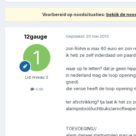
Voorbereid op noodsituaties:
bekijk de no
12gauge
Geplaatst:
20 mei 2013
zon Rohm is max 60 euro en zon r
ik heb ze zelf inderdaad om paard
waar op te letten? dat je geen hipp
in nederland mag de loop opening n
Lid niveau 2
goed)
die versie heeft de loop opening 
4.9k
ter afschrikking? tja laat ik het 
alarmpistool/luchtbuks/airsoftwape
TOEVOEGING//
alarm danwel startpistolen mag je