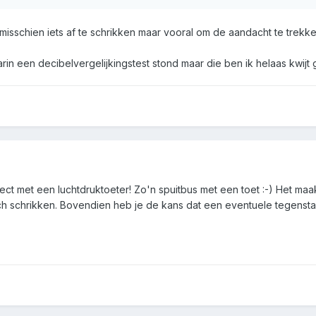
 misschien iets af te schrikken maar vooral om de aandacht te trek
rin een decibelvergelijkingstest stond maar die ben ik helaas kwijt 
ect met een luchtdruktoeter! Zo'n spuitbus met een toet :-) Het maa
h schrikken. Bovendien heb je de kans dat een eventuele tegenstande