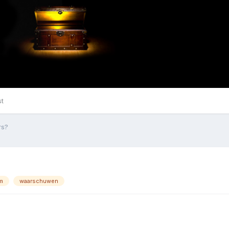
st
rs?
m
waarschuwen