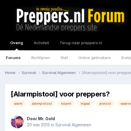
Overig
Activiteit
Terug naar preppers.nl
Forums
Richtlijnen
Staf
Online gebruikers
Erelij
Home
Survival
Survival Algemeen
[Alarmpistool] voor preppe
[Alarmpistool] voor preppers?
alarm
alarmpistool
kopen
legaal
pistool
waaro
Door
Mr. Gold
20 mei 2013
in
Survival Algemeen