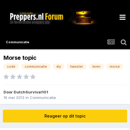
Communicatie
Morse topic
code
communicatie
diy
hamster
leren
morse
Door
DutchSurvival101
16 mei 2013
in
Communicatie
Reageer op dit topic