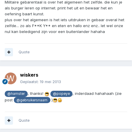
Militaire gebarentaal is over het algemeen het zelfde. die kun je
als burger leren op internet. print het uit en bewaar het en
oefening baart kunst.
plus over het algemeen is het iets uitdruken in gebaar overal het
zelfde... zo als F**K Y** en eten en hallo enz enz.. let wel onze
nul kan beledigend zijn voor een buitenlander hahaha
Quote
wiskers
Geplaatst:
19 mei 2013
, thanks!
, inderdaad hahahaah (zie
@hamster
@popeye
post
)
@gebruikersnaam
Quote