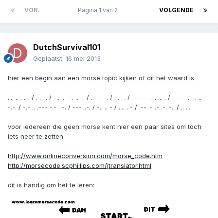
VOR.
Pagina 1 van 2
VOLGENDE
DutchSurvival101
Geplaatst:
16 mei 2013
hier een begin aan een morse topic kijken of dit het waard is
.... .. . .-. / . . -. / -... . --. .. -. / .- .- -. / . . -. / -- --- .-. ... . / - --- .--. ..
-.-. / -.- .. .--- -.- . -. / --- ..-. / -.. .. - / .... . - / .-- .- .- .-. -.. / .. ...
voor iedereen die geen morse kent hier een paar sites om toch
iets neer te zetten.
http://www.onlineconversion.com/morse_code.htm
http://morsecode.scphillips.com/jtranslator.html
dit is handig om het te leren: