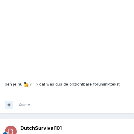
zzzzzzzzzzzzzzz
ben je nu
? --> dat was dus de onzichtbare foruminkttekst
Quote
DutchSurvival101