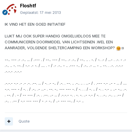
Floshtf
Geplaatst:
17 mei 2013
IK VIND HET EEN GOED INITIATIEF
LIJKT MIJ OOK SUPER HANDIG OMGELUIDLOOS MEE TE
COMMUNICEREN DOORMIDDEL VAN LICHTSEINEN .WEL EEN
AANRADER, VOLGENDE SHELTERCAMPING EEN WORKSHOP?
:o
--.. --- .- .-.. ... / .--- . / --.. --- / --.. .- .-.. / --.. .. . -. / -. .- / ...- . .-. - .-
.-.. .. -. --. / -.- .- -. / .... . - / .- .-.. - .. .--- -.. / .-.. .- ... - .. --. . .-. .-.-.-
.-.-.- .-.-.-
.-.-.- -.- .- .- .-. .--. ... / -. .- -.. / .-. . --. .. .-.. .. . ...- / . .--- -.- ..- - ... / ....
-.-. --- - / -. . / .-.. .- ...- . --. -.. --- --- -. / -. . . / -. .. / -. . -.- .. ..- -... .-.
. --. / . - / -- --- / .-. . .--. ..- ... / .-.-.- -. . -. -. ..- -.- / -. . .-.. .-.. .. .-- /
.-.. . .-- / -.- --- --- / - .- -.. / ..- --- --.. / -.- ..
Quote