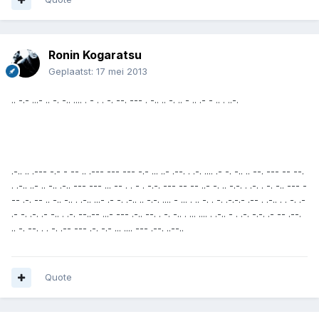
Ronin Kogaratsu
Geplaatst:
17 mei 2013
.. -.- ...- .. -. -.. .... . - . . -. --. --- . -.. .. -. .. - .. .- - .. . ..-.
.-.. .. .--- -.- - -- .. .--- --- --- -.- ... ..- .--. . .-. .... .- -. -.. .. --. --- -- --.
. .-.. ..- .. -.. .-.. --- --- ... -- . . - . -.-. --- -- -- ..- -. .. -.-. . .-. . -. -.. --- -
-- .-. -- .. -.. -.. . .-.. ...- .- -. .-.. .. -.-. .... - ... . .. -. . -. .-.-.- .-- . .-.. . . -. .-
.- -. .-. .- -.. . .-. --..-- ...- --- .-.. --. . -. -.. . ... .... . .-.. - . .-. -.-. .- -- .--.
.. -. --. . . -. .-- --- .-. -.- ... .... --- .--. ..--..
Quote