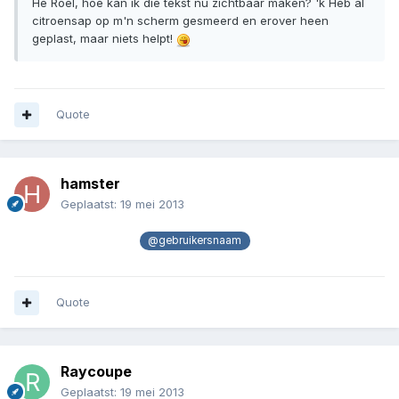
He Roel, hoe kan ik die tekst nu zichtbaar maken? 'k Heb al
citroensap op m'n scherm gesmeerd en erover heen
geplast, maar niets helpt!
Quote
hamster
Geplaatst:
19 mei 2013
zo makkelijk als dit he
hahaha wel grappig
@gebruikersnaam
Quote
Raycoupe
Geplaatst:
19 mei 2013