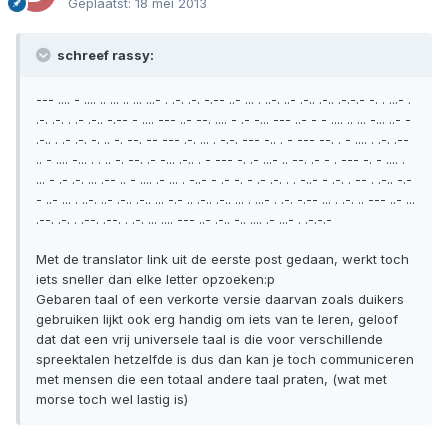
Geplaatst:
18 mei 2013
schreef rassy:
--- .... - .... .. ... .. ... ...- . .-. .-. -.-- ..- ... . ..-. ..- .-.. .-.. .-.-.- -. . ...- .
.-. .-. . .- .-.. -.-- - .... --- ..- --. .... - .- -... --- ..- - - .... .. ... -... ..- -
.-.. . .- .-. -. .. -. --. -- --- .-. ... . -.-. --- -.. . - --- --. . - .... . .-. .--
.. - .... -... . . .. -. --. .- -... .-.. . - --- -. .- ...- .. --. .- - . --- -. - .... .
... - .- .-. ... .-- .. - .... .- ... . -..- - .- -. - .- .-. . . -..- - .-. . -- . .-.. -.-
- ..- ... . ..-. ..- .-.. .-.. ... -.- .. .-.. .-.. ... . ...- . .-. -.-- ... . .-. .. --- ..- ...
.--. .-. . .--. .--. . .-. ... .... --- ..- .-.. -.. .... .- ...- . .-.-.-
Met de translator link uit de eerste post gedaan, werkt toch
iets sneller dan elke letter opzoeken:p
Gebaren taal of een verkorte versie daarvan zoals duikers
gebruiken lijkt ook erg handig om iets van te leren, geloof
dat dat een vrij universele taal is die voor verschillende
spreektalen hetzelfde is dus dan kan je toch communiceren
met mensen die een totaal andere taal praten, (wat met
morse toch wel lastig is)