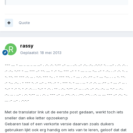
Quote
rassy
Geplaatst:
18 mei 2013
--- .... - .... .. ... .. ... ...- . .-. .-. -.-- ..- ... . ..-. ..- .-.. .-.. .-.-.- -. . ...- . .-. .-. .
.- .-.. -.-- - .... --- ..- --. .... - .- -... --- ..- - - .... .. ... -... ..- - .-.. . .- .-. -. ..
-. --. -- --- .-. ... . -.-. --- -.. . - --- --. . - .... . .-. .-- .. - .... -... . . .. -. --.
.- -... .-.. . - --- -. .- ...- .. --. .- - . --- -. - .... . ... - .- .-. ... .-- .. - .... .- ... .
-..- - .- -. - .- .-. . . -..- - .-. . -- . .-.. -.-- ..- ... . ..-. ..- .-.. .-.. ... -.- .. .-..
.-.. ... . ...- . .-. -.-- ... . .-. .. --- ..- ... .--. .-. . .--. .--. . .-. ... .... --- ..- .-.. -..
.... .- ...- . .-.-.-
Met de translator link uit de eerste post gedaan, werkt toch iets
sneller dan elke letter opzoeken:p
Gebaren taal of een verkorte versie daarvan zoals duikers
gebruiken lijkt ook erg handig om iets van te leren, geloof dat dat