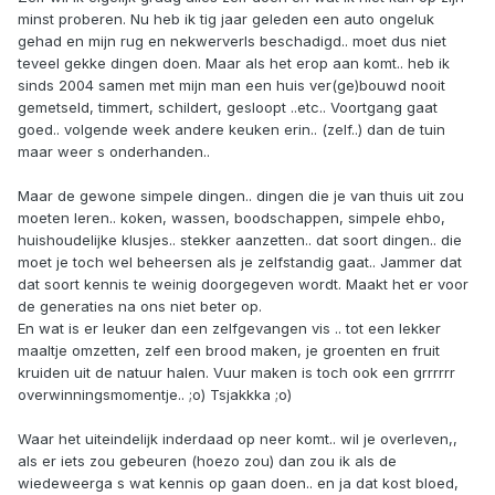
minst proberen. Nu heb ik tig jaar geleden een auto ongeluk
gehad en mijn rug en nekwerverls beschadigd.. moet dus niet
teveel gekke dingen doen. Maar als het erop aan komt.. heb ik
sinds 2004 samen met mijn man een huis ver(ge)bouwd nooit
gemetseld, timmert, schildert, gesloopt ..etc.. Voortgang gaat
goed.. volgende week andere keuken erin.. (zelf..) dan de tuin
maar weer s onderhanden..
Maar de gewone simpele dingen.. dingen die je van thuis uit zou
moeten leren.. koken, wassen, boodschappen, simpele ehbo,
huishoudelijke klusjes.. stekker aanzetten.. dat soort dingen.. die
moet je toch wel beheersen als je zelfstandig gaat.. Jammer dat
dat soort kennis te weinig doorgegeven wordt. Maakt het er voor
de generaties na ons niet beter op.
En wat is er leuker dan een zelfgevangen vis .. tot een lekker
maaltje omzetten, zelf een brood maken, je groenten en fruit
kruiden uit de natuur halen. Vuur maken is toch ook een grrrrrr
overwinningsmomentje.. ;o) Tsjakkka ;o)
Waar het uiteindelijk inderdaad op neer komt.. wil je overleven,,
als er iets zou gebeuren (hoezo zou) dan zou ik als de
wiedeweerga s wat kennis op gaan doen.. en ja dat kost bloed,