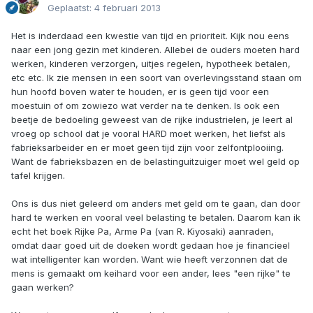
Geplaatst:
4 februari 2013
Het is inderdaad een kwestie van tijd en prioriteit. Kijk nou eens
naar een jong gezin met kinderen. Allebei de ouders moeten hard
werken, kinderen verzorgen, uitjes regelen, hypotheek betalen,
etc etc. Ik zie mensen in een soort van overlevingsstand staan om
hun hoofd boven water te houden, er is geen tijd voor een
moestuin of om zowiezo wat verder na te denken. Is ook een
beetje de bedoeling geweest van de rijke industrielen, je leert al
vroeg op school dat je vooral HARD moet werken, het liefst als
fabrieksarbeider en er moet geen tijd zijn voor zelfontplooiing.
Want de fabrieksbazen en de belastinguitzuiger moet wel geld op
tafel krijgen.
Ons is dus niet geleerd om anders met geld om te gaan, dan door
hard te werken en vooral veel belasting te betalen. Daarom kan ik
echt het boek Rijke Pa, Arme Pa (van R. Kiyosaki) aanraden,
omdat daar goed uit de doeken wordt gedaan hoe je financieel
wat intelligenter kan worden. Want wie heeft verzonnen dat de
mens is gemaakt om keihard voor een ander, lees "een rijke" te
gaan werken?