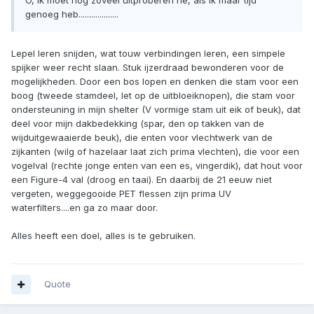
O, ik moet nog zoveel uitproberen he, als ik maar tijd
genoeg heb...................
Lepel leren snijden, wat touw verbindingen leren, een simpele
spijker weer recht slaan. Stuk ijzerdraad bewonderen voor de
mogelijkheden. Door een bos lopen en denken die stam voor een
boog (tweede stamdeel, let op de uitbloeiknopen), die stam voor
ondersteuning in mijn shelter (V vormige stam uit eik of beuk), dat
deel voor mijn dakbedekking (spar, den op takken van de
wijduitgewaaierde beuk), die enten voor vlechtwerk van de
zijkanten (wilg of hazelaar laat zich prima vlechten), die voor een
vogelval (rechte jonge enten van een es, vingerdik), dat hout voor
een Figure-4 val (droog en taai). En daarbij de 21 eeuw niet
vergeten, weggegooide PET flessen zijn prima UV
waterfilters....en ga zo maar door.
Alles heeft een doel, alles is te gebruiken.
Quote