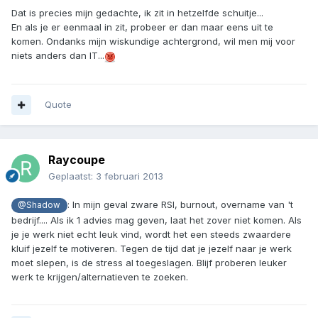
Dat is precies mijn gedachte, ik zit in hetzelfde schuitje...
En als je er eenmaal in zit, probeer er dan maar eens uit te
komen. Ondanks mijn wiskundige achtergrond, wil men mij voor
niets anders dan IT...
Quote
Raycoupe
Geplaatst:
3 februari 2013
: In mijn geval zware RSI, burnout, overname van 't
@Shadow
bedrijf.... Als ik 1 advies mag geven, laat het zover niet komen. Als
je je werk niet echt leuk vind, wordt het een steeds zwaardere
kluif jezelf te motiveren. Tegen de tijd dat je jezelf naar je werk
moet slepen, is de stress al toegeslagen. Blijf proberen leuker
werk te krijgen/alternatieven te zoeken.