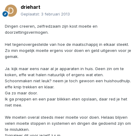
driehart
Geplaatst:
3 februari 2013
Dingen creeren, zelfredzaam zijn kost moeite en
doorzettingsvermogen.
Het tegenovergestelde van hoe de maatschappij in elkaar steekt.
Zo min mogelijk moeite ergens voor doen en geld uitgeven voor je
gemak.
Ja. kijk maar eens naar al je apparaten in huis. Geen zin om te
koken, effe wat halen natuurlijk of ergens wat eten.
Schoonmaken niet leuk? neem je toch gewoon een huishoudhulp.
effe knip trekken en klaar.
Ga zo maar door.
Ik ga preppen en een paar blikken eten opslaan, daar red je het
niet mee.
We moeten overal steeds meer moeite voor doen. Helaas blijven
velen moeite stoppen in systemen en dingen die gedoemd zijn om
te mislukken.
Signaleer dit voor jezelf z.s.m.