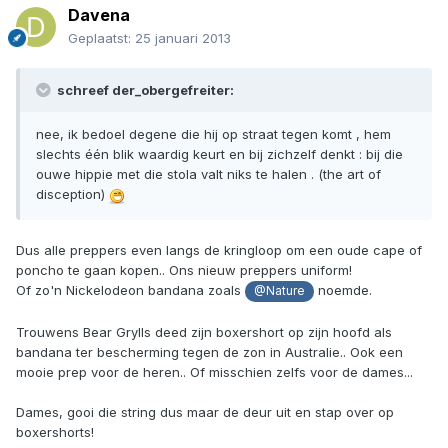
Davena
Geplaatst:
25 januari 2013
schreef der_obergefreiter:
nee, ik bedoel degene die hij op straat tegen komt , hem
slechts één blik waardig keurt en bij zichzelf denkt : bij die
ouwe hippie met die stola valt niks te halen . (the art of
disception)
Dus alle preppers even langs de kringloop om een oude cape of
poncho te gaan kopen.. Ons nieuw preppers uniform!
Of zo'n Nickelodeon bandana zoals
noemde.
@Nature
Trouwens Bear Grylls deed zijn boxershort op zijn hoofd als
bandana ter bescherming tegen de zon in Australie.. Ook een
mooie prep voor de heren.. Of misschien zelfs voor de dames...
Dames, gooi die string dus maar de deur uit en stap over op
boxershorts!