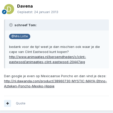
Davena
Geplaatst:
24 januari 2013
schreef Tom:
@Mrs.Lotte
bedank voor de tip! weet je dan mischien ook waar je die
cape van Clint Eastwood kunt kopen?
http://www.animaatjes.nl/beroemdheden/c/clint-
eastwood/animaatjes-clint-eastwood-20447.jpg
Dan google je even op Mexicaanse Poncho en dan vind je deze:
http://nl.dawanda.com/product/38960730-MYSTIC-MAYA-Ethno-
Azteken-Poncho-Mexiko-Hippie
Quote