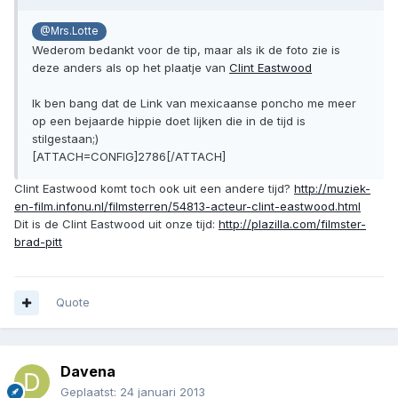
@Mrs.Lotte
Wederom bedankt voor de tip, maar als ik de foto zie is
deze anders als op het plaatje van
Clint Eastwood
Ik ben bang dat de Link van mexicaanse poncho me meer
op een bejaarde hippie doet lijken die in de tijd is
stilgestaan;)
[ATTACH=CONFIG]2786[/ATTACH]
Clint Eastwood komt toch ook uit een andere tijd?
http://muziek-
en-film.infonu.nl/filmsterren/54813-acteur-clint-eastwood.html
Dit is de Clint Eastwood uit onze tijd:
http://plazilla.com/filmster-
brad-pitt
Quote
Davena
Geplaatst:
24 januari 2013