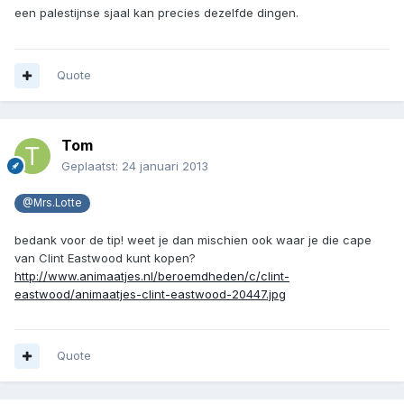
een palestijnse sjaal kan precies dezelfde dingen.
Quote
Tom
Geplaatst:
24 januari 2013
@Mrs.Lotte
bedank voor de tip! weet je dan mischien ook waar je die cape
van Clint Eastwood kunt kopen?
http://www.animaatjes.nl/beroemdheden/c/clint-
eastwood/animaatjes-clint-eastwood-20447.jpg
Quote