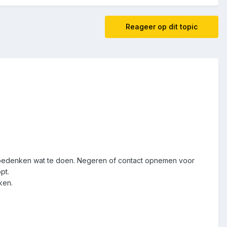
Reageer op dit topic
et bedenken wat te doen. Negeren of contact opnemen voor
pt.
ken.