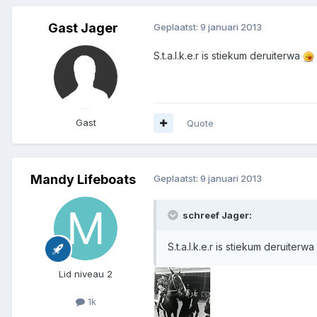
Gast Jager
Geplaatst:
9 januari 2013
S.t.a.l.k.e.r is stiekum deruiterwa
Gast
Quote
Mandy Lifeboats
Geplaatst:
9 januari 2013
schreef Jager:
S.t.a.l.k.e.r is stiekum deruiterwa
Lid niveau 2
1k