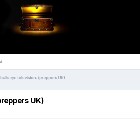
st
bullseye television. (preppers UK)
(preppers UK)