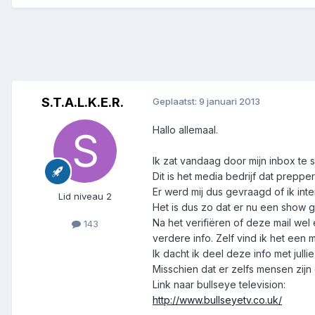
S.T.A.L.K.E.R.
Geplaatst:
9 januari 2013
Hallo allemaal.
Ik zat vandaag door mijn inbox te s
Dit is het media bedrijf dat prepp
Er werd mij dus gevraagd of ik in
Lid niveau 2
Het is dus zo dat er nu een show 
Na het verifiëren of deze mail we
143
verdere info. Zelf vind ik het een 
Ik dacht ik deel deze info met jull
Misschien dat er zelfs mensen zijn
Link naar bullseye television:
http://www.bullseyetv.co.uk/