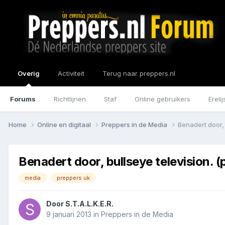
Overig
Activiteit
Terug naar preppers.nl
Forums
Richtlijnen
Staf
Online gebruikers
Erelij
Home
Online en digitaal
Preppers in de Media
Benadert door, 
Benadert door, bullseye television. 
media
preppers uk
Door
S.T.A.L.K.E.R.
9 januari 2013
in
Preppers in de Media