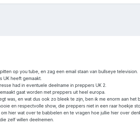
pitten op you tube, en zag een email staan van bullseye television.
ers UK heeft gemaakt.
teresse had in eventuele deelname in preppers UK 2.
gemaakt gaat worden met preppers uit heel europa.
l egt was, en wat dus ook zo bleek te zijn, ben ik me enorm aan h
mooie en respectvolle show, die preppers niet in een raar hoekje sto
ie om hier wat over te babbelen en te vragen hoe jullie hier over den
 die zelf willen deelnemen.