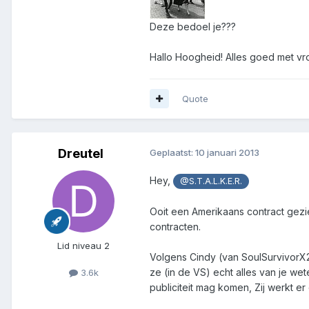
Deze bedoel je???
Hallo Hoogheid! Alles goed met vr
Quote
Dreutel
Geplaatst:
10 januari 2013
Hey,
@S.T.A.L.K.E.R.
Ooit een Amerikaans contract gezie
contracten.
Lid niveau 2
Volgens Cindy (van SoulSurvivorX2)
ze (in de VS) echt alles van je we
3.6k
publiciteit mag komen, Zij werkt er