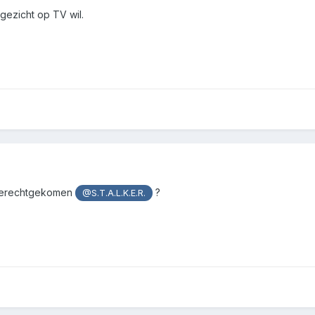
 gezicht op TV wil.
u terechtgekomen
?
@S.T.A.L.K.E.R.