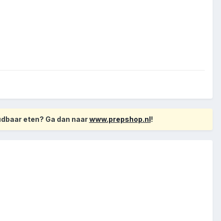
oudbaar eten? Ga dan naar
www.prepshop.nl
!