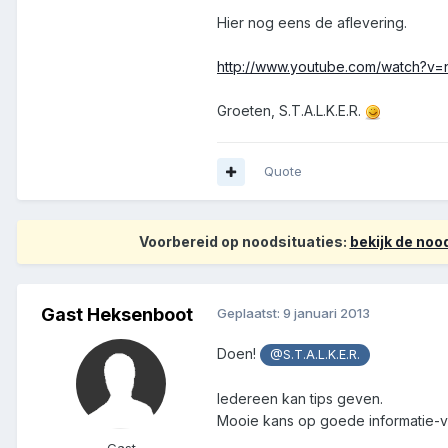
Hier nog eens de aflevering.
http://www.youtube.com/watch?v
Groeten, S.T.A.L.K.E.R.
Quote
Voorbereid op noodsituaties:
bekijk de no
Gast Heksenboot
Geplaatst:
9 januari 2013
Doen!
@S.T.A.L.K.E.R.
Iedereen kan tips geven.
Mooie kans op goede informatie-v