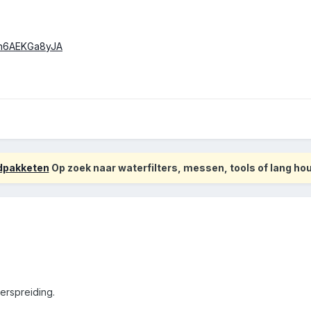
=n6AEKGa8yJA
odpakketen
Op zoek naar waterfilters, messen, tools of lang h
erspreiding.