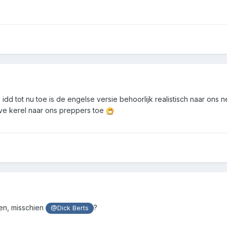
 idd tot nu toe is de engelse versie behoorlijk realistisch naar ons
eve kerel naar ons preppers toe
ren, misschien
?
@Dick Berts