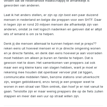
vinden dat de nederlandse maatschappij te afhankelijk is
geworden van anderen.
Laat ik het anders stellen, er zijn op zijn best een paar duizend
mensen in nederland en belgie die preppen voor een SHTF. Daar
in tegen zijn er rond 20 miljoen mensen die afhankelijk zijn van
anderen, omdat ze niet logisch nadenken en geloven dat er altijd
iets of iemand is om ze te helpen.
Denk jij die mensen allemaal te kunnen helpen met je preps??
reken eens uit hoeveel mensen er in je directe omgeving wonen
en je directe familie, en denk dan eens hoeveel je aan voorraden
moet hebben om alleen je buren en familie te helpen. Dat is
gewoon niet te doen. Het samenkomen van preppers zal ook
maar een erg kleine kans van slagen hebben, want je moet er
rekening mee houden dat openbaar vervoer plat zal liggen,
communicatie middelen falen, benzine stations snel uitverkocht
zijn, wegen geblokkeerd, enzv. tenzij je een prepper weet te
wonen in een straal van 15km omtrek, dan hoef je er niet vanuit te
gaan. Tenslotte zijn er maar weinig preppers die op de fiets zullen
stappen en meer dan een uur op straat willen zijn.