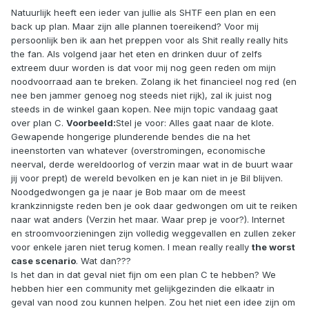
Natuurlijk heeft een ieder van jullie als SHTF een plan en een
back up plan. Maar zijn alle plannen toereikend? Voor mij
persoonlijk ben ik aan het preppen voor als Shit really really hits
the fan. Als volgend jaar het eten en drinken duur of zelfs
extreem duur worden is dat voor mij nog geen reden om mijn
noodvoorraad aan te breken. Zolang ik het financieel nog red (en
nee ben jammer genoeg nog steeds niet rijk), zal ik juist nog
steeds in de winkel gaan kopen. Nee mijn topic vandaag gaat
over plan C.
Voorbeeld:
Stel je voor: Alles gaat naar de klote.
Gewapende hongerige plunderende bendes die na het
ineenstorten van whatever (overstromingen, economische
neerval, derde wereldoorlog of verzin maar wat in de buurt waar
jij voor prept) de wereld bevolken en je kan niet in je Bil blijven.
Noodgedwongen ga je naar je Bob maar om de meest
krankzinnigste reden ben je ook daar gedwongen om uit te reiken
naar wat anders (Verzin het maar. Waar prep je voor?). Internet
en stroomvoorzieningen zijn volledig weggevallen en zullen zeker
voor enkele jaren niet terug komen. I mean really really
the worst
case scenario
. Wat dan???
Is het dan in dat geval niet fijn om een plan C te hebben? We
hebben hier een community met gelijkgezinden die elkaatr in
geval van nood zou kunnen helpen. Zou het niet een idee zijn om