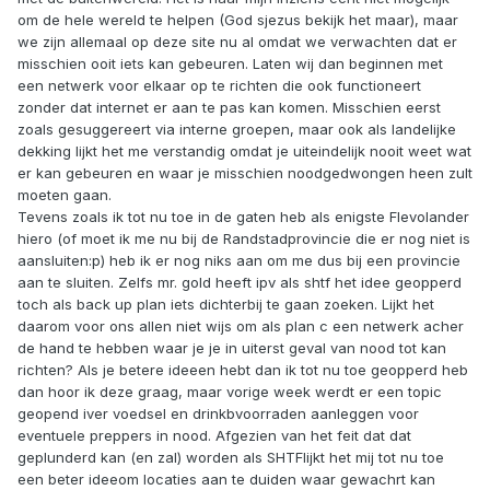
om de hele wereld te helpen (God sjezus bekijk het maar), maar
we zijn allemaal op deze site nu al omdat we verwachten dat er
misschien ooit iets kan gebeuren. Laten wij dan beginnen met
een netwerk voor elkaar op te richten die ook functioneert
zonder dat internet er aan te pas kan komen. Misschien eerst
zoals gesuggereert via interne groepen, maar ook als landelijke
dekking lijkt het me verstandig omdat je uiteindelijk nooit weet wat
er kan gebeuren en waar je misschien noodgedwongen heen zult
moeten gaan.
Tevens zoals ik tot nu toe in de gaten heb als enigste Flevolander
hiero (of moet ik me nu bij de Randstadprovincie die er nog niet is
aansluiten:p) heb ik er nog niks aan om me dus bij een provincie
aan te sluiten. Zelfs mr. gold heeft ipv als shtf het idee geopperd
toch als back up plan iets dichterbij te gaan zoeken. Lijkt het
daarom voor ons allen niet wijs om als plan c een netwerk acher
de hand te hebben waar je je in uiterst geval van nood tot kan
richten? Als je betere ideeen hebt dan ik tot nu toe geopperd heb
dan hoor ik deze graag, maar vorige week werdt er een topic
geopend iver voedsel en drinkbvoorraden aanleggen voor
eventuele preppers in nood. Afgezien van het feit dat dat
geplunderd kan (en zal) worden als SHTFlijkt het mij tot nu toe
een beter ideeom locaties aan te duiden waar gewachrt kan