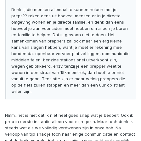
Denk jij die mensen allemaal te kunnen helpen met je
preps?? reken eens uit hoeveel mensen er in je directe
omgeving wonen en je directe familie, en denk dan eens
hoeveel je aan voorraden moet hebben om alleen je buren
en familie te helpen. Dat is gewoon niet te doen. Het
samenkomen van preppers zal ook maar een erg kleine
kans van slagen hebben, want je moet er rekening mee
houden dat openbaar vervoer plat zal liggen, communicatie
middelen falen, benzine stations snel uitverkocht zijn,
wegen geblokkeerd, enzv. tenzij je een prepper weet te
wonen in een straal van 15km omtrek, dan hoef je er niet
vanuit te gaan. Tenslotte zijn er maar weinig preppers die
op de fiets zullen stappen en meer dan een uur op straat
willen zijn.
Hmm...het is niet dat ik niet heel goed snap wat je bedoelt. Ook ik
prep in eerste instantie alleen voor mijn gezin. Maar toch denk ik
steeds wat als we volledig verdwenen zijn in onze bob. Na
verloop van tijd snak je toch naar enige communicatie en contact
met de buitenwereld. Het is naar mijn inziens echt niet mogelijk