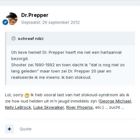
Dr.Prepper
Geplaatst:
29 september 2012
schreef niki:
Oh lieve hemel! Dr. Prepper heeft me net een hartaanval
bezorgd.
Shooter zei 1990-1992 en toen dacht ik "dat is nog niet zo
lang geleden" maar toen zei Dr. Prepper 20 jaar en
realiseerde ik me ineens: ik ben stokoud.
Lol, sorry
Ik heb vooral last van het stokoud-syndroom als ik
zie hoe oud helden uit m'n jeugd inmiddels zijn (
George Michael
,
Kelly LeBrock
,
Luke Skywalker
,
River Phoenix
, etc.) ... zucht ...
Quote