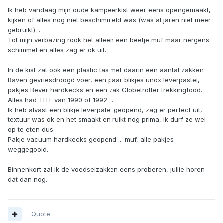
Ik heb vandaag mijn oude kampeerkist weer eens opengemaakt,
kijken of alles nog niet beschimmeld was (was al jaren niet meer
gebruikt) ...
Tot mijn verbazing rook het alleen een beetje muf maar nergens
schimmel en alles zag er ok uit.
In de kist zat ook een plastic tas met daarin een aantal zakken
Raven gevriesdroogd voer, een paar blikjes unox leverpastei,
pakjes Bever hardkecks en een zak Globetrotter trekkingfood.
Alles had THT van 1990 of 1992 ...
Ik heb alvast een blikje leverpatei geopend, zag er perfect uit,
textuur was ok en het smaakt en ruikt nog prima, ik durf ze wel
op te eten dus.
Pakje vacuum hardkecks geopend ... muf, alle pakjes
weggegooid.
Binnenkort zal ik de voedselzakken eens proberen, jullie horen
dat dan nog.
Quote