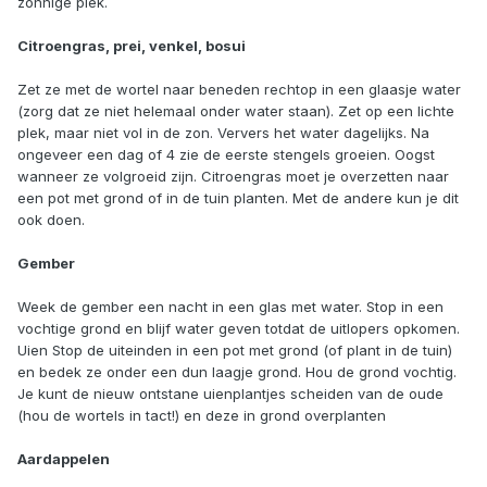
zonnige plek.
Citroengras, prei, venkel, bosui
Zet ze met de wortel naar beneden rechtop in een glaasje water
(zorg dat ze niet helemaal onder water staan). Zet op een lichte
plek, maar niet vol in de zon. Ververs het water dagelijks. Na
ongeveer een dag of 4 zie de eerste stengels groeien. Oogst
wanneer ze volgroeid zijn. Citroengras moet je overzetten naar
een pot met grond of in de tuin planten. Met de andere kun je dit
ook doen.
Gember
Week de gember een nacht in een glas met water. Stop in een
vochtige grond en blijf water geven totdat de uitlopers opkomen.
Uien Stop de uiteinden in een pot met grond (of plant in de tuin)
en bedek ze onder een dun laagje grond. Hou de grond vochtig.
Je kunt de nieuw ontstane uienplantjes scheiden van de oude
(hou de wortels in tact!) en deze in grond overplanten
Aardappelen