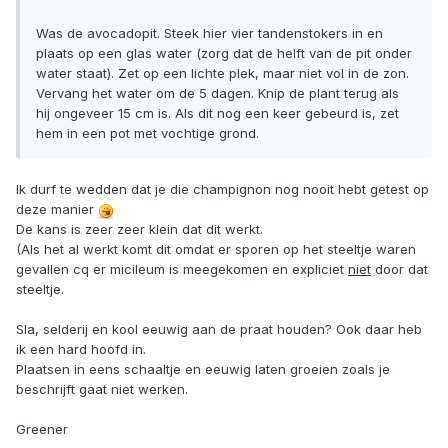
Was de avocadopit. Steek hier vier tandenstokers in en
plaats op een glas water (zorg dat de helft van de pit onder
water staat). Zet op een lichte plek, maar niet vol in de zon.
Vervang het water om de 5 dagen. Knip de plant terug als
hij ongeveer 15 cm is. Als dit nog een keer gebeurd is, zet
hem in een pot met vochtige grond.
Ik durf te wedden dat je die champignon nog nooit hebt getest op
deze manier
De kans is zeer zeer klein dat dit werkt.
(Als het al werkt komt dit omdat er sporen op het steeltje waren
gevallen cq er micileum is meegekomen en expliciet
niet
door dat
steeltje.
Sla, selderij en kool eeuwig aan de praat houden? Ook daar heb
ik een hard hoofd in.
Plaatsen in eens schaaltje en eeuwig laten groeien zoals je
beschrijft gaat niet werken.
Greener