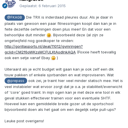
Geplaatst:
6 februari 2015
Die TRX is inderdaad pleures duur. Als je daar in
@FKAGB
plaats van gewoon een paar fitnessringen koopt dan kan je in
feite dezelfde oefeningen doen plus meer! En dat voor een
behoorlijke duit minder
. Bijvoorbeeld deze (al zijn ze
ongetwijfeld nog goedkoper te vinden:
http://gorillasports.nl/deal/11012/gymringen?
gclid=CM2f6oWKzsMCFULKtAodlnkAQA
(Foxxie heeft toevallig
ook een setje vanaf Ebay
)
Uiteraard als je echt budget wilt gaan kan je ook zelf een dik
touw pakken of enkele sjorbanden en wat improviseren. Wat
ook zei, je traint hier veel minder statisch mee. Het is
@prepass
veel instabieler wat ervoor zorgt dat je o.a. je stabiliteit/evenwicht
of 'core' goed traint. In mijn ogen kan je met deze ene tool in elk
geval stukken effectiever trainen voor een eventuele SHTF.
Hoeveel kan een gemiddelde brede gozer uit de sportschool
bijvoorbeeld doen als het gaat om een degelijk setje pull-ups?
Leuke post overigens!