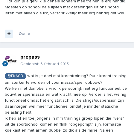
TRX kun je eigenlijk je gehele lichaam mee trainen is erg handig.
Moesten op school hele lijsten met oefeningen uit ons hoofd
leren met alleen die trx, verschrikkelijk maar erg handig dat wel.
Quote
prepass
Geplaatst:
6 februari 2015
wat is je doel mbt krachtraining? Puur kracht training
@FKAGB
om sterker te worden of voor massa/spier opbouw?
Werken met dumbbells vind ik persoonlijk niet erg functioneel. Je
bouwt er spiermassa en wat kracht mee op. Verder is het weinig
functioneel omdat het erg statisch is. Die slings/suspension zijn
daarintegen wel meer functioneel omdat je minder statische
belasting hebt.
Ik heb af en toe jongens in m'n trainings groep lopen die "vers"
uit de sportschool komen en flink "opgepompt" zijn. Formaatje
koelkast en met armen dubbel zo dik als de mijne. Na een