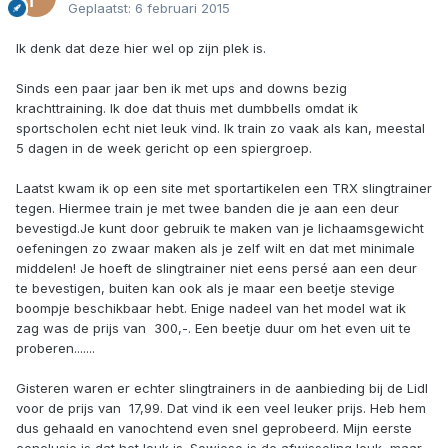
Geplaatst:
6 februari 2015
Ik denk dat deze hier wel op zijn plek is.
Sinds een paar jaar ben ik met ups and downs bezig
krachttraining. Ik doe dat thuis met dumbbells omdat ik
sportscholen echt niet leuk vind. Ik train zo vaak als kan, meestal
5 dagen in de week gericht op een spiergroep.
Laatst kwam ik op een site met sportartikelen een TRX slingtrainer
tegen. Hiermee train je met twee banden die je aan een deur
bevestigd.Je kunt door gebruik te maken van je lichaamsgewicht
oefeningen zo zwaar maken als je zelf wilt en dat met minimale
middelen! Je hoeft de slingtrainer niet eens persé aan een deur
te bevestigen, buiten kan ook als je maar een beetje stevige
boompje beschikbaar hebt. Enige nadeel van het model wat ik
zag was de prijs van  300,-. Een beetje duur om het even uit te
proberen.......
Gisteren waren er echter slingtrainers in de aanbieding bij de Lidl
voor de prijs van  17,99. Dat vind ik een veel leuker prijs. Heb hem
dus gehaald en vanochtend even snel geprobeerd. Mijn eerste