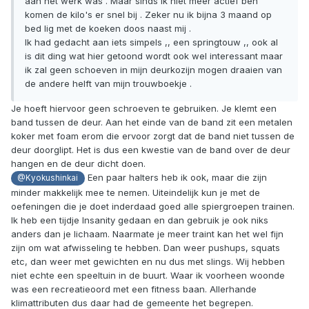
aan het werk was . Maar sinds ik niet meer actief ben
komen de kilo's er snel bij . Zeker nu ik bijna 3 maand op
bed lig met de koeken doos naast mij .
Ik had gedacht aan iets simpels ,, een springtouw ,, ook al
is dit ding wat hier getoond wordt ook wel interessant maar
ik zal geen schoeven in mijn deurkozijn mogen draaien van
de andere helft van mijn trouwboekje .
Je hoeft hiervoor geen schroeven te gebruiken. Je klemt een
band tussen de deur. Aan het einde van de band zit een metalen
koker met foam erom die ervoor zorgt dat de band niet tussen de
deur doorglipt. Het is dus een kwestie van de band over de deur
hangen en de deur dicht doen.
Een paar halters heb ik ook, maar die zijn
@Kyokushinkai
minder makkelijk mee te nemen. Uiteindelijk kun je met de
oefeningen die je doet inderdaad goed alle spiergroepen trainen.
Ik heb een tijdje Insanity gedaan en dan gebruik je ook niks
anders dan je lichaam. Naarmate je meer traint kan het wel fijn
zijn om wat afwisseling te hebben. Dan weer pushups, squats
etc, dan weer met gewichten en nu dus met slings. Wij hebben
niet echte een speeltuin in de buurt. Waar ik voorheen woonde
was een recreatieoord met een fitness baan. Allerhande
klimattributen dus daar had de gemeente het begrepen.