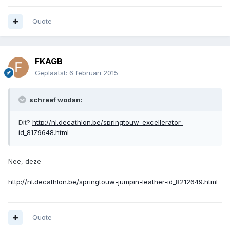
Quote
FKAGB
Geplaatst:
6 februari 2015
schreef wodan:
Dit?
http://nl.decathlon.be/springtouw-excellerator-
id_8179648.html
Nee, deze
http://nl.decathlon.be/springtouw-jumpin-leather-id_8212649.html
Quote