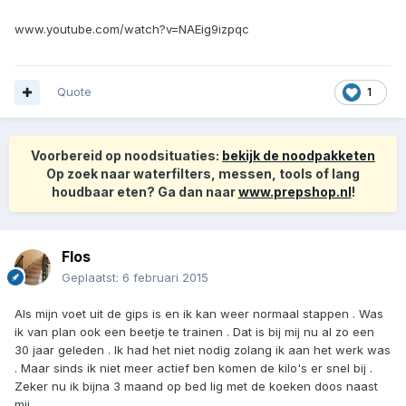
www.youtube.com/watch?v=NAEig9izpqc
Quote
1
Voorbereid op noodsituaties:
bekijk de noodpakketen
Op zoek naar waterfilters, messen, tools of lang
houdbaar eten? Ga dan naar
www.prepshop.nl
!
Flos
Geplaatst:
6 februari 2015
Als mijn voet uit de gips is en ik kan weer normaal stappen . Was
ik van plan ook een beetje te trainen . Dat is bij mij nu al zo een
30 jaar geleden . Ik had het niet nodig zolang ik aan het werk was
. Maar sinds ik niet meer actief ben komen de kilo's er snel bij .
Zeker nu ik bijna 3 maand op bed lig met de koeken doos naast
mij .