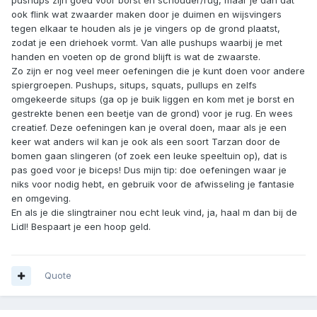
pushups zijn goed voor borst en schouder/rug, maar je dan dat
ook flink wat zwaarder maken door je duimen en wijsvingers
tegen elkaar te houden als je je vingers op de grond plaatst,
zodat je een driehoek vormt. Van alle pushups waarbij je met
handen en voeten op de grond blijft is wat de zwaarste.
Zo zijn er nog veel meer oefeningen die je kunt doen voor andere
spiergroepen. Pushups, situps, squats, pullups en zelfs
omgekeerde situps (ga op je buik liggen en kom met je borst en
gestrekte benen een beetje van de grond) voor je rug. En wees
creatief. Deze oefeningen kan je overal doen, maar als je een
keer wat anders wil kan je ook als een soort Tarzan door de
bomen gaan slingeren (of zoek een leuke speeltuin op), dat is
pas goed voor je biceps! Dus mijn tip: doe oefeningen waar je
niks voor nodig hebt, en gebruik voor de afwisseling je fantasie
en omgeving.
En als je die slingtrainer nou echt leuk vind, ja, haal m dan bij de
Lidl! Bespaart je een hoop geld.
Quote