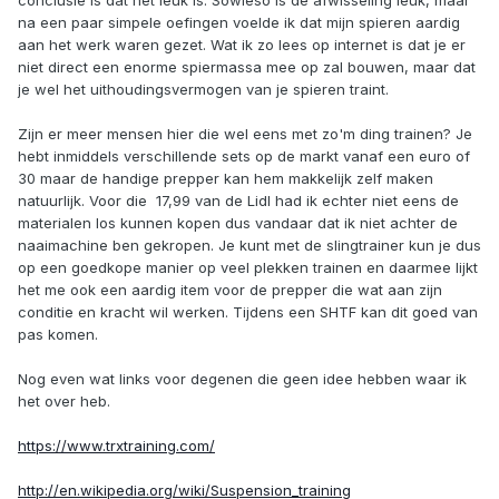
conclusie is dat het leuk is. Sowieso is de afwisseling leuk, maar
na een paar simpele oefingen voelde ik dat mijn spieren aardig
aan het werk waren gezet. Wat ik zo lees op internet is dat je er
niet direct een enorme spiermassa mee op zal bouwen, maar dat
je wel het uithoudingsvermogen van je spieren traint.
Zijn er meer mensen hier die wel eens met zo'm ding trainen? Je
hebt inmiddels verschillende sets op de markt vanaf een euro of
30 maar de handige prepper kan hem makkelijk zelf maken
natuurlijk. Voor die  17,99 van de Lidl had ik echter niet eens de
materialen los kunnen kopen dus vandaar dat ik niet achter de
naaimachine ben gekropen. Je kunt met de slingtrainer kun je dus
op een goedkope manier op veel plekken trainen en daarmee lijkt
het me ook een aardig item voor de prepper die wat aan zijn
conditie en kracht wil werken. Tijdens een SHTF kan dit goed van
pas komen.
Nog even wat links voor degenen die geen idee hebben waar ik
het over heb.
https://www.trxtraining.com/
http://en.wikipedia.org/wiki/Suspension_training