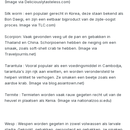
(Image via Deliciouslytasteless.com)
Silk worm : een populair gerecht in Korea, deze staan ​​bekend als
Bon Daegi, en zijn een eetbaar bijproduct van de zijde-oogst
proces. Image via TLC.com)
Scorpion: Vaak gevonden veeg uit de pan en gebakken in
Thailand en China. Schorpioenen hebben de neiging om een
smaak, zoals soft-shell crab te hebben. (Image via
Traveljournls.net)
Tarantula : Vooral populair als een voedingsmiddel in Cambodja,
tarantula's zijn rijk aan eiwitten, en worden verondersteld te
helpen viriliteit te verhogen. Ze smaken een beetje zoals een
aardse krab. (Image via blog.asiantown.net)
Termite : Termieten worden vaak rauw gegeten recht uit van de
heuvel in plaatsen als Kenia. (Image via nationalzoo.si.edu)
Wesp : Wespen worden gegeten in zowel volwassen als larvale
stadia. Gekookt, gebakken, geroosterd en gebakken, ze smaken