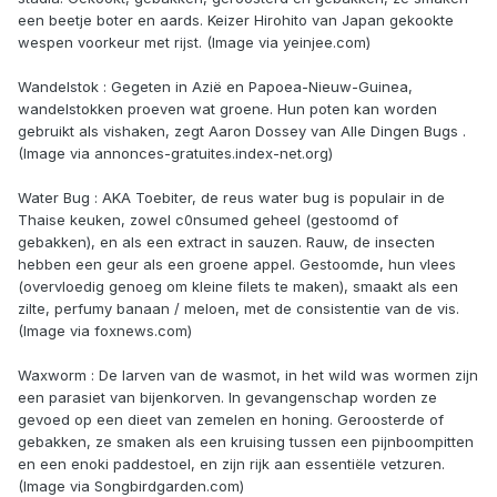
een beetje boter en aards. Keizer Hirohito van Japan gekookte
wespen voorkeur met rijst. (Image via yeinjee.com)
Wandelstok : Gegeten in Azië en Papoea-Nieuw-Guinea,
wandelstokken proeven wat groene. Hun poten kan worden
gebruikt als vishaken, zegt Aaron Dossey van Alle Dingen Bugs .
(Image via annonces-gratuites.index-net.org)
Water Bug : AKA Toebiter, de reus water bug is populair in de
Thaise keuken, zowel c0nsumed geheel (gestoomd of
gebakken), en als een extract in sauzen. Rauw, de insecten
hebben een geur als een groene appel. Gestoomde, hun vlees
(overvloedig genoeg om kleine filets te maken), smaakt als een
zilte, perfumy banaan / meloen, met de consistentie van de vis.
(Image via foxnews.com)
Waxworm : De larven van de wasmot, in het wild was wormen zijn
een parasiet van bijenkorven. In gevangenschap worden ze
gevoed op een dieet van zemelen en honing. Geroosterde of
gebakken, ze smaken als een kruising tussen een pijnboompitten
en een enoki paddestoel, en zijn rijk aan essentiële vetzuren.
(Image via Songbirdgarden.com)