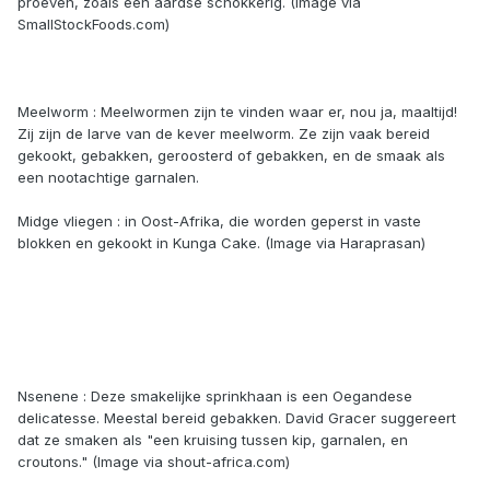
proeven, zoals een aardse schokkerig. (Image via
SmallStockFoods.com)
Meelworm : Meelwormen zijn te vinden waar er, nou ja, maaltijd!
Zij zijn de larve van de kever meelworm. Ze zijn vaak bereid
gekookt, gebakken, geroosterd of gebakken, en de smaak als
een nootachtige garnalen.
Midge vliegen : in Oost-Afrika, die worden geperst in vaste
blokken en gekookt in Kunga Cake. (Image via Haraprasan)
Nsenene : Deze smakelijke sprinkhaan is een Oegandese
delicatesse. Meestal bereid gebakken. David Gracer suggereert
dat ze smaken als "een kruising tussen kip, garnalen, en
croutons." (Image via shout-africa.com)