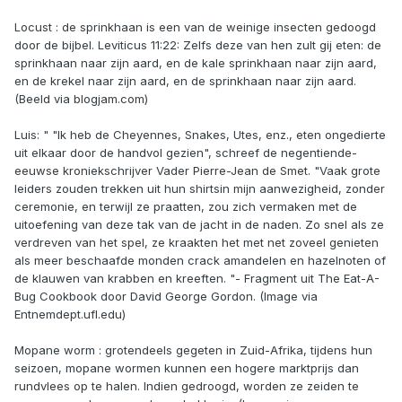
Locust : de sprinkhaan is een van de weinige insecten gedoogd
door de bijbel. Leviticus 11:22: Zelfs deze van hen zult gij eten: de
sprinkhaan naar zijn aard, en de kale sprinkhaan naar zijn aard,
en de krekel naar zijn aard, en de sprinkhaan naar zijn aard.
(Beeld via blogjam.com)
Luis: " "Ik heb de Cheyennes, Snakes, Utes, enz., eten ongedierte
uit elkaar door de handvol gezien", schreef de negentiende-
eeuwse kroniekschrijver Vader Pierre-Jean de Smet. "Vaak grote
leiders zouden trekken uit hun shirtsin mijn aanwezigheid, zonder
ceremonie, en terwijl ze praatten, zou zich vermaken met de
uitoefening van deze tak van de jacht in de naden. Zo snel als ze
verdreven van het spel, ze kraakten het met net zoveel genieten
als meer beschaafde monden crack amandelen en hazelnoten of
de klauwen van krabben en kreeften. "- Fragment uit The Eat-A-
Bug Cookbook door David George Gordon. (Image via
Entnemdept.ufl.edu)
Mopane worm : grotendeels gegeten in Zuid-Afrika, tijdens hun
seizoen, mopane wormen kunnen een hogere marktprijs dan
rundvlees op te halen. Indien gedroogd, worden ze zeiden te