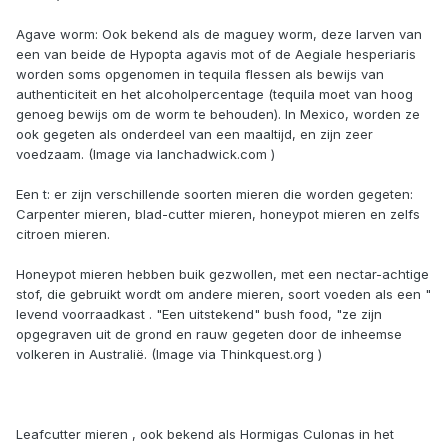
Agave worm: Ook bekend als de maguey worm, deze larven van
een van beide de Hypopta agavis mot of de Aegiale hesperiaris
worden soms opgenomen in tequila flessen als bewijs van
authenticiteit en het alcoholpercentage (tequila moet van hoog
genoeg bewijs om de worm te behouden). In Mexico, worden ze
ook gegeten als onderdeel van een maaltijd, en zijn zeer
voedzaam. (Image via Ianchadwick.com )
Een t: er zijn verschillende soorten mieren die worden gegeten:
Carpenter mieren, blad-cutter mieren, honeypot mieren en zelfs
citroen mieren.
Honeypot mieren hebben buik gezwollen, met een nectar-achtige
stof, die gebruikt wordt om andere mieren, soort voeden als een "
levend voorraadkast . "Een uitstekend" bush food, "ze zijn
opgegraven uit de grond en rauw gegeten door de inheemse
volkeren in Australië. (Image via Thinkquest.org )
Leafcutter mieren , ook bekend als Hormigas Culonas in het