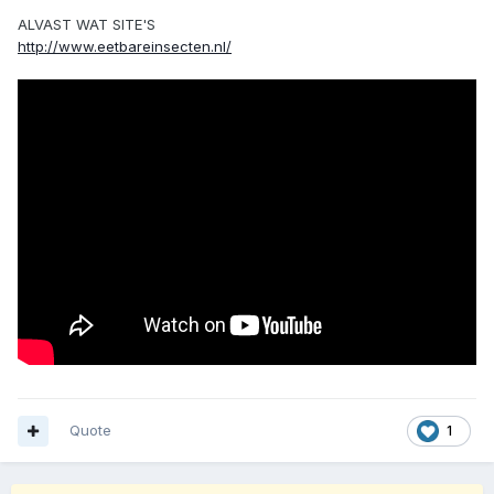
ALVAST WAT SITE'S
http://www.eetbareinsecten.nl/
Quote
1