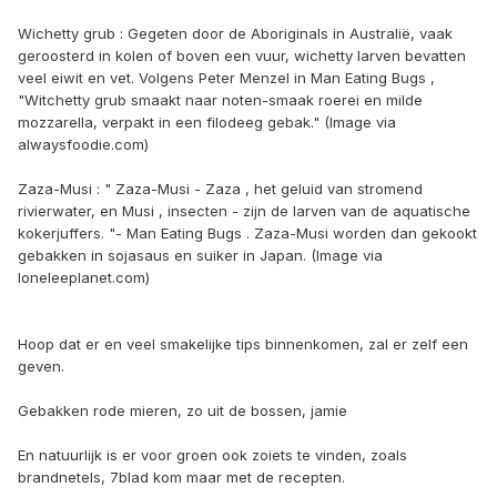
Wichetty grub : Gegeten door de Aboriginals in Australië, vaak
geroosterd in kolen of boven een vuur, wichetty larven bevatten
veel eiwit en vet. Volgens Peter Menzel in Man Eating Bugs ,
"Witchetty grub smaakt naar noten-smaak roerei en milde
mozzarella, verpakt in een filodeeg gebak." (Image via
alwaysfoodie.com)
Zaza-Musi : " Zaza-Musi - Zaza , het geluid van stromend
rivierwater, en Musi , insecten - zijn de larven van de aquatische
kokerjuffers. "- Man Eating Bugs . Zaza-Musi worden dan gekookt
gebakken in sojasaus en suiker in Japan. (Image via
loneleeplanet.com)
Hoop dat er en veel smakelijke tips binnenkomen, zal er zelf een
geven.
Gebakken rode mieren, zo uit de bossen, jamie
En natuurlijk is er voor groen ook zoiets te vinden, zoals
brandnetels, 7blad kom maar met de recepten.