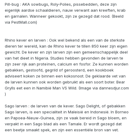
Pill-bug : AKA sowbugs, Roly-Polies, pissebedden, deze zijn
eigenlijk aardse schaaldieren, nauw verwant aan kreeften, krab
en garnalen. Wanneer gekookt, zijn ze gezegd dat rood. (Beeld
via PestMall.com)
Rhino kever en larven : Ook wel bekend als een van de sterkste
dieren ter wereld, kan de Rhino kever te tillen 850 keer zijn eigen
gewicht. De kever en zijn larven zijn een gemeenschappelijk deel
van het dieet in Nigeria. Studies hebben gevonden de larven te
zijn zeer rijk aan proteïnen, calcium en fosfor. Ze kunnen worden
gebakken, gestoofd, gegrild of geroosterd, een kookboek
adviseert koken ze binnen een kokosnoot. De geklaarde vet van
de larven kunnen ook worden gebruikt als een soort boter. Bear
Grylls eet een in Namibië Man VS Wild. (Image via dannesdjur.com
)
Sago larven : de larven van de kever. Sago Delight, of gebakken
Sago larven, is een specialiteit in Maleisië en Indonesië. In Borneo
en Papoea-Nieuw-Guinea, zijn ze vaak bereid in Sago bloem, en
verpakt in een Sago blad als een Tamale. Er wordt gezegd dat
een beetje smaakt spek, en zijn een essentiële bron van vet.