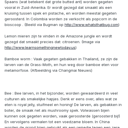
Spaans (wat betekent dat grote butted ant) worden gegeten
vooral in Zuid-Amerika. Er wordt gezegd dat smaakt als een
kruising tussen spek en pistache, en worden meestal gegeten
geroosterd. In Colombia worden ze verkocht als popcorn in de
bioscoop . (Beeld via Bugman op
http://www.whatsthatbug.com
)
Lemon mieren zijn te vinden in de Amazone jungle en wordt
gezegd dat smaakt precies dat: citroenen. (Image via
http://www.learnsomethingnewtoday.us
)
Bamboe worm : Vaak gegeten gebakken in Thailand, ze zijn de
larven van de Grass-Moth, en hun weg door bamboe eten voor
metamorfose. (Afbeelding via Changmai Nieuws)
Bee : Bee larven, in het bijzonder, worden gewaardeerd in veel
culturen als smakelijke hapjes. Denk er eens over, alles wat ze
eten is royal jelly, stuifmeel en honing! De larven, als gebakken in
boter, de smaak net als mushroomy spek. Volwassen bijen
kunnen ook gegeten worden, vaak geroosterde (geroosterd bij!)
En vervolgens vermalen tot een voedzame bloem. In China
worden de grond bijen gebruikt als een remedie tegen een zere