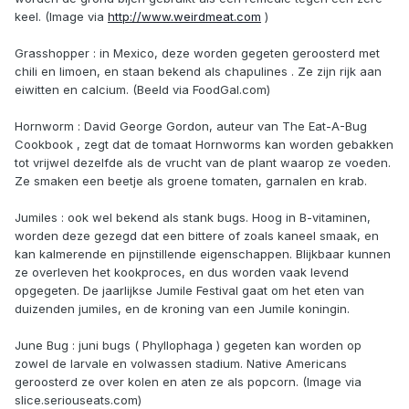
keel. (Image via
http://www.weirdmeat.com
)
Grasshopper : in Mexico, deze worden gegeten geroosterd met
chili en limoen, en staan ​​bekend als chapulines . Ze zijn rijk aan
eiwitten en calcium. (Beeld via FoodGal.com)
Hornworm : David George Gordon, auteur van The Eat-A-Bug
Cookbook , zegt dat de tomaat Hornworms kan worden gebakken
tot vrijwel dezelfde als de vrucht van de plant waarop ze voeden.
Ze smaken een beetje als groene tomaten, garnalen en krab.
Jumiles : ook wel bekend als stank bugs. Hoog in B-vitaminen,
worden deze gezegd dat een bittere of zoals kaneel smaak, en
kan kalmerende en pijnstillende eigenschappen. Blijkbaar kunnen
ze overleven het kookproces, en dus worden vaak levend
opgegeten. De jaarlijkse Jumile Festival gaat om het eten van
duizenden jumiles, en de kroning van een Jumile koningin.
June Bug : juni bugs ( Phyllophaga ) gegeten kan worden op
zowel de larvale en volwassen stadium. Native Americans
geroosterd ze over kolen en aten ze als popcorn. (Image via
slice.seriouseats.com)