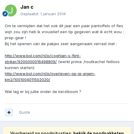
Jan c
Geplaatst:
1 januari 2014
Om te vermijden dat het ook dit jaar een paar pantoffels of fles
wijn zou zijn heb ik vrouwlief een tip gegeven wat ik echt wou :
prep-gear !
Bij het openen van de pakjes zeer aangenaam verrast met :
http://www.bol.com/nl/p/coghlan-s-flint-
striker/9200000016498809/
(werkt prima ,houtkachel feilloos
kunnen starten)
http://www.bol.com/nl/p/overleven-op-je-eigen-
km2/1001004011502020/
Wat lag er bij jullie onder de kerstboom ?
Quote
Voorbereid op noodsituaties:
bekijk de noodpakketen