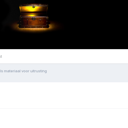
st
ls materiaal voor uitrusting