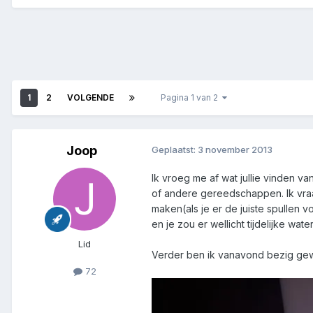
1
2
VOLGENDE
Pagina 1 van 2
Joop
Geplaatst:
3 november 2013
Ik vroeg me af wat jullie vinden v
of andere gereedschappen. Ik vraa
maken(als je er de juiste spullen 
en je zou er wellicht tijdelijke wa
Lid
Verder ben ik vanavond bezig gewe
72