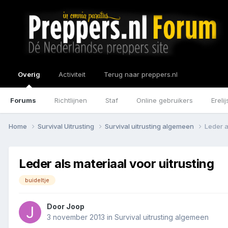
Overig
Activiteit
Terug naar preppers.nl
Forums
Richtlijnen
Staf
Online gebruikers
Erelij
Home
Survival Uitrusting
Survival uitrusting algemeen
Leder a
Leder als materiaal voor uitrusting
buideltje
Door
Joop
3 november 2013
in
Survival uitrusting algemeen