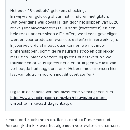
Het boek "Broodbuik" gelezen.. shocking,
En wij waren gelukkig al aan het minderen met gluten..
Wat overigens wel opvalt is, dat door het skippen van E620
reeks (smaakversterkers) E950 serie (zoetstoffen) en een
hele reeks andere slechte E stoffen, we steeds gevoeliger
worden voor producten waar deze stoffen in verwerkt zijn...
Bijvoorbeeld de chinees.. daar kunnen we niet meer
binnenstappen, sommige restaurants strooien ook lekker
met E'tjes.. Maar ook zelfs bij ijsjes! Dat betekent als we
thuiskomen of zelfs tijdens het eten al, krijgen we last van
verhoogde hartslag, dorst enz.. Hebben meer mensen hier
last van als ze minderen met dit soort stoffen?
Erg leuk de reactie van het alwetende Voedingscentrum:
http://www.voedingscentrum.nl/nl/nieuws/tarwe-ten-
onrechte-in-kwaad-daglicht.aspx
Ik moet eerlijk bekennen dat ik niet echt op E-nummers let.
Persoonlijk drink ik over het algemeen veel water en daarnaast