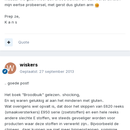
mijn eertse probeersel, met gerst dus gluten arm
Prep ze,
K a n s
Quote
wiskers
Geplaatst:
27 september 2013
.. goede post!
Het boek "Broodbuik" gelezen.. shocking,
En wij waren gelukkig al aan het minderen met gluten..
Wat overigens wel opvalt is, dat door het skippen van E620 reeks
(smaakversterkers) E950 serie (zoetstoffen) en een hele reeks
andere slechte E stoffen, we steeds gevoeliger worden voor
producten waar deze stoffen in verwerkt zijn... Bijvoorbeeld de
chinees.. daar kunnen we niet meer binnenstappen, sommige