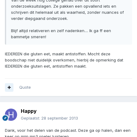
Van de week nog college gehad over dit soort
onderzoeksuitslagen. Ze pakken een opvallend iets en
schrijven dit helemaal uit als waarheid, zonder nuances of
verder diepgaand onderzoek.
Blijf altijd relativeren en zelf nadenken.... Ik ga ff een
bammetje smeren!
IEDEREEN die gluten eet, maakt antistoffen. Mocht deze
boodschap niet duidelijk overkomen, hierbij de opmerking dat
IEDEREEN die gluten eet, antistoffen maakt.
Quote
Happy
Geplaatst:
28 september 2013
Dank, voor het delen van de podcast. Deze ga op halen, dan een
keer op mijn mp3 speler luisteren.