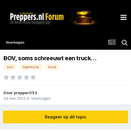
Voertuigen
BOV, soms schreeuwt een truck...
bov
legertruck
truck
Door
prepper053
24 mei 2013
in
Voertuigen
Reageer op dit topic