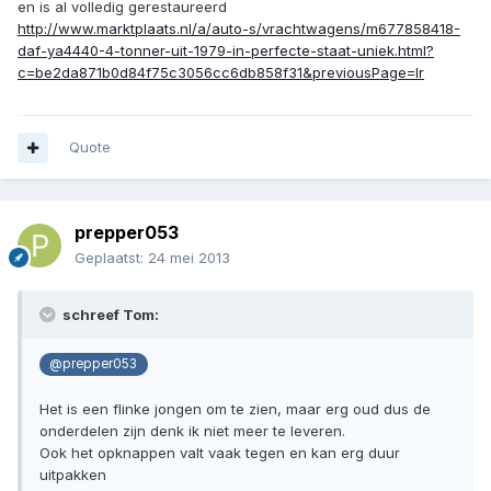
en is al volledig gerestaureerd
http://www.marktplaats.nl/a/auto-s/vrachtwagens/m677858418-
daf-ya4440-4-tonner-uit-1979-in-perfecte-staat-uniek.html?
c=be2da871b0d84f75c3056cc6db858f31&previousPage=lr
Quote
prepper053
Geplaatst:
24 mei 2013
schreef Tom:
@prepper053
Het is een flinke jongen om te zien, maar erg oud dus de
onderdelen zijn denk ik niet meer te leveren.
Ook het opknappen valt vaak tegen en kan erg duur
uitpakken