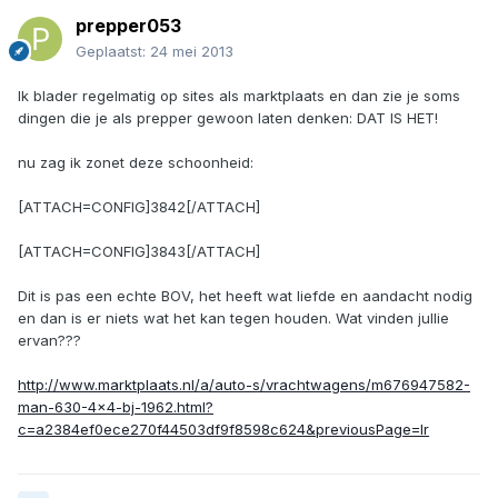
prepper053
Geplaatst:
24 mei 2013
Ik blader regelmatig op sites als marktplaats en dan zie je soms
dingen die je als prepper gewoon laten denken: DAT IS HET!
nu zag ik zonet deze schoonheid:
[ATTACH=CONFIG]3842[/ATTACH]
[ATTACH=CONFIG]3843[/ATTACH]
Dit is pas een echte BOV, het heeft wat liefde en aandacht nodig
en dan is er niets wat het kan tegen houden. Wat vinden jullie
ervan???
http://www.marktplaats.nl/a/auto-s/vrachtwagens/m676947582-
man-630-4x4-bj-1962.html?
c=a2384ef0ece270f44503df9f8598c624&previousPage=lr