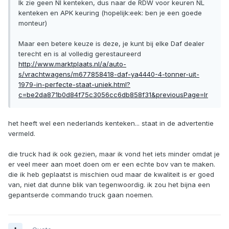
Ik zie geen Nl kenteken, dus naar de RDW voor keuren NL
kenteken en APK keuring (hopelijk:eek: ben je een goede
monteur)
Maar een betere keuze is deze, je kunt bij elke Daf dealer
terecht en is al volledig gerestaureerd
http://www.marktplaats.nl/a/auto-
s/vrachtwagens/m677858418-daf-ya4440-4-tonner-uit-
1979-in-perfecte-staat-uniek.html?
c=be2da871b0d84f75c3056cc6db858f31&previousPage=lr
het heeft wel een nederlands kenteken... staat in de advertentie
vermeld.
die truck had ik ook gezien, maar ik vond het iets minder omdat je
er veel meer aan moet doen om er een echte bov van te maken.
die ik heb geplaatst is mischien oud maar de kwaliteit is er goed
van, niet dat dunne blik van tegenwoordig. ik zou het bijna een
gepantserde commando truck gaan noemen.