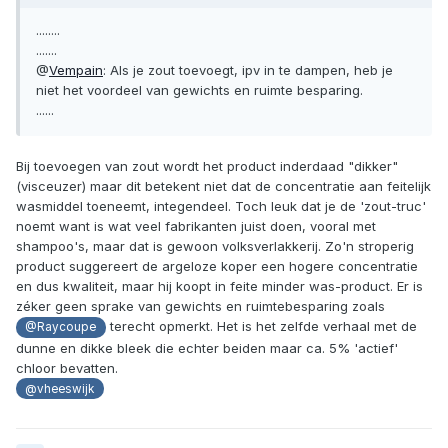
........
.......
@
Vempain
: Als je zout toevoegt, ipv in te dampen, heb je
niet het voordeel van gewichts en ruimte besparing.
......
Bij toevoegen van zout wordt het product inderdaad "dikker"
(visceuzer) maar dit betekent niet dat de concentratie aan feitelijk
wasmiddel toeneemt, integendeel. Toch leuk dat je de 'zout-truc'
noemt want is wat veel fabrikanten juist doen, vooral met
shampoo's, maar dat is gewoon volksverlakkerij. Zo'n stroperig
product suggereert de argeloze koper een hogere concentratie
en dus kwaliteit, maar hij koopt in feite minder was-product. Er is
zéker geen sprake van gewichts en ruimtebesparing zoals
terecht opmerkt. Het is het zelfde verhaal met de
@Raycoupe
dunne en dikke bleek die echter beiden maar ca. 5% 'actief'
chloor bevatten.
@vheeswijk