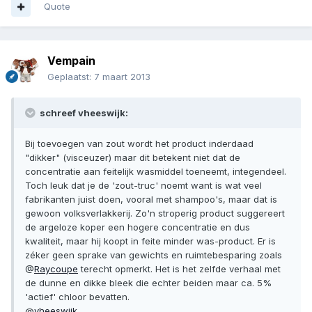
Quote
Vempain
Geplaatst:
7 maart 2013
schreef vheeswijk:
Bij toevoegen van zout wordt het product inderdaad
"dikker" (visceuzer) maar dit betekent niet dat de
concentratie aan feitelijk wasmiddel toeneemt, integendeel.
Toch leuk dat je de 'zout-truc' noemt want is wat veel
fabrikanten juist doen, vooral met shampoo's, maar dat is
gewoon volksverlakkerij. Zo'n stroperig product suggereert
de argeloze koper een hogere concentratie en dus
kwaliteit, maar hij koopt in feite minder was-product. Er is
zéker geen sprake van gewichts en ruimtebesparing zoals
@
Raycoupe
terecht opmerkt. Het is het zelfde verhaal met
de dunne en dikke bleek die echter beiden maar ca. 5%
'actief' chloor bevatten.
@
vheeswijk