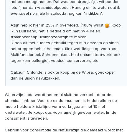
hebben meegenomen. Dat was een droog, fijn, wit poeder,
iets fijner dan wasmiddelpoeder. Handig om te weten dat ik
eventueel normale kristalsoda nog kan "indikken".
Azijn heb ik hier in 25% in overvloed. (400% winst
) Koop
ik in Duitsland, het is bedoeld om met bv 4 delen
frambozensap, frambozenazijn te maken.
Ik heb dit met succes gebruikt tegen m'n eczeem en sinds
het preppen heb ik helemaal flink wat flesjes op voorraad.
Multifunctioneel. Schoonmaken, huid ontsmetten(werkt ook
tegen zonneallergie), voedsel conserveren, etc.
Calcium Chloride is ook te koop bij de Wibra, goedkoper
dan de Bison navulzakken.
Watervrije soda wordt heden uitsluitend verkocht door de
chemicaliënboer. Voor de eindconsument is heden alleen de
mooie heldere kristallijne vorm verkrijgbaar met 10 mol
kristalwater. Je koopt dus voornamelijk gewoon water. En de
consument is tevreden.
Gebruik voor consumptie de Natuurazijn die gemaakt wordt met