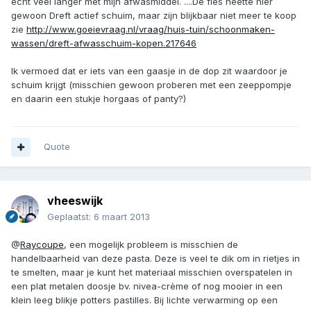
echt veel langer met mijn afwasmiddel. ....De fles heette hier
gewoon Dreft actief schuim, maar zijn blijkbaar niet meer te koop
zie
http://www.goeievraag.nl/vraag/huis-tuin/schoonmaken-
wassen/dreft-afwasschuim-kopen.217646
Ik vermoed dat er iets van een gaasje in de dop zit waardoor je
schuim krijgt (misschien gewoon proberen met een zeeppompje
en daarin een stukje horgaas of panty?)
Quote
vheeswijk
Geplaatst:
6 maart 2013
@
Raycoupe
, een mogelijk probleem is misschien de
handelbaarheid van deze pasta. Deze is veel te dik om in rietjes in
te smelten, maar je kunt het materiaal misschien overspatelen in
een plat metalen doosje bv. nivea-crème of nog mooier in een
klein leeg blikje potters pastilles. Bij lichte verwarming op een