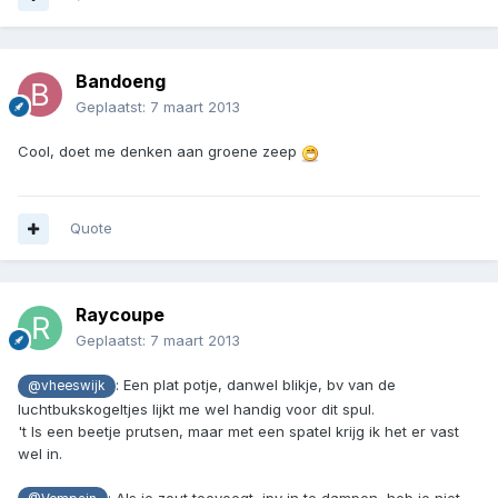
Bandoeng
Geplaatst:
7 maart 2013
Cool, doet me denken aan groene zeep
Quote
Raycoupe
Geplaatst:
7 maart 2013
: Een plat potje, danwel blikje, bv van de
@vheeswijk
luchtbukskogeltjes lijkt me wel handig voor dit spul.
't Is een beetje prutsen, maar met een spatel krijg ik het er vast
wel in.
: Als je zout toevoegt, ipv in te dampen, heb je niet