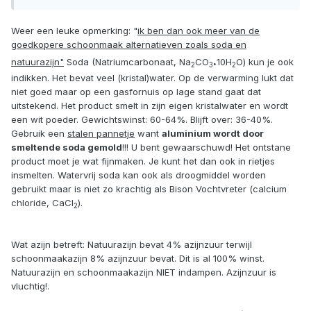
Weer een leuke opmerking: "
ik ben dan ook meer van de
goedkopere schoonmaak alternatieven zoals soda en
.
natuurazijn"
Soda (Natriumcarbonaat, Na
CO
10H
O) kun je ook
2
3
2
indikken. Het bevat veel (kristal)water. Op de verwarming lukt dat
niet goed maar op een gasfornuis op lage stand gaat dat
uitstekend. Het product smelt in zijn eigen kristalwater en wordt
een wit poeder. Gewichtswinst: 60-64%. Blijft over: 36-40%.
Gebruik een
stalen pannetje
want
aluminium wordt door
smeltende soda gemold
!!! U bent gewaarschuwd! Het ontstane
product moet je wat fijnmaken. Je kunt het dan ook in rietjes
insmelten. Watervrij soda kan ook als droogmiddel worden
gebruikt maar is niet zo krachtig als Bison Vochtvreter (calcium
chloride, CaCl
).
2
Wat azijn betreft: Natuurazijn bevat 4% azijnzuur terwijl
schoonmaakazijn 8% azijnzuur bevat. Dit is al 100% winst.
Natuurazijn en schoonmaakazijn NIET indampen. Azijnzuur is
vluchtig!.