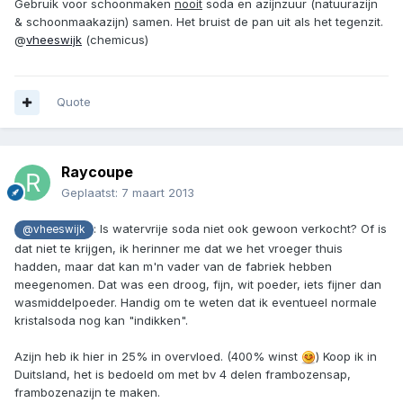
Gebruik voor schoonmaken
nooit
soda en azijnzuur (natuurazijn
& schoonmaakazijn) samen. Het bruist de pan uit als het tegenzit.
@
vheeswijk
(chemicus)
Quote
Raycoupe
Geplaatst:
7 maart 2013
: Is watervrije soda niet ook gewoon verkocht? Of is
@vheeswijk
dat niet te krijgen, ik herinner me dat we het vroeger thuis
hadden, maar dat kan m'n vader van de fabriek hebben
meegenomen. Dat was een droog, fijn, wit poeder, iets fijner dan
wasmiddelpoeder. Handig om te weten dat ik eventueel normale
kristalsoda nog kan "indikken".
Azijn heb ik hier in 25% in overvloed. (400% winst
) Koop ik in
Duitsland, het is bedoeld om met bv 4 delen frambozensap,
frambozenazijn te maken.