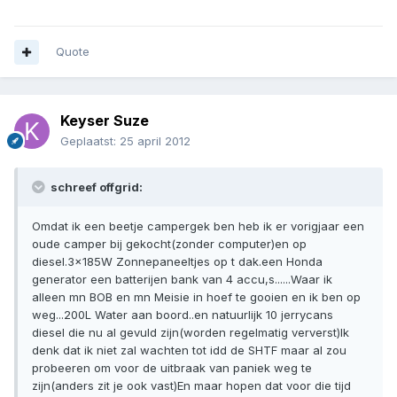
Quote
Keyser Suze
Geplaatst:
25 april 2012
schreef offgrid:
Omdat ik een beetje campergek ben heb ik er vorigjaar een
oude camper bij gekocht(zonder computer)en op
diesel.3x185W Zonnepaneeltjes op t dak.een Honda
generator een batterijen bank van 4 accu,s......Waar ik
alleen mn BOB en mn Meisie in hoef te gooien en ik ben op
weg...200L Water aan boord..en natuurlijk 10 jerrycans
diesel die nu al gevuld zijn(worden regelmatig ververst)Ik
denk dat ik niet zal wachten tot idd de SHTF maar al zou
probeeren om voor de uitbraak van paniek weg te
zijn(anders zit je ook vast)En maar hopen dat voor die tijd