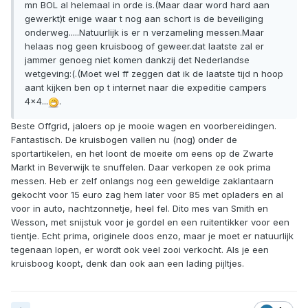
mn BOL al helemaal in orde is.(Maar daar word hard aan
gewerkt)t enige waar t nog aan schort is de beveiliging
onderweg.....Natuurlijk is er n verzameling messen.Maar
helaas nog geen kruisboog of geweer.dat laatste zal er
jammer genoeg niet komen dankzij det Nederlandse
wetgeving:(.(Moet wel ff zeggen dat ik de laatste tijd n hoop
aant kijken ben op t internet naar die expeditie campers
4x4...
.
Beste Offgrid, jaloers op je mooie wagen en voorbereidingen.
Fantastisch. De kruisbogen vallen nu (nog) onder de
sportartikelen, en het loont de moeite om eens op de Zwarte
Markt in Beverwijk te snuffelen. Daar verkopen ze ook prima
messen. Heb er zelf onlangs nog een geweldige zaklantaarn
gekocht voor 15 euro zag hem later voor 85 met opladers en al
voor in auto, nachtzonnetje, heel fel. Dito mes van Smith en
Wesson, met snijstuk voor je gordel en een ruitentikker voor een
tientje. Echt prima, originele doos enzo, maar je moet er natuurlijk
tegenaan lopen, er wordt ook veel zooi verkocht. Als je een
kruisboog koopt, denk dan ook aan een lading pijltjes.