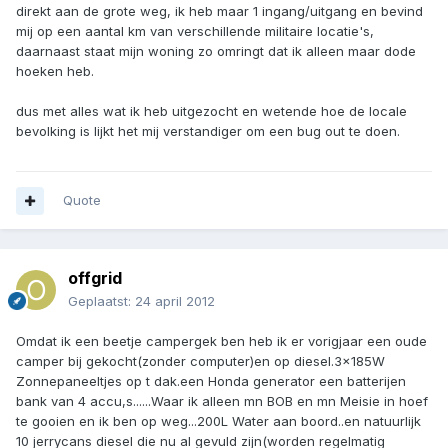
direkt aan de grote weg, ik heb maar 1 ingang/uitgang en bevind
mij op een aantal km van verschillende militaire locatie's,
daarnaast staat mijn woning zo omringt dat ik alleen maar dode
hoeken heb.
dus met alles wat ik heb uitgezocht en wetende hoe de locale
bevolking is lijkt het mij verstandiger om een bug out te doen.
Quote
offgrid
Geplaatst:
24 april 2012
Omdat ik een beetje campergek ben heb ik er vorigjaar een oude
camper bij gekocht(zonder computer)en op diesel.3x185W
Zonnepaneeltjes op t dak.een Honda generator een batterijen
bank van 4 accu,s......Waar ik alleen mn BOB en mn Meisie in hoef
te gooien en ik ben op weg...200L Water aan boord..en natuurlijk
10 jerrycans diesel die nu al gevuld zijn(worden regelmatig