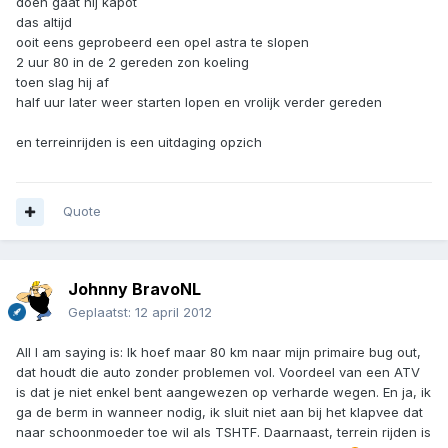
doen gaat hij kapot
das altijd
ooit eens geprobeerd een opel astra te slopen
2 uur 80 in de 2 gereden zon koeling
toen slag hij af
half uur later weer starten lopen en vrolijk verder gereden
en terreinrijden is een uitdaging opzich
Quote
Johnny BravoNL
Geplaatst:
12 april 2012
All I am saying is: Ik hoef maar 80 km naar mijn primaire bug out,
dat houdt die auto zonder problemen vol. Voordeel van een ATV
is dat je niet enkel bent aangewezen op verharde wegen. En ja, ik
ga de berm in wanneer nodig, ik sluit niet aan bij het klapvee dat
naar schoonmoeder toe wil als TSHTF. Daarnaast, terrein rijden is