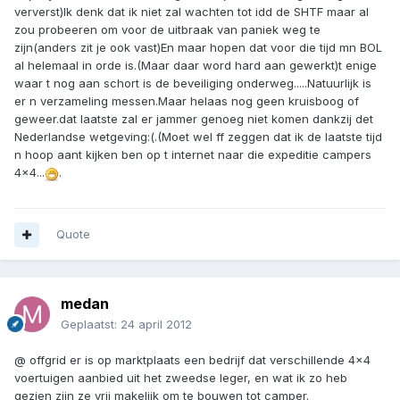
ververst)Ik denk dat ik niet zal wachten tot idd de SHTF maar al
zou probeeren om voor de uitbraak van paniek weg te
zijn(anders zit je ook vast)En maar hopen dat voor die tijd mn BOL
al helemaal in orde is.(Maar daar word hard aan gewerkt)t enige
waar t nog aan schort is de beveiliging onderweg.....Natuurlijk is
er n verzameling messen.Maar helaas nog geen kruisboog of
geweer.dat laatste zal er jammer genoeg niet komen dankzij det
Nederlandse wetgeving:(.(Moet wel ff zeggen dat ik de laatste tijd
n hoop aant kijken ben op t internet naar die expeditie campers
4x4...
.
Quote
medan
Geplaatst:
24 april 2012
@ offgrid er is op marktplaats een bedrijf dat verschillende 4x4
voertuigen aanbied uit het zweedse leger, en wat ik zo heb
gezien zijn ze vrij makelijk om te bouwen tot camper.