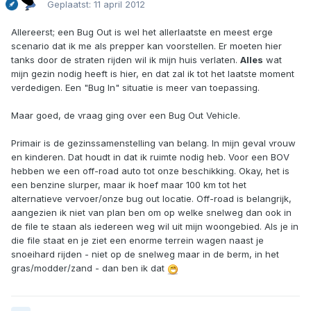
Geplaatst:
11 april 2012
Allereerst; een Bug Out is wel het allerlaatste en meest erge
scenario dat ik me als prepper kan voorstellen. Er moeten hier
tanks door de straten rijden wil ik mijn huis verlaten.
Alles
wat
mijn gezin nodig heeft is hier, en dat zal ik tot het laatste moment
verdedigen. Een "Bug In" situatie is meer van toepassing.
Maar goed, de vraag ging over een Bug Out Vehicle.
Primair is de gezinssamenstelling van belang. In mijn geval vrouw
en kinderen. Dat houdt in dat ik ruimte nodig heb. Voor een BOV
hebben we een off-road auto tot onze beschikking. Okay, het is
een benzine slurper, maar ik hoef maar 100 km tot het
alternatieve vervoer/onze bug out locatie. Off-road is belangrijk,
aangezien ik niet van plan ben om op welke snelweg dan ook in
de file te staan als iedereen weg wil uit mijn woongebied. Als je in
die file staat en je ziet een enorme terrein wagen naast je
snoeihard rijden - niet op de snelweg maar in de berm, in het
gras/modder/zand - dan ben ik dat