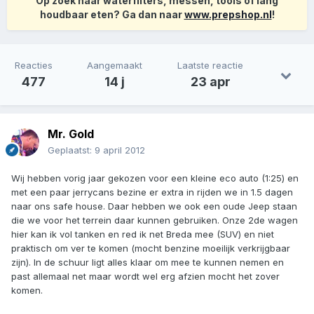
Op zoek naar waterfilters, messen, tools of lang
houdbaar eten? Ga dan naar
www.prepshop.nl
!
Reacties
Aangemaakt
Laatste reactie
477
14 j
23 apr
Mr. Gold
Geplaatst:
9 april 2012
Wij hebben vorig jaar gekozen voor een kleine eco auto (1:25) en
met een paar jerrycans bezine er extra in rijden we in 1.5 dagen
naar ons safe house. Daar hebben we ook een oude Jeep staan
die we voor het terrein daar kunnen gebruiken. Onze 2de wagen
hier kan ik vol tanken en red ik net Breda mee (SUV) en niet
praktisch om ver te komen (mocht benzine moeilijk verkrijgbaar
zijn). In de schuur ligt alles klaar om mee te kunnen nemen en
past allemaal net maar wordt wel erg afzien mocht het zover
komen.