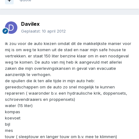
Davilex
Geplaatst:
10 april 2012
ik zou voor de auto kiezen omdat dit de makkelijkste manier voor
mij is om weg te komen uit de stad en naar mijn safe house te
vertrekken. er staat 150 liter benzine klaar om in een noodgeval
weg te komen. De auto van mij heb ik aangevuld met allerlei
zaken die mijn overlevingskansen in geval van evacuatie
aanzienlijk te verhogen.
de spullen die ik ten alle tijde in mijn auto heb:
gereedschappen om de auto zo snel mogelijk te kunnen
repareren ( waaronder b.v. een hydraulische krik, doppensets,
schroevendraaiers en proppensets)
water (15 liter)
kompas
koevoet
bijl
mes
touw ( sleeptouw en langer touw om b.v. mee te klimmen)