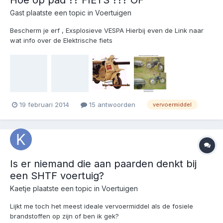
Gast plaatste een topic in
Voertuigen
Bescherm je erf , Exsplosieve VESPA Hierbij even de Link naar
wat info over de Elektrische fiets
http://en.wikipedia.org/wiki/Tidalforce_Electric_Bicycle En nog
een http://www.electricbike.com/tidal-force/ Weer een
informatieve Link http://www.combatreform.org/atb.htm. Vond
het wel g...
19 februari 2014
15 antwoorden
vervoermiddel
Is er niemand die aan paarden denkt bij
een SHTF voertuig?
Kaetje
plaatste een topic in
Voertuigen
Lijkt me toch het meest ideale vervoermiddel als de fosiele
brandstoffen op zijn of ben ik gek?