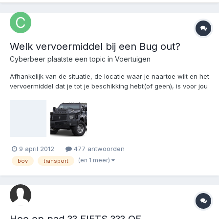
Welk vervoermiddel bij een Bug out?
Cyberbeer
plaatste een topic in
Voertuigen
Afhankelijk van de situatie, de locatie waar je naartoe wilt en het
vervoermiddel dat je tot je beschikking hebt(of geen), is voor jou
het beste vervoermiddel om jou(en gezin) te gebruiken bij een
evacuatie(Bug Out)? Elk vervoermiddel heeft zo zijn voor- en
nadelen. Daarnaast kun je het vervoermidde...
9 april 2012
477 antwoorden
(en 1 meer)
bov
transport
Hoe op pad ?? FIETS ??? OF