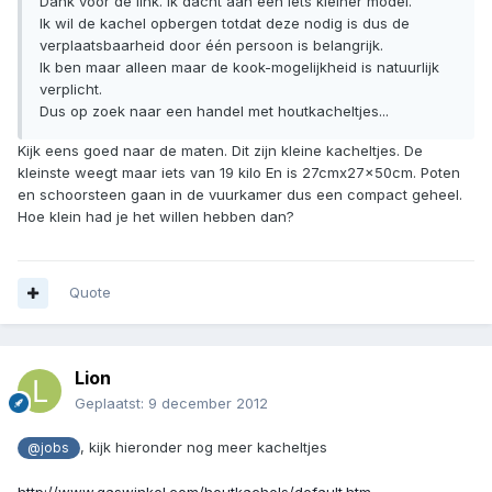
Dank voor de link. Ik dacht aan een iets kleiner model.
Ik wil de kachel opbergen totdat deze nodig is dus de
verplaatsbaarheid door één persoon is belangrijk.
Ik ben maar alleen maar de kook-mogelijkheid is natuurlijk
verplicht.
Dus op zoek naar een handel met houtkacheltjes...
Kijk eens goed naar de maten. Dit zijn kleine kacheltjes. De
kleinste weegt maar iets van 19 kilo En is 27cmx27x50cm. Poten
en schoorsteen gaan in de vuurkamer dus een compact geheel.
Hoe klein had je het willen hebben dan?
Quote
Lion
Geplaatst:
9 december 2012
, kijk hieronder nog meer kacheltjes
@jobs