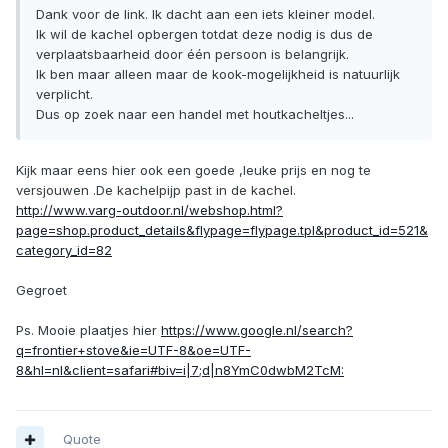
Dank voor de link. Ik dacht aan een iets kleiner model.
Ik wil de kachel opbergen totdat deze nodig is dus de
verplaatsbaarheid door één persoon is belangrijk.
Ik ben maar alleen maar de kook-mogelijkheid is natuurlijk
verplicht.
Dus op zoek naar een handel met houtkacheltjes...
Kijk maar eens hier ook een goede ,leuke prijs en nog te
versjouwen .De kachelpijp past in de kachel.
http://www.varg-outdoor.nl/webshop.html?
page=shop.product_details&flypage=flypage.tpl&product_id=521&
category_id=82
Gegroet
Ps. Mooie plaatjes hier
https://www.google.nl/search?
q=frontier+stove&ie=UTF-8&oe=UTF-
8&hl=nl&client=safari#biv=i|7;d|n8YmC0dwbM2TcM:
Quote