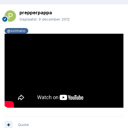
prepperpappa
Geplaatst:
9 december 2012
@sormano
Quote