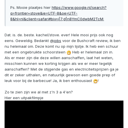
Ps. Mooie plaatjes hier
https://www.google.nl/search?
q=frontier+stove&ie=UTF-8&oe=UTF-
8&hl=nl&client=safari#biv=i|7;d|n8YmC0dwbM2TcM:
Dat. is. de. beste. kachel/stove. ever! Hele mooi prijs ook nog
eens. Geweldig. Bedankt @
jobs
voor de Bushcraft review, ik ben
nu helemaal om. Deze komt nu op mijn lijstje. Ik heb een schuur
met een ongebruikte schoorsteen
Heb er helemaal zin in.
Als er meer zijn die deze willen aanschaffen, laat het weten,
misschien kunnen we korting krijgen als we er meer tegelijk
aanschaffen? Met de stijgende gas en electriciteitsprijzen ga je
dit er zeker uithalen, en natuurlijk gewoon een goede prep of
leuk voor bij de barbecue! Ja, ik ben enthousiast
!
Zo te zien zijn we al met z'n 3 a 4'en?
Hier een uitpakfilmpje