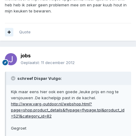
heb heb ik zeker geen problemen mee om en paar kuub hout in
mijn keuken te bewaren.
Quote
jobs
Geplaatst:
11 december 2012
schreef Dispar Vulgo:
Kijk maar eens hier ook een goede ,leuke prijs en nog te
versjouwen .De kachelpijp past in de kachel.
http://www.varg-outdoor.nl/webshop.html?
page=shop.product_details&flypage=flypage.tpl&product_id
=521&category_id=82
Gegroet