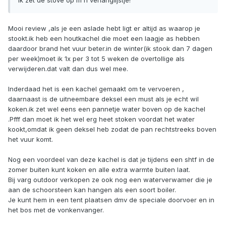
Ik zet de stove op m'n verlanglijstje!
Mooi review ,als je een aslade hebt ligt er altijd as waarop je
stookt.ik heb een houtkachel die moet een laagje as hebben
daardoor brand het vuur beter.in de winter(ik stook dan 7 dagen
per week)moet ik 1x per 3 tot 5 weken de overtollige als
verwijderen.dat valt dan dus wel mee.
Inderdaad het is een kachel gemaakt om te vervoeren ,
daarnaast is de uitneembare deksel een must als je echt wil
koken.ik zet wel eens een pannetje water boven op de kachel
.Pfff dan moet ik het wel erg heet stoken voordat het water
kookt,omdat ik geen deksel heb zodat de pan rechtstreeks boven
het vuur komt.
Nog een voordeel van deze kachel is dat je tijdens een shtf in de
zomer buiten kunt koken en alle extra warmte buiten laat.
Bij varg outdoor verkopen ze ook nog een waterverwamer die je
aan de schoorsteen kan hangen als een soort boiler.
Je kunt hem in een tent plaatsen dmv de speciale doorvoer en in
het bos met de vonkenvanger.