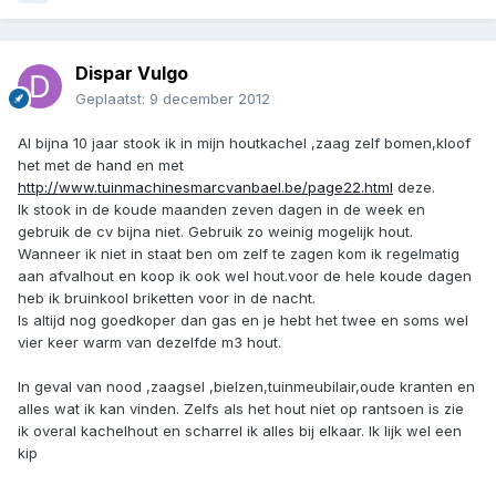
Dispar Vulgo
Geplaatst:
9 december 2012
Al bijna 10 jaar stook ik in mijn houtkachel ,zaag zelf bomen,kloof
het met de hand en met
http://www.tuinmachinesmarcvanbael.be/page22.html
deze.
Ik stook in de koude maanden zeven dagen in de week en
gebruik de cv bijna niet. Gebruik zo weinig mogelijk hout.
Wanneer ik niet in staat ben om zelf te zagen kom ik regelmatig
aan afvalhout en koop ik ook wel hout.voor de hele koude dagen
heb ik bruinkool briketten voor in de nacht.
Is altijd nog goedkoper dan gas en je hebt het twee en soms wel
vier keer warm van dezelfde m3 hout.
In geval van nood ,zaagsel ,bielzen,tuinmeubilair,oude kranten en
alles wat ik kan vinden. Zelfs als het hout niet op rantsoen is zie
ik overal kachelhout en scharrel ik alles bij elkaar. Ik lijk wel een
kip