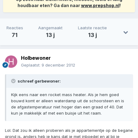
houdbaar eten? Ga dan naar
www.prepshop.nl
!
Reacties
Aangemaakt
Laatste reactie
71
13 j
13 j
Holbewoner
Geplaatst:
9 december 2012
schreef gerbewoner:
Kijk eens naar een rocket mass heater. Als je hem goed
bouwd komt er alleen waterdamp uit de schoorsteen en is
de afgastemperatuur niet hoger dan een graad of 40. Dat
kun je makkelijk af met een buisje uit het raam.
Lol. Dat zou ik alleen proberen als je appartementje op de begane
grond is, anders heb je kans dat je met inboedel en al bij je