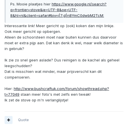
Ps. Mooie plaatjes hier
https://www.google.nl/search?
q=frontier+stove&ie=UTF-8&oe=UTF-
8&hl=nl&client=safari#biv=i|7;d|n8YmC0dwbM2TcM:
Interessante link! Meer gericht op (ook) koken dan mijn linkje.
Ook meer gericht op opbergen.
Alleen de schoorsteen moet naar buiten kunnen dus daarvoor
moet er extra pijp aan. Dat kan denk ik wel, maar welk diameter is
in gebruik?
Ik zie zo snel geen aslade? Dus reinigen is de kachel als geheel
leegschudden?
Dat is misschien wat minder, maar prijsverschil kan dit
compenseren.
Hier:
http://www.bushcraftuk.com/forum/showthread.php?
t=77049
staan meer foto's met zelfs een tweak!
Ik zet de stove op m'n verlanglijstje!
Quote