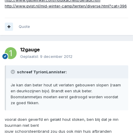
http://www.gaswinkel.com/houtkachels/default.htm
http://www.qvist.nl/mid-winter-camp/tenten/diverse.html?cat=396
Quote
12gauge
Geplaatst:
9 december 2012
schreef TyrionLannister:
Je kan dan beter hout uit verlaten gebouwen slopen (raam
en deurkozijnen bijv). Brandt een stuk beter.
Boomstammetjes moeten eerst gedroogd worden voordat
ze goed fikken.
vooral doen geverfd en gelakt hout stoken, ben blij dat je mn
buurman niet bent
jouw schoorsteenbrand zou dus ook mijn huis afbranden