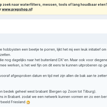
 zoek naar waterfilters, messen, tools of lang houdbaar eten
r
www.prepshop.nl
!
hobbyisten een beetje te porren, lijkt het mij een leuk initiatief o
zetten.
j die nog dagelijks naar het buitenland DX'en. Maar ook voor diegene
mee werken, is het wel fijn om dit eens te kunnen uitproberen op g
ooraf afgesproken datum en tijd met zijn allen de bak aan te zette
up en bedek geheel west brabant (Bergen op Zoom tot Tilburg).
tions in Brabant. zodat we een netwerk kunnen vormen en zo een ber
rbeeld Friesland