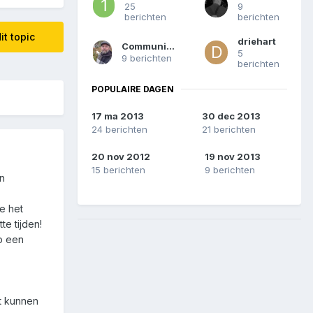
25
9
berichten
berichten
it topic
driehart
Communicator
5
9 berichten
berichten
POPULAIRE DAGEN
17 ma 2013
30 dec 2013
24 berichten
21 berichten
20 nov 2012
19 nov 2013
15 berichten
9 berichten
en
e het
e tijden!
op een
ht kunnen