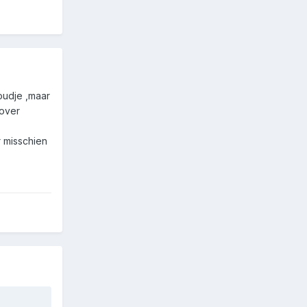
oudje ,maar
 over
r misschien