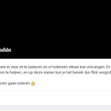
ie er mee zit te luisteren en of iedereen elkaar kan ontvangen. En b
om te helpen, en op deze manier kun je het bereik dus flink vergrot
nnen gaan noteren