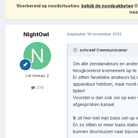
Voorbereid op noodsituaties:
bekijk de noodpakketen
Op
naa
NightOwl
Geplaatst:
19 november 2012
schreef Communicator:
Om alle zendamateurs en andere 
terugkomend evenement op te 
Lid niveau 2
Er zitten fanatieke amateurs bi
apparatuur hebben, maar nooit 
276
tijden!
Voorstel is dan ook om op een v
afgesproken kanaal.
Ik zit hier met mijn basis set-
En zo zitten er meer basis sta
kunnen doorsluizen naar bijvoo