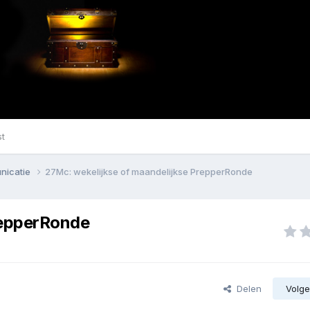
st
nicatie
27Mc: wekelijkse of maandelijkse PrepperRonde
repperRonde
Delen
Volge