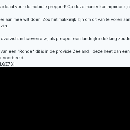
ideaal voor de mobiele preppert! Op deze manier kan hij mooi zijn
hier aan mee wilt doen. Zou het makkelijk zijn om dit van te voren aan
zijn.
overzicht in hoeverre wij als prepper een landelijke dekking zoud
 van een "Ronde" dit is in de provicie Zeeland... deze heet dan een
uk voorbeeld.
XLQZ78]