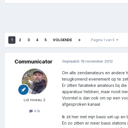
1
2
3
4
5
VOLGENDE
Pagina 1 van 5
Communicator
Geplaatst:
19 november 2012
Om alle zendamateurs en andere hobb
terugkomend evenement op te zet
Er zitten fanatieke amateurs bij d
apparatuur hebben, maar nooit mee 
Voorstel is dan ook om op een voor
Lid niveau 2
afgesproken kanaal.
4.1k
Ik zit hier met mijn basis set-up 
En zo zitten er meer basis statio