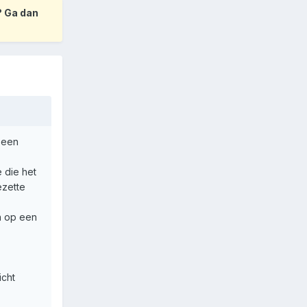
? Ga dan
m een
 die het
ezette
n op een
icht