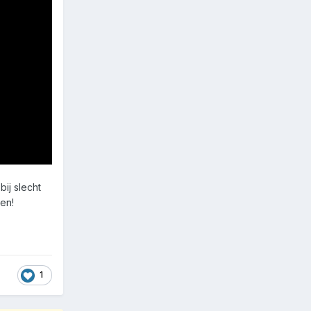
ij slecht
en!
1