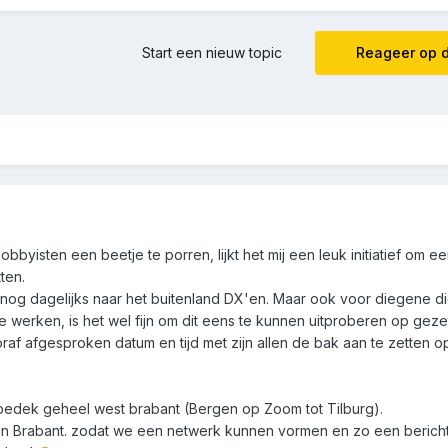
Start een nieuw topic
Reageer op d
yisten een beetje te porren, lijkt het mij een leuk initiatief om e
ten.
ie nog dagelijks naar het buitenland DX'en. Maar ook voor diegene di
werken, is het wel fijn om dit eens te kunnen uitproberen op gezett
af afgesproken datum en tijd met zijn allen de bak aan te zetten 
en bedek geheel west brabant (Bergen op Zoom tot Tilburg).
ns in Brabant. zodat we een netwerk kunnen vormen en zo een beric