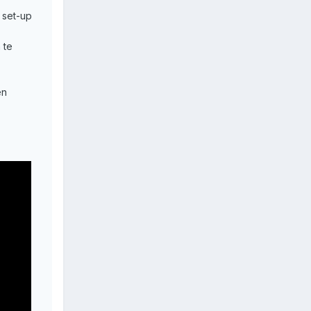
 set-up
 te
en