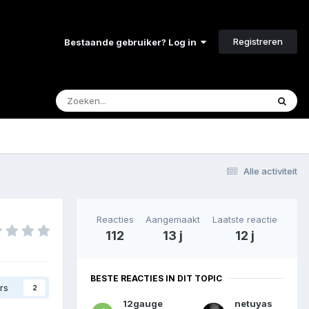
Registreren
Bestaande gebruiker? Log in
Alle activiteit
Reacties
Aangemaakt
Laatste reactie
112
13 j
12 j
BESTE REACTIES IN DIT TOPIC
rs
2
12gauge
netuyas