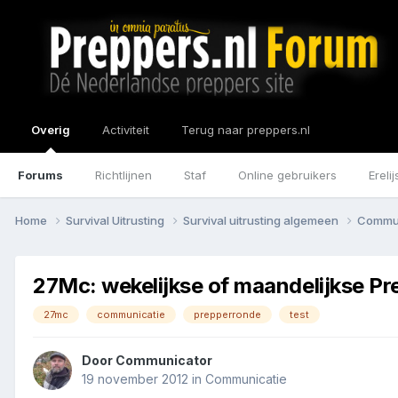
Overig
Activiteit
Terug naar preppers.nl
Forums
Richtlijnen
Staf
Online gebruikers
Erelij
Home
Survival Uitrusting
Survival uitrusting algemeen
Commu
27Mc: wekelijkse of maandelijkse P
27mc
communicatie
prepperronde
test
Door
Communicator
19 november 2012
in
Communicatie