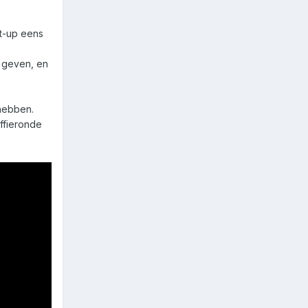
et-up eens
e geven, en
 hebben.
offieronde