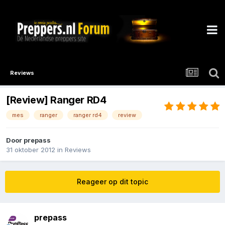
Reviews
[Review] Ranger RD4
mes
ranger
ranger rd4
review
Door
prepass
31 oktober 2012
in
Reviews
Reageer op dit topic
prepass