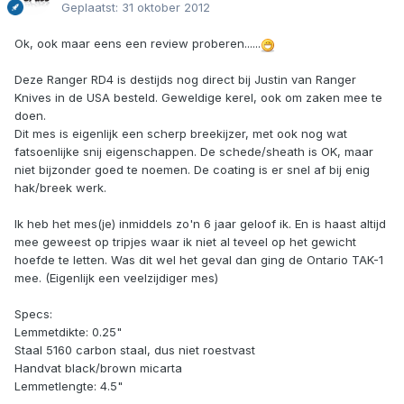
Geplaatst:
31 oktober 2012
Ok, ook maar eens een review proberen......
Deze Ranger RD4 is destijds nog direct bij Justin van Ranger
Knives in de USA besteld. Geweldige kerel, ook om zaken mee te
doen.
Dit mes is eigenlijk een scherp breekijzer, met ook nog wat
fatsoenlijke snij eigenschappen. De schede/sheath is OK, maar
niet bijzonder goed te noemen. De coating is er snel af bij enig
hak/breek werk.
Ik heb het mes(je) inmiddels zo'n 6 jaar geloof ik. En is haast altijd
mee geweest op tripjes waar ik niet al teveel op het gewicht
hoefde te letten. Was dit wel het geval dan ging de Ontario TAK-1
mee. (Eigenlijk een veelzijdiger mes)
Specs:
Lemmetdikte: 0.25"
Staal 5160 carbon staal, dus niet roestvast
Handvat black/brown micarta
Lemmetlengte: 4.5"