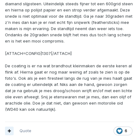
diamand slijpsteen. Uiteindelijk steeds fijner tot een 600grid steen
en hierna op polijst papier en een strop verder afgemaakt. Deze
snede is niet optimaal voor de standtijd. Ga je naar 30graden met
z'n mes dan kan je er niet echt fijn snijwerk (feathersticks) mee
maken is mijn ervaring. De standtijd neemt dan weer iets toe.
Ondanks de 20graden snede blijft het mes dus toch lang scherp
en is het een mooi compromis.
[ATTACH=CONFIG]1307[/ATTACH]
De coating is er na wat brandhout kleinmaken de eerste keren al
flink af. Hierna gaat er nog maar weinig af zoals te zien is op de
foto's. Ook als je een firesteel langs de rug van je mes haalt gaat
de coating er uiteindelijk af. Niks aan de hand, gewoon zorgen
dat je na gebruik je mes droog/schoon wrijft en/of met een lichte
olie even afveegt. Snij je etenswaren met je mes, dan een olijf of
arachide olie. Doe je dat niet, dan gewoon een motorolie oid
(WD40 kan ook natuurlijk).
Quote
6