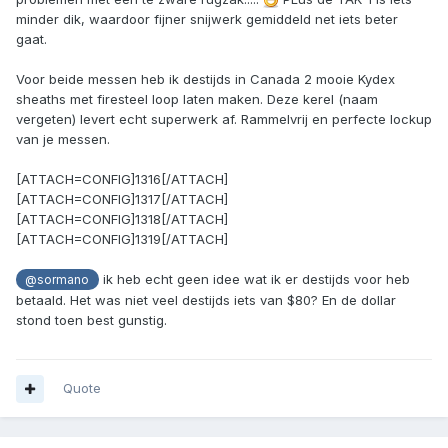
minder dik, waardoor fijner snijwerk gemiddeld net iets beter
gaat.
Voor beide messen heb ik destijds in Canada 2 mooie Kydex
sheaths met firesteel loop laten maken. Deze kerel (naam
vergeten) levert echt superwerk af. Rammelvrij en perfecte lockup
van je messen.
[ATTACH=CONFIG]1316[/ATTACH]
[ATTACH=CONFIG]1317[/ATTACH]
[ATTACH=CONFIG]1318[/ATTACH]
[ATTACH=CONFIG]1319[/ATTACH]
ik heb echt geen idee wat ik er destijds voor heb
@sormano
betaald. Het was niet veel destijds iets van $80? En de dollar
stond toen best gunstig.
Quote