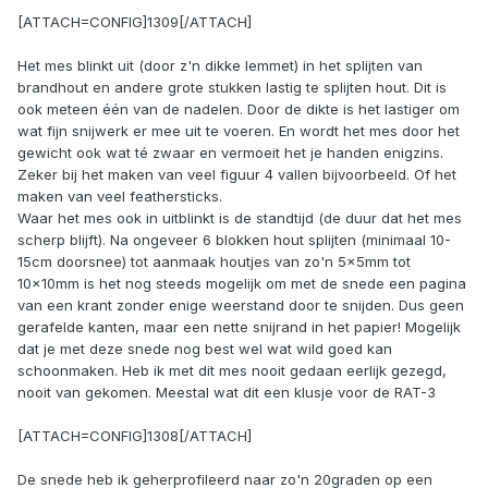
[ATTACH=CONFIG]1309[/ATTACH]
Het mes blinkt uit (door z'n dikke lemmet) in het splijten van
brandhout en andere grote stukken lastig te splijten hout. Dit is
ook meteen één van de nadelen. Door de dikte is het lastiger om
wat fijn snijwerk er mee uit te voeren. En wordt het mes door het
gewicht ook wat té zwaar en vermoeit het je handen enigzins.
Zeker bij het maken van veel figuur 4 vallen bijvoorbeeld. Of het
maken van veel feathersticks.
Waar het mes ook in uitblinkt is de standtijd (de duur dat het mes
scherp blijft). Na ongeveer 6 blokken hout splijten (minimaal 10-
15cm doorsnee) tot aanmaak houtjes van zo'n 5x5mm tot
10x10mm is het nog steeds mogelijk om met de snede een pagina
van een krant zonder enige weerstand door te snijden. Dus geen
gerafelde kanten, maar een nette snijrand in het papier! Mogelijk
dat je met deze snede nog best wel wat wild goed kan
schoonmaken. Heb ik met dit mes nooit gedaan eerlijk gezegd,
nooit van gekomen. Meestal wat dit een klusje voor de RAT-3
[ATTACH=CONFIG]1308[/ATTACH]
De snede heb ik geherprofileerd naar zo'n 20graden op een