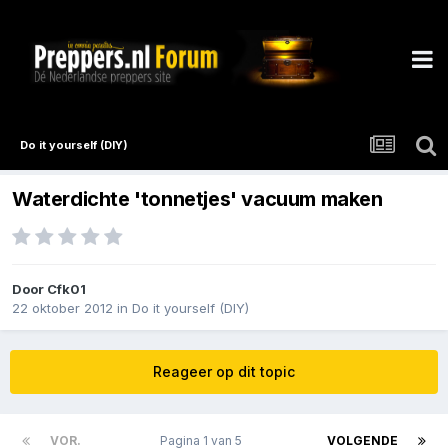
Do it yourself (DIY)
Waterdichte 'tonnetjes' vacuum maken
Door
Cfk01
22 oktober 2012
in
Do it yourself (DIY)
Reageer op dit topic
VOR.
Pagina 1 van 5
VOLGENDE