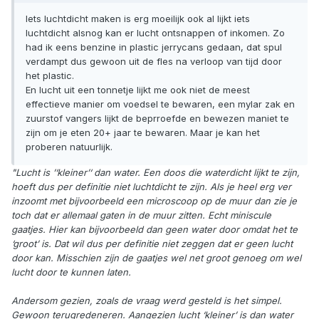
Iets luchtdicht maken is erg moeilijk ook al lijkt iets
luchtdicht alsnog kan er lucht ontsnappen of inkomen. Zo
had ik eens benzine in plastic jerrycans gedaan, dat spul
verdampt dus gewoon uit de fles na verloop van tijd door
het plastic.
En lucht uit een tonnetje lijkt me ook niet de meest
effectieve manier om voedsel te bewaren, een mylar zak en
zuurstof vangers lijkt de beprroefde en bewezen maniet te
zijn om je eten 20+ jaar te bewaren. Maar je kan het
proberen natuurlijk.
"Lucht is ’‘kleiner’‘ dan water. Een doos die waterdicht lijkt te zijn,
hoeft dus per definitie niet luchtdicht te zijn. Als je heel erg ver
inzoomt met bijvoorbeeld een microscoop op de muur dan zie je
toch dat er allemaal gaten in de muur zitten. Echt miniscule
gaatjes. Hier kan bijvoorbeeld dan geen water door omdat het te
‘groot’ is. Dat wil dus per definitie niet zeggen dat er geen lucht
door kan. Misschien zijn de gaatjes wel net groot genoeg om wel
lucht door te kunnen laten.
Andersom gezien, zoals de vraag werd gesteld is het simpel.
Gewoon terugredeneren. Aangezien lucht ‘kleiner’ is dan water