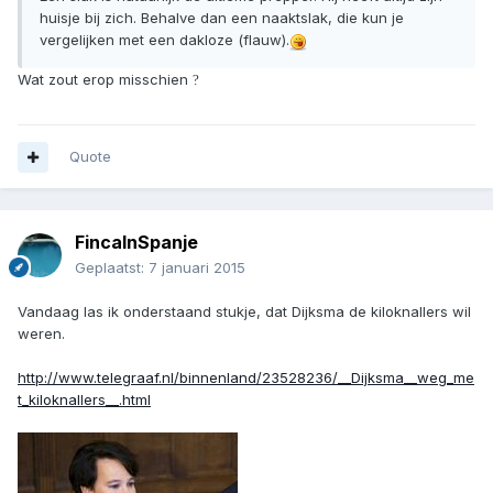
huisje bij zich. Behalve dan een naaktslak, die kun je
vergelijken met een dakloze (flauw).
Wat zout erop misschien
?
Quote
FincaInSpanje
Geplaatst:
7 januari 2015
Vandaag las ik onderstaand stukje, dat Dijksma de kiloknallers wil
weren.
http://www.telegraaf.nl/binnenland/23528236/__Dijksma__weg_me
t_kiloknallers__.html