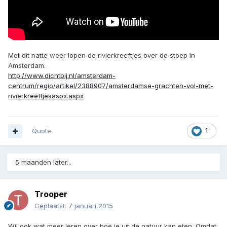
Met dit natte weer lopen de rivierkreeftjes over de stoep in
Amsterdam.
http://www.dichtbij.nl/amsterdam-
centrum/regio/artikel/2388907/amsterdamse-grachten-vol-met-
rivierkreeftjesaspx.aspx
Quote
1
5 maanden later...
Trooper
Geplaatst:
7 januari 2015
Wil ook wat meer leren over hoe je uit de natuur kan eten. Omdat