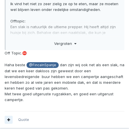
Ik vind het niet zo zeer zielig ze op te eten, maar ze moeten
wel blijven leven onder redelijke omstandigheden.
Offtopic:
Een slak is natuurlijk de ultieme prepper. Hij heeft altijd zijn
huisje bij zich. Behalve dan een naaktslak, die kun je
vergelijken met een dakloze (flauw).
Vergroten
Off Topic.
⛔
Haha beste
dan zijn wij ook net als een slak, na
@FincaInSpanje
dat we een keer dakloos zijn geweest door een
levensbedreigende buur hebben we een campertje aangeschaft
en hebben zo al vele jaren een mobiele dak, en dat is meerdere
keren heel goed van pas gekomen.
Met twee goed uitgeruste rugzakken, en goed een uitgerust
campertje.
Quote