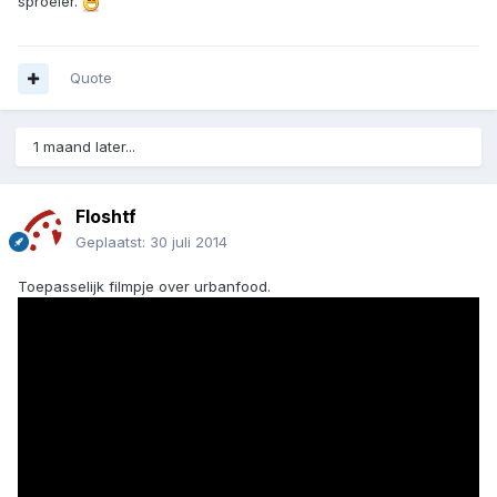
sproeier.
Quote
1 maand later...
Floshtf
Geplaatst:
30 juli 2014
Toepasselijk filmpje over urbanfood.