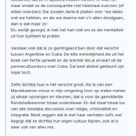
maar omdat ze de consequentie niet helemaal overzien (of
willen overzien). Die zouden denk ik pleiten voor 'we delen
wat we hebben, en als we daarna met z'n allen doodgaan,
dan is dat maar zo'.
En, eerlijk gezegd, ik heb het hart niet om ze die mentaliteit
uit hun systeem te praten.
Vandaar ook dat ik zo geintrigeerd ben door dat verschil
tussen Argentinie en Cuba. De kille werkelijkheid die uit het
boek van Ferfal spreekt en de warmte die je ervaart uit de
permacultuurdocu over Cuba. Zal best allebei gekleurd zijn
maar toch.
Zelfs dichtbij huis is het verschil groot. Als ik van een
Marokkaanse vrouw in mijn omgeving hoor op welke manier
zij elkaar opvangen en steunen, dat is voor de gemiddelde
Randstadbewoner totaal ondenkbaar. En dat staat totaal los
van alle moeilijke discussies over religie, criminaliteit en
integratie. Moet zeggen dat ik met haar verhalen zelfs wel
begrijp dat ze dichtbij hun eigen cultuur blijven, ook al is
daar ook van alles mis.