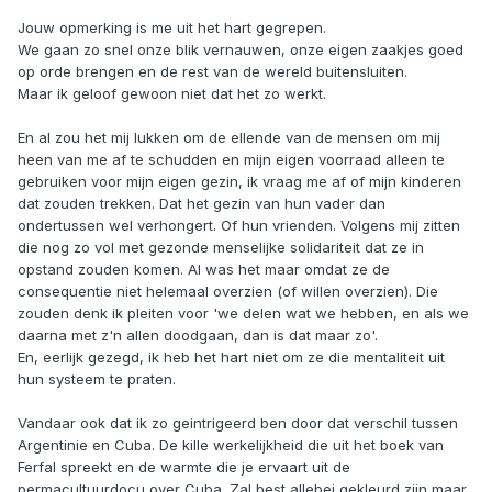
Jouw opmerking is me uit het hart gegrepen.
We gaan zo snel onze blik vernauwen, onze eigen zaakjes goed
op orde brengen en de rest van de wereld buitensluiten.
Maar ik geloof gewoon niet dat het zo werkt.
En al zou het mij lukken om de ellende van de mensen om mij
heen van me af te schudden en mijn eigen voorraad alleen te
gebruiken voor mijn eigen gezin, ik vraag me af of mijn kinderen
dat zouden trekken. Dat het gezin van hun vader dan
ondertussen wel verhongert. Of hun vrienden. Volgens mij zitten
die nog zo vol met gezonde menselijke solidariteit dat ze in
opstand zouden komen. Al was het maar omdat ze de
consequentie niet helemaal overzien (of willen overzien). Die
zouden denk ik pleiten voor 'we delen wat we hebben, en als we
daarna met z'n allen doodgaan, dan is dat maar zo'.
En, eerlijk gezegd, ik heb het hart niet om ze die mentaliteit uit
hun systeem te praten.
Vandaar ook dat ik zo geintrigeerd ben door dat verschil tussen
Argentinie en Cuba. De kille werkelijkheid die uit het boek van
Ferfal spreekt en de warmte die je ervaart uit de
permacultuurdocu over Cuba. Zal best allebei gekleurd zijn maar