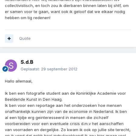
collectivistisch, en toch zou ik dierbaren binnen laten bij shtf, om
er samen voor te gaan, want ook ik geloof dat we elkaar nodig
hebben om tig redenen!
Quote
S.d.B
Geplaatst:
29 september 2012
Hallo allemaal,
Ik ben een fotografie student aan de Koninklijke Academie voor
Beeldende Kunst in Den Haag.
Ik ben voor een reportage aan het onderzoeken hoe mensen
onafhankelijk kunnen zijn van de economie in Nederland. Ik ben
al een tijdje erg geinteresseerd in mensen die zichzelf
voorbereiden voor een eventuele crisis d.m.v het aanschaffen
van voorraden en dergelijke. Zo kwam ik ook op jullie site terecht,
en ik vond dat gelijk heel indrukwekkend! Ik zou hier graag veel