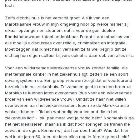
toch.
Zelfs dichtbij huis is het verschil groot. Als ik van een
Marokkaanse vrouw in mijn omgeving hoor op welke manier zij
elkaar opvangen en steunen, dat is voor de gemiddelde
Randstadbewoner totaal ondenkbaar. En dat staat totaal los van
alle moeilijke discussies over religie, criminaliteit en integratie.
Moet zeggen dat ik met haar verhalen zelfs wel begrijp dat ze
dichtbij hun eigen cultuur blijven, ook al is daar ook van alles mis.
Voor een wildvreemde Marokkaanse vrouw zonder familie, die
met terminale kanker in het ziekenhuis ligt, zetten ze een soort
opvangsysteem op. Een groep vrouwen zorgt dat er voortdurend
bezoek is in het ziekenhuis. Ze zamelen geld in om een broer uit
Marokko te kunnen laten overkomen (dus voor een wildvreemde
broer van een wildvreemde vrouw). Omdat ze haar niet willen
overleveren aan het ziekenhuiseten, lopen ze de Marokkaanse
winkels binnen - 'ik heb wat nodig voor iemand die in het
ziekenhuis ligt' - 'ok, pak maar wat je nodig hebt'. Nogmaals ik ga
het niet idealiseren, maar als ik dat hoor springen de tranen me
zowat in de ogen. Kennen wij dat hier uberhaupt? Was dat hier
wel in de jaren 50, toen de kerk alles nog in ferme greep hield?