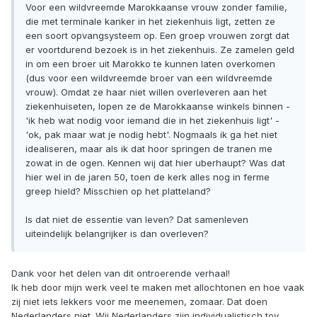
Voor een wildvreemde Marokkaanse vrouw zonder familie,
die met terminale kanker in het ziekenhuis ligt, zetten ze
een soort opvangsysteem op. Een groep vrouwen zorgt dat
er voortdurend bezoek is in het ziekenhuis. Ze zamelen geld
in om een broer uit Marokko te kunnen laten overkomen
(dus voor een wildvreemde broer van een wildvreemde
vrouw). Omdat ze haar niet willen overleveren aan het
ziekenhuiseten, lopen ze de Marokkaanse winkels binnen -
'ik heb wat nodig voor iemand die in het ziekenhuis ligt' -
'ok, pak maar wat je nodig hebt'. Nogmaals ik ga het niet
idealiseren, maar als ik dat hoor springen de tranen me
zowat in de ogen. Kennen wij dat hier uberhaupt? Was dat
hier wel in de jaren 50, toen de kerk alles nog in ferme
greep hield? Misschien op het platteland?
Is dat niet de essentie van leven? Dat samenleven
uiteindelijk belangrijker is dan overleven?
Dank voor het delen van dit ontroerende verhaal!
Ik heb door mijn werk veel te maken met allochtonen en hoe vaak
zij niet iets lekkers voor me meenemen, zomaar. Dat doen
Nederlanders niet. Wij Nederlanders zijn individualistisch tov