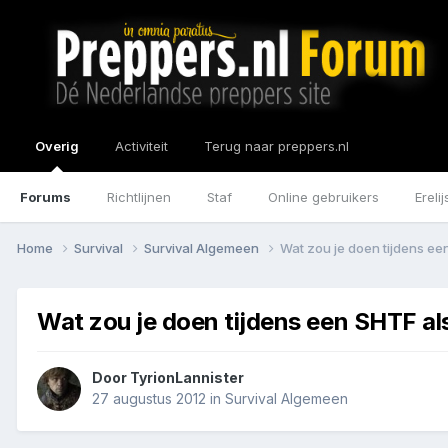
Overig
Activiteit
Terug naar preppers.nl
Forums
Richtlijnen
Staf
Online gebruikers
Erelij
Home
Survival
Survival Algemeen
Wat zou je doen tijdens ee
Wat zou je doen tijdens een SHTF al
Door
TyrionLannister
27 augustus 2012
in
Survival Algemeen