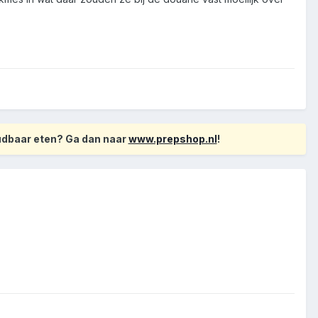
oudbaar eten? Ga dan naar
www.prepshop.nl
!