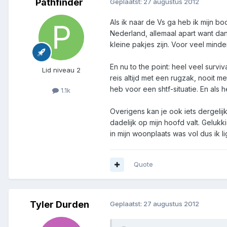
Pathfinder
Geplaatst:
27 augustus 2012
Als ik naar de Vs ga heb ik mijn 
Nederland, allemaal apart want da
kleine pakjes zijn. Voor veel mind
En nu to the point: heel veel surv
Lid niveau 2
reis altijd met een rugzak, nooit me
heb voor een shtf-situatie. En als h
1.1k
Overigens kan je ook iets dergel
dadelijk op mijn hoofd valt. Geluk
in mijn woonplaats was vol dus ik l
Quote
Tyler Durden
Geplaatst:
27 augustus 2012