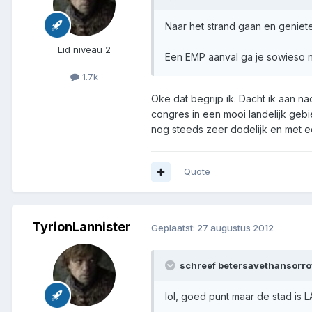
Naar het strand gaan en genie
Lid niveau 2
Een EMP aanval ga je sowieso nie
1.7k
Oke dat begrijp ik. Dacht ik aan na
congres in een mooi landelijk ge
nog steeds zeer dodelijk en met e
Quote
TyrionLannister
Geplaatst:
27 augustus 2012
schreef betersavethansorro
lol, goed punt maar de stad is