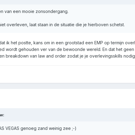
ten van een mooie zonsondergang.
t overleven, laat staan in de situatie die je hierboven schetst.
dat ik het postte, kans om in een grootstad een EMP op termijn overl
bied wordt gehouden ver van de bewoonde wereld. En dat het geen 
en breakdown van law and order zodat je je overlevingsskills nodig
w:
 LAS VEGAS genoeg zand weinig zee ;-)