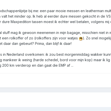
boodschappenlijstje bij me: een paar mooie messen en leatherman mu
n valt het minder op. Ik heb al eerder dure messen gekocht in de V
er dure Maxpedition tassen moest ik echter wel betalen, volgens mij 
ival stuff mag ik gewoon meenemen in mijn bagage, misschien niet in
t een rolkoffer of zo (rolkoffers zijn voor watjes
). Zo snel mogeli
et daar dan gebeurt? Prima, dan blijf ik daar!
ijks in Nederland overkomen: ik zou best morgenmiddag wakker ku
kig mankeer ik weing (harde schedel, bord voor mijn kop) maar ik li
ig 200 km verderop en dan gaat die EMP af ...