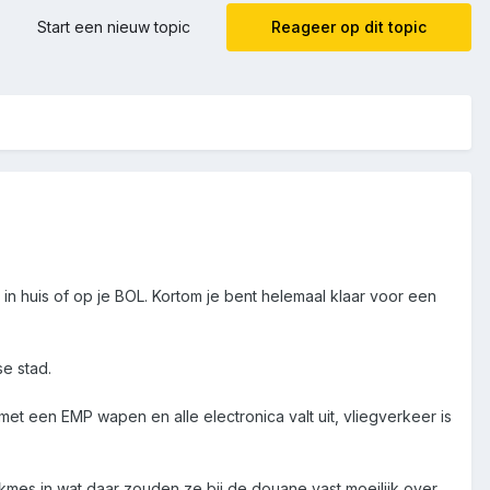
Start een nieuw topic
Reageer op dit topic
in huis of op je BOL. Kortom je bent helemaal klaar voor een
e stad.
met een EMP wapen en alle electronica valt uit, vliegverkeer is
kmes in wat daar zouden ze bij de douane vast moeilijk over