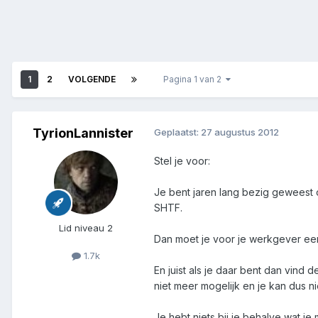
1
2
VOLGENDE
Pagina 1 van 2
TyrionLannister
Geplaatst:
27 augustus 2012
Stel je voor:
Je bent jaren lang bezig geweest o
SHTF.
Lid niveau 2
Dan moet je voor je werkgever een
1.7k
En juist als je daar bent dan vind
niet meer mogelijk en je kan dus n
Je hebt niets bij je behalve wat j