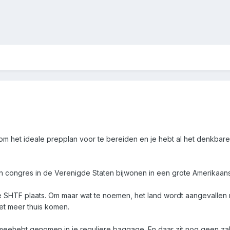
m het ideale prepplan voor te bereiden en je hebt al het denkbare 
 congres in de Verenigde Staten bijwonen in een grote Amerikaans
 de SHTF plaats. Om maar wat te noemen, het land wordt aangevallen 
iet meer thuis komen.
e meehebt genomen in je reguliere baggage. En daar zit nog geen za