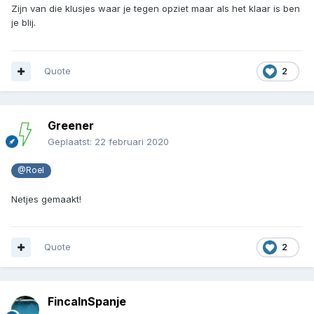
Zijn van die klusjes waar je tegen opziet maar als het klaar is ben
je blij.
Quote
2
Greener
Geplaatst:
22 februari 2020
@Roel
Netjes gemaakt!
Quote
2
FincaInSpanje