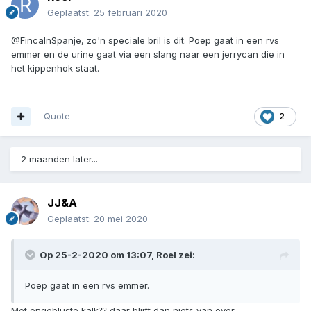
Geplaatst:
25 februari 2020
@FincaInSpanje, zo'n speciale bril is dit. Poep gaat in een rvs
emmer en de urine gaat via een slang naar een jerrycan die in
het kippenhok staat.
Quote
2
2 maanden later...
JJ&A
Geplaatst:
20 mei 2020
Op 25-2-2020 om 13:07,
Roel
zei:
Poep gaat in een rvs emmer.
Met ongebluste kalk
daar blijft dan niets van over.
?
?