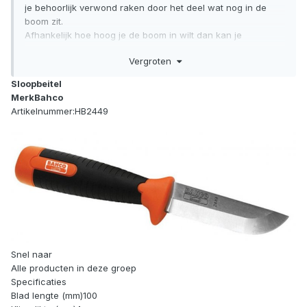
je behoorlijk verwond raken door het deel wat nog in de
boom zit.
Afhankelijk hoe hoog je de boom in wilt dan kan je
misschien nog beter twee bijlen kunnen gebruiken sla je
Vergroten
behoorlijk hard de bijlen verticaal op verschillende hoogte in
de boom dan kan je veiliger een stukje klimmen dacht ik dan
Sloopbeitel
met messen.
MerkBahco
En je kan ook nog makkelijk met een bijl een trappetje
Artikelnummer:HB2449
maken van gehakte stammetjes, voor mijn gevoel.
Snel naar
Alle producten in deze groep
Specificaties
Blad lengte (mm)100