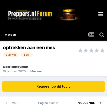
Messen
optrekken aan een mes
survival
mes
Door
candyman
19 januari 2020
in
Messen
Reageer op dit topic
VOR.
Pagina 1 van 2
VOLGENDE