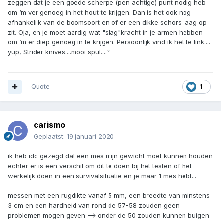
zeggen dat je een goede scherpe (pen achtige) punt nodig heb
om ‘m ver genoeg in het hout te krijgen. Dan is het ook nog
afhankelijk van de boomsoort en of er een dikke schors laag op
zit. Oja, en je moet aardig wat "slag"kracht in je armen hebben
om ‘m er diep genoeg in te krijgen. Persoonlijk vind ik het te link....
yup, Strider knives....mooi spul....
?
Indien nodig lijkt het me ook wel handig op zo'n manier met
messen in een boom te kunnen klimmen.
Quote
1
En aangezien in regelmatig te horen krijg dat ik de boom in
kan moet ik wel weten welke messen ik kan gebruiken
?
Ik ga uit van een gewicht van 80 a 90kg
carismo
@justin kees
Geplaatst:
19 januari 2020
ik heb idd gezegd dat een mes mijn gewicht moet kunnen houden
echter er is een verschil om dit te doen bij het testen of het
werkelijk doen in een survivalsituatie en je maar 1 mes hebt...
messen met een rugdikte vanaf 5 mm, een breedte van minstens
3 cm en een hardheid van rond de 57-58 zouden geen
problemen mogen geven --> onder de 50 zouden kunnen buigen