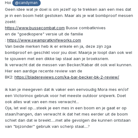
Hoi
@candyman
Geen idee wat je doel is om jezelf op te trekken aan een mes dat
je in een boom hebt gestoken. Maar als je wat bombproof messen
zoekt:
https://www.bussecombat.com
Busse combatknives
en de "goedkopere" versie uit de familie
:
https://www.swampratknifeworks.com
Van beide merken heb ik er enkele en ja, deze zijn zga
bombproof en geschikt voor jou doel. Maarja je loopt dan ook wel
te sjouwen met een dikke lap staal aan je broeksriem.
Ik verwacht dat de messen van Becker/Kabar dit ook wel kunnen.
Hier een aardige recente review van de
BK2:
https://bladereviews.com/ka-bar-becker-bk-2-review/
ik kan je meegeven dat ik vaker een eenvoudig Mora mes en/of
een Victorinox gebruik voor het meeste outdoor snijwerk. Doet
ook alles wat van een mes verwacht...
Oja, let wel op....steek je een mes in een boom en je gaat er op
staan/hangen, dan verwacht ik dat het mes eerder uit de boom
schiet dan dat ie breekt.....met alle gevolgen die kunnen ontstaan
van "bijzonder" gebruik van scherp staal....
?