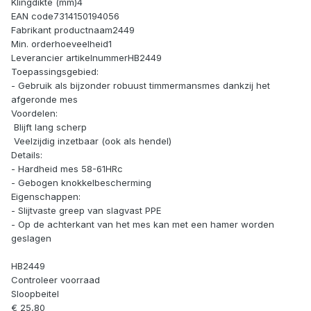
Klingdikte (mm)4
EAN code7314150194056
Fabrikant productnaam2449
Min. orderhoeveelheid1
Leverancier artikelnummerHB2449
Toepassingsgebied:
- Gebruik als bijzonder robuust timmermansmes dankzij het
afgeronde mes
Voordelen:
Blijft lang scherp
Veelzijdig inzetbaar (ook als hendel)
Details:
- Hardheid mes 58-61HRc
- Gebogen knokkelbescherming
Eigenschappen:
- Slijtvaste greep van slagvast PPE
- Op de achterkant van het mes kan met een hamer worden
geslagen
HB2449
Controleer voorraad
Sloopbeitel
€ 25,80