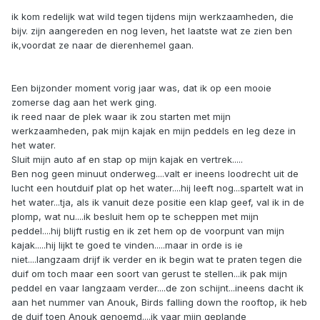
ik kom redelijk wat wild tegen tijdens mijn werkzaamheden, die
bijv. zijn aangereden en nog leven, het laatste wat ze zien ben
ik,voordat ze naar de dierenhemel gaan.
Een bijzonder moment vorig jaar was, dat ik op een mooie
zomerse dag aan het werk ging.
ik reed naar de plek waar ik zou starten met mijn
werkzaamheden, pak mijn kajak en mijn peddels en leg deze in
het water.
Sluit mijn auto af en stap op mijn kajak en vertrek.....
Ben nog geen minuut onderweg....valt er ineens loodrecht uit de
lucht een houtduif plat op het water....hij leeft nog...spartelt wat in
het water...tja, als ik vanuit deze positie een klap geef, val ik in de
plomp, wat nu....ik besluit hem op te scheppen met mijn
peddel....hij blijft rustig en ik zet hem op de voorpunt van mijn
kajak.....hij lijkt te goed te vinden.....maar in orde is ie
niet....langzaam drijf ik verder en ik begin wat te praten tegen die
duif om toch maar een soort van gerust te stellen...ik pak mijn
peddel en vaar langzaam verder....de zon schijnt...ineens dacht ik
aan het nummer van Anouk, Birds falling down the rooftop, ik heb
de duif toen Anouk genoemd....ik vaar mijn geplande