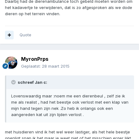
Daarbij had de dierenambulance toch gebeld moeten worden om
het kadavertje te verwijderen, dat is zo afgesproken als we dode
dieren op het terrein vinden.
Quote
MyronPrps
Geplaatst:
28 maart 2015
schreef Jan c:
Lovenswaardig maar :noem me een dierenbeul , zelf zie ik
me als realist , had het beestje ook verlost met een klap van
mijn hand tegen zijn nek .Zo heb ik onlangs ook een
aangereden kat uit zijn lijden verlost .
met huisdieren vind ik het wel weer lastiger, als het hele beestje
openligt snap ik het maar je weet niet of het misschien erger lijkt